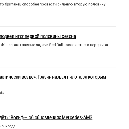
что британец способен провести сильную вторую половину
подвел итог первой половины сезона
Ф1 назвал главные задачи Red Bull после летнего перерыва
актически везде»: Грязин назвал пилота, за которым
ota
йдёт»: Вольф — об обновлениях Mercedes-AMG
но, когда