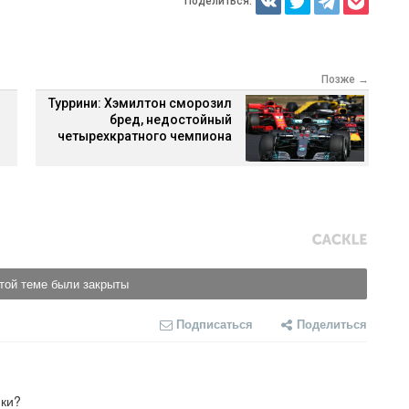
Поделиться:
Позже →
Туррини: Хэмилтон сморозил
бред, недостойный
четырехкратного чемпиона
той теме были закрыты
Подписаться
Поделиться
ики?