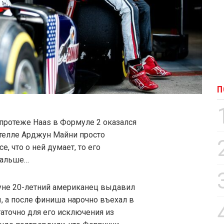
П
 протеже Haas в Формуле 2 оказался
стелле Арджун Майни просто
е, что о ней думает, то его
дальше…
уне 20-летний американец выдавил
ы, а после финиша нарочно въехал в
аточно для его исключения из