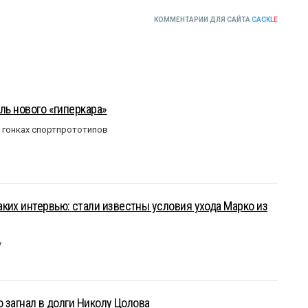
КОММЕНТАРИИ ДЛЯ САЙТА
CACKL
E
ль нового «гиперкара»
в гонках спортпрототипов
ких интервью: стали известны условия ухода Марко из
у
о загнал в долги Николу Цолова