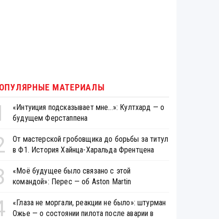
ОПУЛЯРНЫЕ МАТЕРИАЛЫ
1
«Интуиция подсказывает мне...»: Култхард — о
будущем Ферстаппена
2
От мастерской гробовщика до борьбы за титул
в Ф1. История Хайнца-Харальда Френтцена
3
«Моё будущее было связано с этой
командой»: Перес — об Aston Martin
4
«Глаза не моргали, реакции не было»: штурман
Ожье — о состоянии пилота после аварии в