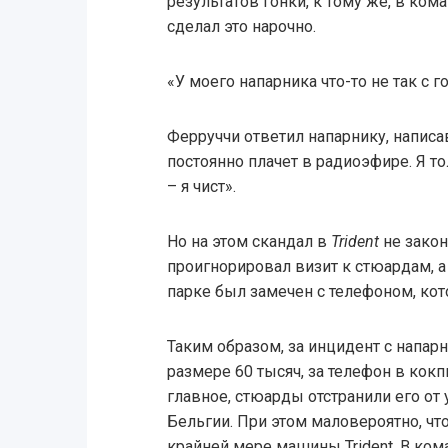
результатов гонки, к тому же, в ком
сделал это нарочно.
«У моего напарника что-то не так с г
Ферруччи ответил напарнику, написа
постоянно плачет в радиоэфире. Я то
– я чист».
Но на этом скандал в
Trident
не закон
проигнорировал визит к стюардам, а
парке был замечен с телефоном, кот
Таким образом, за инцидент с напа
размере 60 тысяч, за телефон в кокп
главное, стюарды отстранили его от у
Бельгии. При этом маловероятно, что
крайней мере машины Trident. В ком