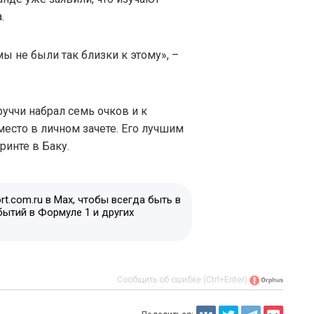
.
мы не были так близки к этому», –
уччи набрал семь очков и к
есто в личном зачете. Его лучшим
ринте в Баку.
t.com.ru в Max, чтобы всегда быть в
бытий в Формуле 1 и других
Сообщить об ошибке (Ctrl+Enter)