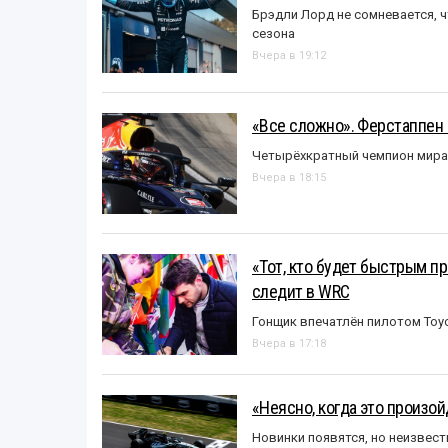
Брэдли Лорд не сомневается, 
сезона
Вчера в 19:12
«Все сложно». Ферстаппен 
Четырёхкратный чемпион мира 
Вчера в 18:15
«Тот, кто будет быстрым пр
следит в WRC
Гонщик впечатлён пилотом Toy
Вчера в 17:18
«Неясно, когда это произо
Новинки появятся, но неизвест