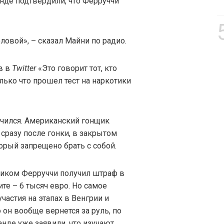
анде подтвердили, что Ферруччи
оловой», – сказал Майни по радио.
в в
Twitter
«Это говорит тот, кто
лько что прошел тест на наркотики
чился. Американский гонщик
 сразу после гонки, в закрытом
орый запрещено брать с собой.
рником Ферруччи получил штраф в
ите – 6 тысяч евро. Но самое
частия на этапах в Венгрии и
 он вообще вернется за руль, по
анде уже заявили, что изучают