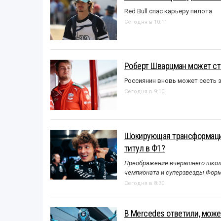
Red Bull спас карьеру пилота
Сегодня в 10:11
Роберт Шварцман может ст
Россиянин вновь может сесть з
Сегодня в 9:10
Шокирующая трансформация
титул в Ф1?
Преображение вчерашнего школь
чемпионата и суперзвезды Форм
Сегодня в 8:30
В Mercedes ответили, может