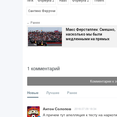
Теги:
Формула 2
Haas
Формула 2
Trident
Сантино Феруччи
← Ранее
Макс Ферстаппен: Смешно,
насколько мы были
медленными на прямых
1 комментарий
Комментарии к э
Новые
Лучшие
Ранее
Антон Солопов
2018.07.09 18:34
А причем тут апелляция к тесту на наркот