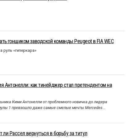
ать гонщиком заводской команды Peugeot в FIA WEC
а руль «гиперкара»
 Антонелли: как тинейджер стал претендентом на
ника Кими Антонелли от проблемного новичка до лидера
улы 1 превзошло даже самые смелые мечты Mercedes...
 ли Рассел вернуться в борьбу за титул