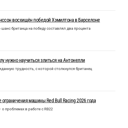
анссон восхищён победой Хэмилтона в Барселоне
 шанс британца на победу составлял два процента
лу нужно научиться злиться на Антонелли
данную трудность, с которой столкнулся британец
 ограничения машины Red Bull Racing 2026 года
– о проблемах в работе с RB22