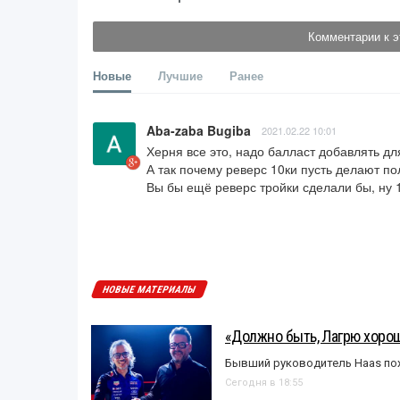
Комментарии к э
Новые
Лучшие
Ранее
Aba-zaba Bugiba
2021.02.22 10:01
Херня все это, надо балласт добавлять для
А так почему реверс 10ки пусть делают по
Вы бы ещё реверс тройки сделали бы, ну 
НОВЫЕ МАТЕРИАЛЫ
«Должно быть, Лагрю хорош
Бывший руководитель Haas пох
Сегодня в 18:55