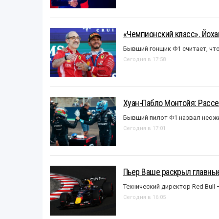
«Чемпионский класс». Йох
Бывший гонщик Ф1 считает, что
Сегодня в 17:58
Хуан-Пабло Монтойя: Рассе
Бывший пилот Ф1 назвал неожи
Сегодня в 17:01
Пьер Ваше раскрыл главные
Технический директор Red Bull 
Сегодня в 16:05