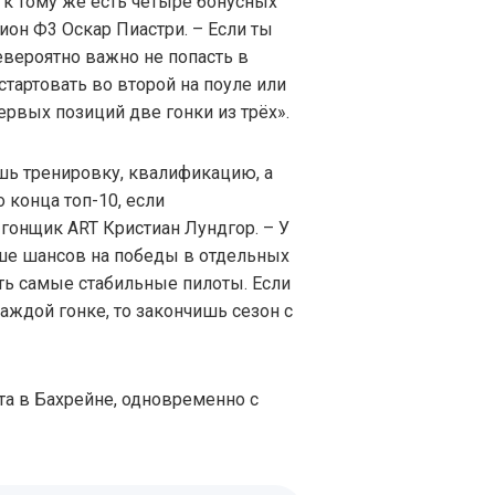
 к тому же есть четыре бонусных
он Ф3 Оскар Пиастри. – Если ты
вероятно важно не попасть в
стартовать во второй на поуле или
ервых позиций две гонки из трёх».
шь тренировку, квалификацию, а
 конца топ-10, если
гонщик ART Кристиан Лундгор. – У
ше шансов на победы в отдельных
ать самые стабильные пилоты. Если
каждой гонке, то закончишь сезон с
та в Бахрейне, одновременно с