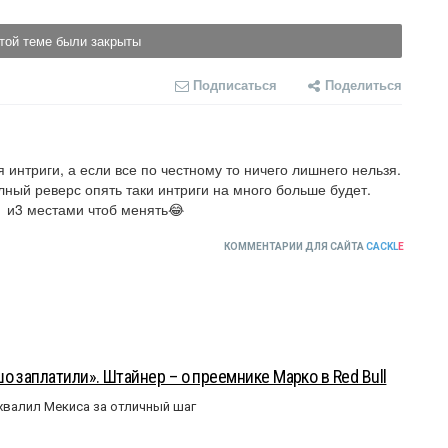
той теме были закрыты
Подписаться
Поделиться
 интриги, а если все по честному то ничего лишнего нельзя.

лный реверс опять таки интриги на много больше будет.

1 и3 местами чтоб менять😂
КОММЕНТАРИИ ДЛЯ САЙТА
CACKL
E
о заплатили». Штайнер – о преемнике Марко в Red Bull
валил Мекиса за отличный шаг