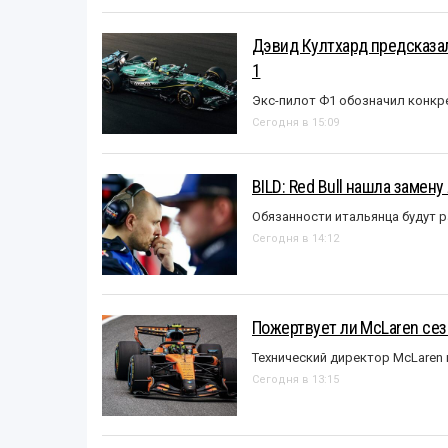
Дэвид Култхард предсказал
1
Экс-пилот Ф1 обозначил конкр
Сегодня в 15:09
BILD: Red Bull нашла замен
Обязанности итальянца будут 
Сегодня в 14:12
Пожертвует ли McLaren се
Технический директор McLaren
Сегодня в 13:15