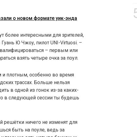
азали о новом формате уик-энда
нут более интересными для зрителей,
Гуань Ю Чжоу, пилот UNI-Virtuosi. –
квалифицироваться – первым или
раться взять четыре очка за поул.
 и плотным, особенно во время
одских трассах. Больше нельзя
ть в одной из гонок из-за каких-
что в следующей сессии ты будешь
й решётки ничего не изменят для
ься быть на поуле, ведь за