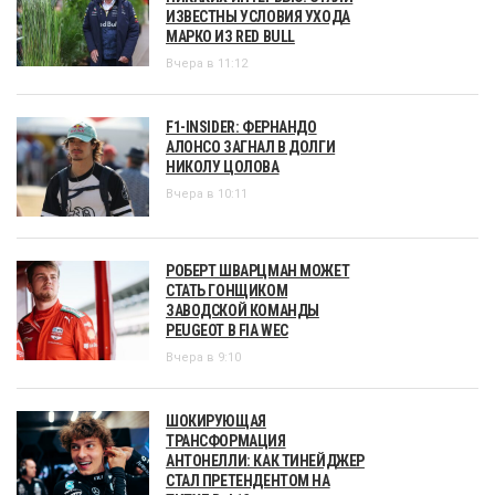
ИЗВЕСТНЫ УСЛОВИЯ УХОДА
МАРКО ИЗ RED BULL
Вчера в 11:12
F1-INSIDER: ФЕРНАНДО
АЛОНСО ЗАГНАЛ В ДОЛГИ
НИКОЛУ ЦОЛОВА
Вчера в 10:11
РОБЕРТ ШВАРЦМАН МОЖЕТ
СТАТЬ ГОНЩИКОМ
ЗАВОДСКОЙ КОМАНДЫ
PEUGEOT В FIA WEC
Вчера в 9:10
ШОКИРУЮЩАЯ
ТРАНСФОРМАЦИЯ
АНТОНЕЛЛИ: КАК ТИНЕЙДЖЕР
СТАЛ ПРЕТЕНДЕНТОМ НА