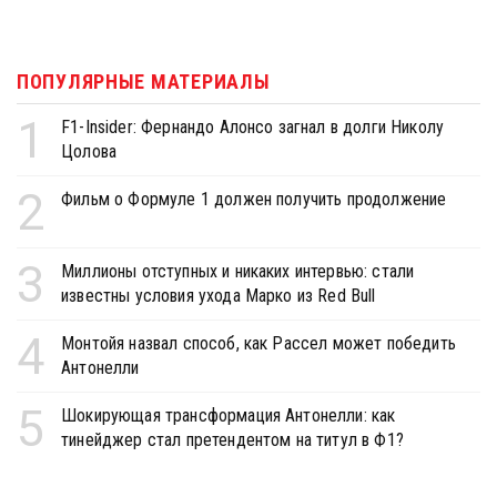
ПОПУЛЯРНЫЕ МАТЕРИАЛЫ
1
F1-Insider: Фернандо Алонсо загнал в долги Николу
Цолова
2
Фильм о Формуле 1 должен получить продолжение
3
Миллионы отступных и никаких интервью: стали
известны условия ухода Марко из Red Bull
4
Монтойя назвал способ, как Рассел может победить
Антонелли
5
Шокирующая трансформация Антонелли: как
тинейджер стал претендентом на титул в Ф1?