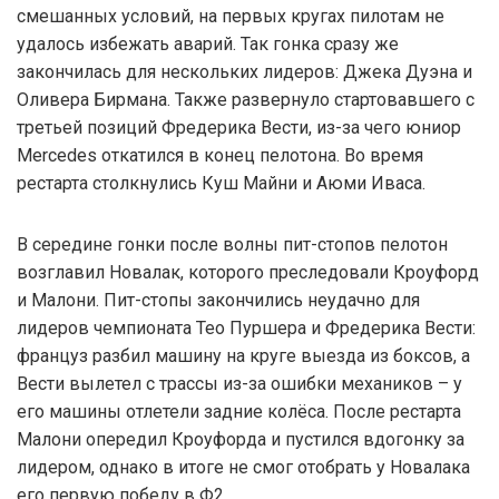
смешанных условий, на первых кругах пилотам не
удалось избежать аварий. Так гонка сразу же
закончилась для нескольких лидеров: Джека Дуэна и
Оливера Бирмана. Также развернуло стартовавшего с
третьей позиций Фредерика Вести, из-за чего юниор
Mercedes откатился в конец пелотона. Во время
рестарта столкнулись Куш Майни и Аюми Иваса.
В середине гонки после волны пит-стопов пелотон
возглавил Новалак, которого преследовали Кроуфорд
и Малони. Пит-стопы закончились неудачно для
лидеров чемпионата Тео Пуршера и Фредерика Вести:
француз разбил машину на круге выезда из боксов, а
Вести вылетел с трассы из-за ошибки механиков – у
его машины отлетели задние колёса. После рестарта
Малони опередил Кроуфорда и пустился вдогонку за
лидером, однако в итоге не смог отобрать у Новалака
его первую победу в Ф2.