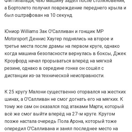
Фиттипальди, чью машину задел после столкновения,
а Бортолето получил повреждение переднего крыла и
был оштрафован на 10 секунд.
Юниор Williams Зак О'Салливан и гонщик MP
Motorsport Деннис Хаугер поднялись на второе и
третье места после драмы на первом круге, однако
когда машина безопасности вернулась в боксы, Джек
Кроуфорд начал прорываться вперёд на мягкой
резине, однако в середине гонке он сошёл с
дистанции из-за технической неисправности.
К 25 кругу Малони существенно оторвался на жестких
шинах, а О'Салливан не смог догнать его на мягких. К
тому же сам он оказался под атаками Марти, который
всё же смог выйти вперёд на 27-м круге. Кругом
позже настала очередь Пола Арона, который тоже
опередил О'Салливана и занял последнее место на