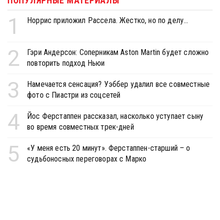
ПОПУЛЯРНЫЕ МАТЕРИАЛЫ
1
Норрис приложил Рассела. Жестко, но по делу...
2
Гэри Андерсон: Соперникам Aston Martin будет сложно
повторить подход Ньюи
3
Намечается сенсация? Уэббер удалил все совместные
фото с Пиастри из соцсетей
4
Йос Ферстаппен рассказал, насколько уступает сыну
во время совместных трек-дней
5
«У меня есть 20 минут». Ферстаппен-старший – о
судьбоносных переговорах с Марко