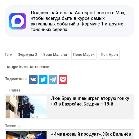
Подписывайтесь на Autosport.com.ru в Max,
чтобы всегда быть в курсе самых
актуальных событий в Формуле 1 и других
гоночных сериях
Теги:
Формула 2
Зейн Малони
Пепе Марти
Пол Арон
Андре Кими Антонелли
Поделиться:
← Ранее
Люк Браунинг выиграл вторую гонку
Ф3 в Бахрейне, Бедрин – 18-й
Позже →
«Имиджевый продукт». Жак Вильнёв