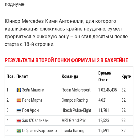
подиуме.
Юниор Mercedes Кими Антонелли, для которого
квалификация сложилась крайне неудачно, сумел
прорваться в очковую зону – он стал десятым после
старта с 18-й строчки.
РЕЗУЛЬТАТЫ ВТОРОЙ ГОНКИ ФОРМУЛЫ 2 В БАХРЕЙНЕ
Время/
Поз.
Пилот
Команда
Круги
Отст.
1.
Зейн Малони
Rodin Motorsport
1:02.46,435
32
2.
Пепе Марти
Campos Racing
4,621
32
3.
Пол Арон
Hitech Pulse-Eight
11,781
32
4.
Зак О'Салливан
ART Grand Prix
12,523
32
5.
Габриэль Бортолето
Invicta Racing
12,591
32