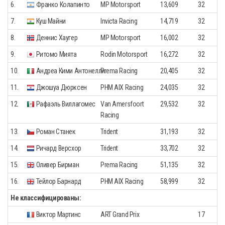
6.
Франко Колапинто
MP Motorsport
13,609
32
7.
Куш Майни
Invicta Racing
14,719
32
8.
Деннис Хаугер
MP Motorsport
16,002
32
9.
Ритомо Мията
Rodin Motorsport
16,272
32
10.
Андреа Кими Антонелли
Prema Racing
20,405
32
11.
Джошуа Дюрксен
PHM AIX Racing
24,035
32
12.
Рафаэль Виллагомес
Van Amersfoort
29,532
32
Racing
13.
Роман Станек
Trident
31,193
32
14.
Ричард Версхор
Trident
33,702
32
15.
Оливер Бирман
Prema Racing
51,135
32
16.
Тейлор Барнард
PHM AIX Racing
58,999
32
Не классифицированы:
Виктор Мартинс
ART Grand Prix
17