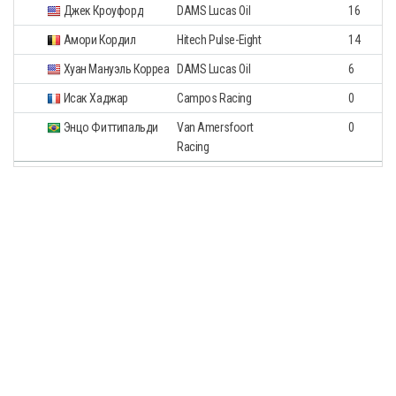
Джек Кроуфорд
DAMS Lucas Oil
16
Амори Кордил
Hitech Pulse-Eight
14
Хуан Мануэль Корреа
DAMS Lucas Oil
6
Исак Хаджар
Campos Racing
0
Энцо Фиттипальди
Van Amersfoort
0
Racing