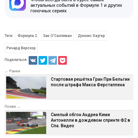
актуальных событий в Формуле 1 и других
гоночных сериях
Теги:
Формула 2
Зак О'Салливан
Деннис Хаугер
Ричард Версхор
Поделиться:
← Ранее
Стартовая решётка Гран При Бельгии
после штрафа Макса Ферстаппена
Позже →
Смелый обгон Андреа Кими
Антонелли в дождевом спринте Ф2 в
Спа. Видео