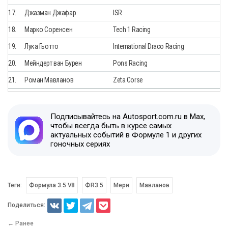
17.
Джазман Джафар
ISR
18.
Марко Соренсен
Tech 1 Racing
19.
Лука Гьотто
International Draco Racing
20.
Мейндерт ван Бурен
Pons Racing
21.
Роман Мавланов
Zeta Corse
Подписывайтесь на Autosport.com.ru в Max,
чтобы всегда быть в курсе самых
актуальных событий в Формуле 1 и других
гоночных сериях
Теги:
Формула 3.5 V8
ФR3.5
Мери
Мавланов
Поделиться:
← Ранее