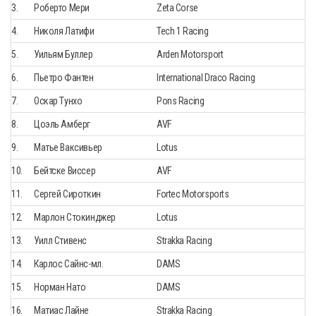
3.
Роберто Мери
Zeta Corse
4.
Николя Латифи
Tech 1 Racing
5.
Уильям Буллер
Arden Motorsport
6.
Пьетро Фантен
International Draco Racing
7.
Оскар Тунхо
Pons Racing
8.
Цоэль Амберг
AVF
9.
Матье Ваксивьер
Lotus
10.
Бейтске Виссер
AVF
11.
Сергей Сироткин
Fortec Motorsports
12.
Марлон Стокинджер
Lotus
13.
Уилл Стивенс
Strakka Racing
14.
Карлос Сайнс-мл.
DAMS
15.
Норман Нато
DAMS
16.
Матиас Лайне
Strakka Racing