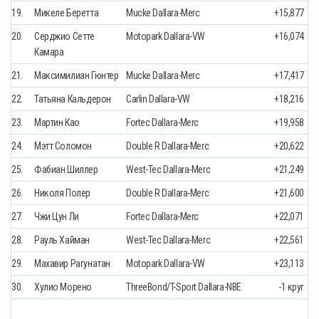
19.
Микеле Беретта
Mucke Dallara-Merc
+15,877
20.
Серджио Сетте
Motopark Dallara-VW
+16,074
Камара
21.
Максимилиан Гюнтер
Mucke Dallara-Merc
+17,417
22.
Татьяна Кальдерон
Carlin Dallara-VW
+18,216
23.
Мартин Као
Fortec Dallara-Merc
+19,958
24.
Мэтт Соломон
Double R Dallara-Merc
+20,622
25.
Фабиан Шиллер
West-Tec Dallara-Merc
+21,249
26.
Николя Полер
Double R Dallara-Merc
+21,600
27.
Чжи Цун Ли
Fortec Dallara-Merc
+22,071
28.
Рауль Хайман
West-Tec Dallara-Merc
+22,561
29.
Махавир Рагунатан
Motopark Dallara-VW
+23,113
30.
Хулио Морено
ThreeBond/T-Sport Dallara-NBE
-1 круг