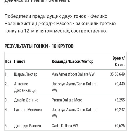
Денниса из Prema Powerteam.
Победители предыдущих двух гонок - Феликс
Розенквист и Джордж Рассел - закончили третью
гонку на 12-м и пятом местах, соответственно.
РЕЗУЛЬТАТЫ ГОНКИ - 18 КРУГОВ
Время/
Поз.
Пилот
Команда/Шасси/Мотор
Отст.
1.
Шарль Леклер
Van Amersfoort Dallara-VW
35.56,649
2.
Антонио
Jagonya Ayam/Carlin Dallara-
+0,440
Джовинацци
VW
3.
Джейк Деннис
Prema Dallara-Merc
+3,255
4.
Густаво Менесес
Jagonya Ayam/Carlin Dallara-
+4,242
VW
5.
Джордж Рассел
Carlin Dallara-VW
+4,626