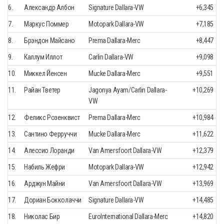
6.
Александр Албон
Signature Dallara-VW
+6,345
7.
Маркус Поммер
Motopark Dallara-VW
+7,185
8.
Брэндон Майсано
Prema Dallara-Merc
+8,447
9.
Каллум Иллот
Carlin Dallara-VW
+9,098
10.
Миккел Йенсен
Mucke Dallara-Merc
+9,551
11.
Райан Тветер
Jagonya Ayam/Carlin Dallara-
+10,269
VW
12.
Феликс Розенквист
Prema Dallara-Merc
+10,984
13.
Сантино Ферруччи
Mucke Dallara-Merc
+11,622
14.
Алессио Лоранди
Van Amersfoort Dallara-VW
+12,379
15.
Набиль Жефри
Motopark Dallara-VW
+12,942
16.
Арджун Майни
Van Amersfoort Dallara-VW
+13,969
17.
Дориан Бокколаччи
Signature Dallara-VW
+14,485
18.
Николас Бир
EuroInternational Dallara-Merc
+14,820