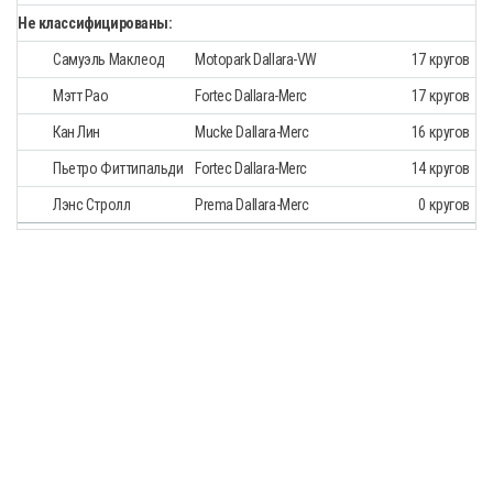
Не классифицированы:
Самуэль Маклеод
Motopark Dallara-VW
17 кругов
Мэтт Рао
Fortec Dallara-Merc
17 кругов
Кан Лин
Mucke Dallara-Merc
16 кругов
Пьетро Фиттипальди
Fortec Dallara-Merc
14 кругов
Лэнс Стролл
Prema Dallara-Merc
0 кругов