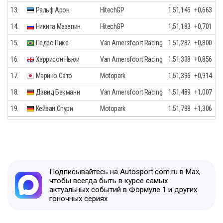
13.
Ральф Арон
HitechGP
1.51,145
+0,663
14.
Никита Мазепин
HitechGP
1.51,183
+0,701
15.
Педро Пике
Van Amersfoort Racing
1.51,282
+0,800
16.
Харрисон Ньюи
Van Amersfoort Racing
1.51,338
+0,856
17.
Марино Сато
Motopark
1.51,396
+0,914
18.
Дэвид Бекманн
Van Amersfoort Racing
1.51,489
+1,007
19.
Кейван Спури
Motopark
1.51,788
+1,306
Подписывайтесь на Autosport.com.ru в Max,
чтобы всегда быть в курсе самых
актуальных событий в Формуле 1 и других
гоночных сериях