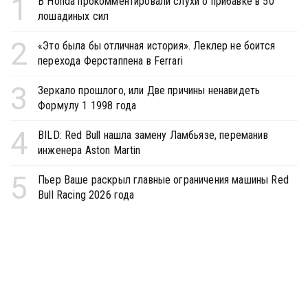
1
В Honda прокомментировали слухи о прибавке в 50
лошадиных сил
2
«Это была бы отличная история». Леклер не боится
перехода Ферстаппена в Ferrari
3
Зеркало прошлого, или Две причины ненавидеть
Формулу 1 1998 года
4
BILD: Red Bull нашла замену Ламбьязе, переманив
инженера Aston Martin
5
Пьер Ваше раскрыл главные ограничения машины Red
Bull Racing 2026 года