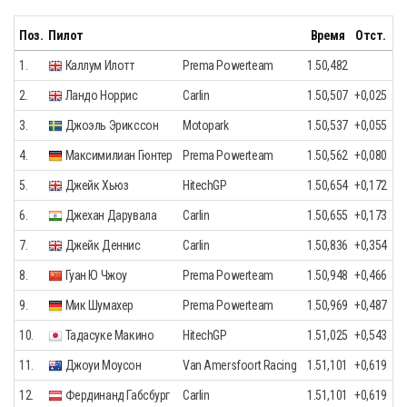
Поз.
Пилот
Время
Отст.
1.
Каллум Илотт
Prema Powerteam
1.50,482
2.
Ландо Норрис
Carlin
1.50,507
+0,025
3.
Джоэль Эрикссон
Motopark
1.50,537
+0,055
4.
Максимилиан Гюнтер
Prema Powerteam
1.50,562
+0,080
5.
Джейк Хьюз
HitechGP
1.50,654
+0,172
6.
Джехан Дарувала
Carlin
1.50,655
+0,173
7.
Джейк Деннис
Carlin
1.50,836
+0,354
8.
Гуан Ю Чжоу
Prema Powerteam
1.50,948
+0,466
9.
Мик Шумахер
Prema Powerteam
1.50,969
+0,487
10.
Тадасуке Макино
HitechGP
1.51,025
+0,543
11.
Джоуи Моусон
Van Amersfoort Racing
1.51,101
+0,619
12.
Фердинанд Габсбург
Carlin
1.51,101
+0,619