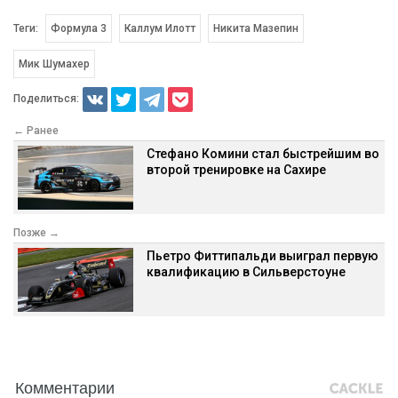
Теги:
Формула 3
Каллум Илотт
Никита Мазепин
Мик Шумахер
Поделиться:
← Ранее
Стефано Комини стал быстрейшим во
второй тренировке на Сахире
Позже →
Пьетро Фиттипальди выиграл первую
квалификацию в Сильверстоуне
Комментарии