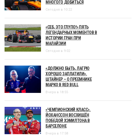
МНОГОГО ДОБИТЬСЯ
Сегодня в 10:22
«СЕБ, ЭТО ГЛУПО!» ПЯТЬ
ЛЕГЕНДАРНЫХ МОМЕНТОВ В
ИСТОРИИ ГРАН ПРИ
МАЛАЙЗИИ
Сегодня в 9:02
«ДОЛЖНО БЫТЬ, ЛАГРЮ
ХОРОШО ЗАПЛАТИЛИ».
ШТАЙНЕР – О ПРЕЕМНИКЕ
МАРКО В RED BULL
Вчера в 18:55
«ЧЕМПИОНСКИЙ КЛАСС».
ЙОХАНССОН ВОСХИЩЁН
ПОБЕДОЙ ХЭМИЛТОНА В
БАРСЕЛОНЕ
Вчера в 17:58