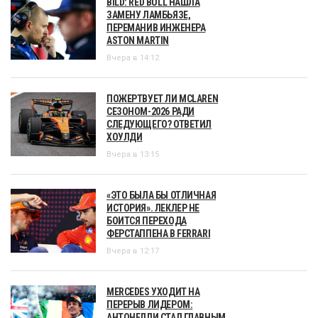
BILD: RED BULL НАШЛА
ЗАМЕНУ ЛАМБЬЯЗЕ,
ПЕРЕМАНИВ ИНЖЕНЕРА
ASTON MARTIN
Вчера в 14:12
ПОЖЕРТВУЕТ ЛИ MCLAREN
СЕЗОНОМ-2026 РАДИ
СЛЕДУЮЩЕГО? ОТВЕТИЛ
ХОУЛДИ
Вчера в 13:15
«ЭТО БЫЛА БЫ ОТЛИЧНАЯ
ИСТОРИЯ». ЛЕКЛЕР НЕ
БОИТСЯ ПЕРЕХОДА
ФЕРСТАППЕНА В FERRARI
Вчера в 12:17
MERCEDES УХОДИТ НА
ПЕРЕРЫВ ЛИДЕРОМ:
АНТОНЕЛЛИ СТАЛ ГЛАВНЫМ