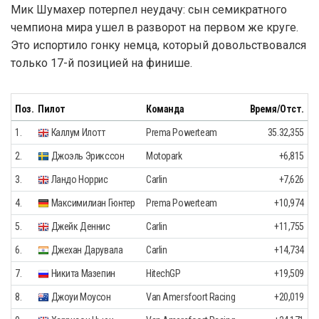
Мик Шумахер потерпел неудачу: сын семикратного
чемпиона мира ушел в разворот на первом же круге.
Это испортило гонку немца, который довольствовался
только 17-й позицией на финише.
Поз.
Пилот
Команда
Время/Отст.
1.
Каллум Илотт
Prema Powerteam
35.32,355
2.
Джоэль Эрикссон
Motopark
+6,815
3.
Ландо Норрис
Carlin
+7,626
4.
Максимилиан Гюнтер
Prema Powerteam
+10,974
5.
Джейк Деннис
Carlin
+11,755
6.
Джехан Дарувала
Carlin
+14,734
7.
Никита Мазепин
HitechGP
+19,509
8.
Джоуи Моусон
Van Amersfoort Racing
+20,019