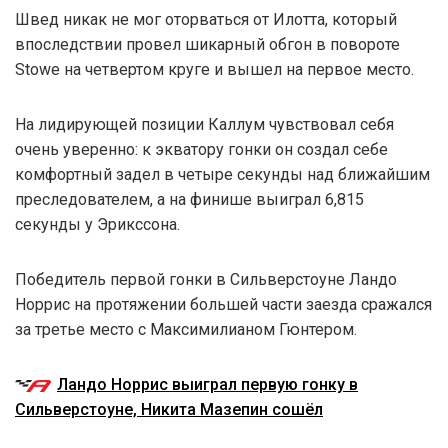
Швед никак не мог оторваться от Илотта, который
впоследствии провел шикарный обгон в повороте
Stowe на четвертом круге и вышел на первое место.
На лидирующей позиции Каллум чувствовал себя
очень уверенно: к экватору гонки он создал себе
комфортный задел в четыре секунды над ближайшим
преследователем, а на финише выиграл 6,815
секунды у Эрикссона.
Победитель первой гонки в Сильверстоуне Ландо
Норрис на протяжении большей части заезда сражался
за третье место с Максимилианом Гюнтером.
Ландо Норрис выиграл первую гонку в
Сильверстоуне, Никита Мазепин сошёл