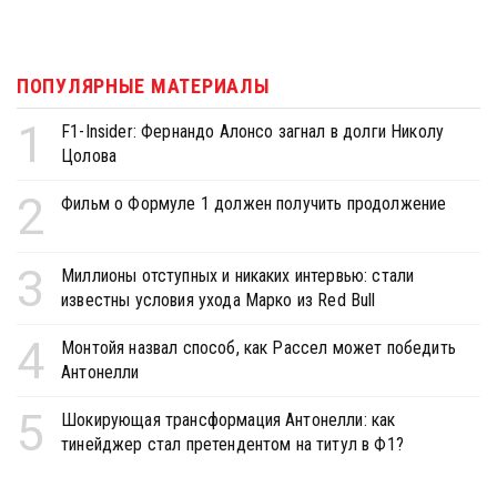
ПОПУЛЯРНЫЕ МАТЕРИАЛЫ
1
F1-Insider: Фернандо Алонсо загнал в долги Николу
Цолова
2
Фильм о Формуле 1 должен получить продолжение
3
Миллионы отступных и никаких интервью: стали
известны условия ухода Марко из Red Bull
4
Монтойя назвал способ, как Рассел может победить
Антонелли
5
Шокирующая трансформация Антонелли: как
тинейджер стал претендентом на титул в Ф1?