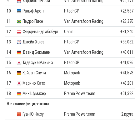
9.
Харрисон Ньюи
Van Amersfoort Racing
+24,171
10.
Ральф Арон
HitechGP
+26,587
11.
Педро Пике
Van Amersfoort Racing
+28,376
12.
Фердинанд Габсбург
Carlin
+31,240
13.
Джейк Хьюз
HitechGP
+33,082
14.
Дэвид Бекманн
Van Amersfoort Racing
+40,611
15.
Тадасуке Макино
HitechGP
+41,086
16.
Кейван Спури
Motopark
+41,578
17.
Марино Сато
Motopark
+48,201
18.
Мик Шумахер
Prema Powerteam
+51,382
Не классифицированы:
Гуан Ю Чжоу
Prema Powerteam
2 круга