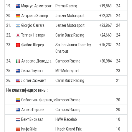
19.
Маркус Армстронг
Prema Racing
+19,863
24
20.
Андреас Эстнер
Jenzer Motorsport
+22,026
24
21.
Giorgio Carrara
Jenzer Motorsport
+23,867
24
22.
Теппеи Натори
Carlin Buzz Racing
+24,660
24
23.
Фабио Шерер
Sauber Junior Team by
+25,232
24
Charouz
24.
Алессио Деледда
Campos Racing
+30,984
24
25.
Лиам Лоусон
MP Motorsport
23
26.
Логан Саржант
Carlin Buzz Racing
21
Не классифицированы:
Себастиан Фернандес
Campos Racing
20
Алекс Перони
Campos Racing
20
Бент Вискаал
HWA Racelab
10
Йифей Йе
Hitech Grand Prix
10