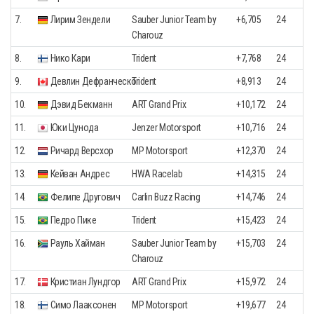
7.
Лирим Зендели
Sauber Junior Team by
+6,705
24
Charouz
8.
Нико Кари
Trident
+7,768
24
9.
Девлин Дефранческо
Trident
+8,913
24
10.
Дэвид Бекманн
ART Grand Prix
+10,172
24
11.
Юки Цунода
Jenzer Motorsport
+10,716
24
12.
Ричард Версхор
MP Motorsport
+12,370
24
13.
Кейван Андрес
HWA Racelab
+14,315
24
14.
Фелипе Другович
Carlin Buzz Racing
+14,746
24
15.
Педро Пике
Trident
+15,423
24
16.
Рауль Хайман
Sauber Junior Team by
+15,703
24
Charouz
17.
Кристиан Лундгор
ART Grand Prix
+15,972
24
18.
Симо Лааксонен
MP Motorsport
+19,677
24