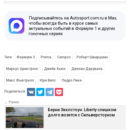
Подписывайтесь на Autosport.com.ru в Max,
чтобы всегда быть в курсе самых
актуальных событий в Формуле 1 и других
гоночных сериях
Теги:
Формула 3
Prema
Campos
Роберт Шварцман
Маркус Армстронг
Джейк Хьюз
Джехан Дарувала
Макс Фьютрелл
Юри Випс
Педро Пике
Поделиться:
← Ранее
Берни Экклстоун: Liberty слишком
долго возится с Сильверстоуном