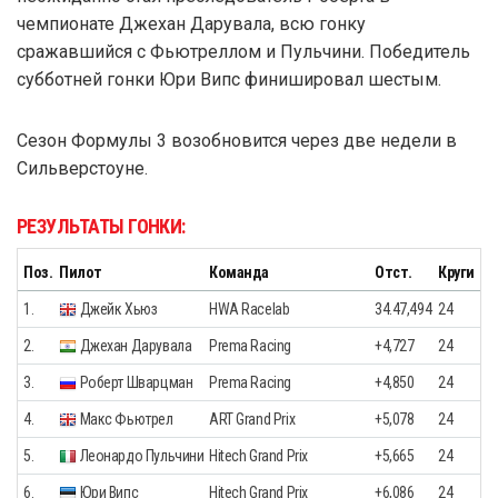
чемпионате Джехан Дарувала, всю гонку
сражавшийся с Фьютреллом и Пульчини. Победитель
субботней гонки Юри Випс финишировал шестым.
Сезон Формулы 3 возобновится через две недели в
Сильверстоуне.
РЕЗУЛЬТАТЫ ГОНКИ:
Поз.
Пилот
Команда
Отст.
Круги
1.
Джейк Хьюз
HWA Racelab
34.47,494
24
2.
Джехан Дарувала
Prema Racing
+4,727
24
3.
Роберт Шварцман
Prema Racing
+4,850
24
4.
Макс Фьютрел
ART Grand Prix
+5,078
24
5.
Леонардо Пульчини
Hitech Grand Prix
+5,665
24
6.
Юри Випс
Hitech Grand Prix
+6,086
24