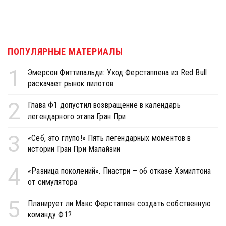
ПОПУЛЯРНЫЕ МАТЕРИАЛЫ
1
Эмерсон Фиттипальди: Уход Ферстаппена из Red Bull
раскачает рынок пилотов
2
Глава Ф1 допустил возвращение в календарь
легендарного этапа Гран При
3
«Себ, это глупо!» Пять легендарных моментов в
истории Гран При Малайзии
4
«Разница поколений». Пиастри – об отказе Хэмилтона
от симулятора
5
Планирует ли Макс Ферстаппен создать собственную
команду Ф1?