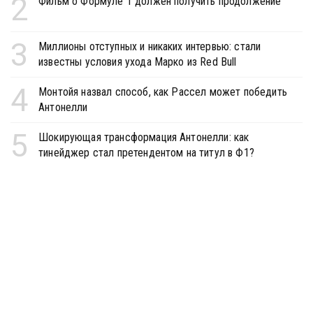
2
Фильм о Формуле 1 должен получить продолжение
3
Миллионы отступных и никаких интервью: стали
известны условия ухода Марко из Red Bull
4
Монтойя назвал способ, как Рассел может победить
Антонелли
5
Шокирующая трансформация Антонелли: как
тинейджер стал претендентом на титул в Ф1?