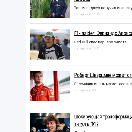
Топ-менеджер получил выплат
Сегодня в 11:12
F1-Insider: Фернандо Алонс
Red Bull спас карьеру пилота
Сегодня в 10:11
Роберт Шварцман может ст
Россиянин вновь может сесть з
Сегодня в 9:10
Шокирующая трансформация
титул в Ф1?