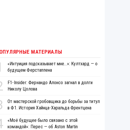
ОПУЛЯРНЫЕ МАТЕРИАЛЫ
1
«Интуиция подсказывает мне...»: Култхард — о
будущем Ферстаппена
2
F1-Insider: Фернандо Алонсо загнал в долги
Николу Цолова
3
От мастерской гробовщика до борьбы за титул
в Ф1. История Хайнца-Харальда Френтцена
4
«Моё будущее было связано с этой
командой»: Перес — об Aston Martin