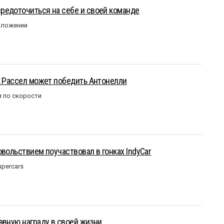
редоточиться на себе и своей команде
оложении
к Рассел может победить Антонелли
 по скорости
овольствием поучаствовал в гонках IndyCar
upercars
авную награду в своей жизни