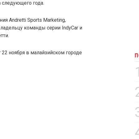
а следующего года.
я Andretti Sports Marketing,
владельцу команды серии IndyCar и
тти.
22 ноября в малайзийском городе
П