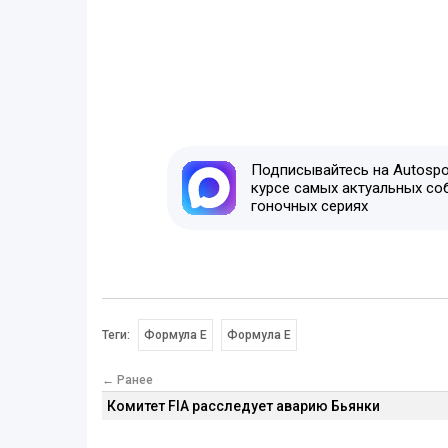
Подписывайтесь на Autospor
курсе самых актуальных со
гоночных сериях
Теги:
Формула E
Формула Е
← Ранее
Комитет FIA расследует аварию Бьянки