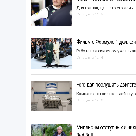
Для голландца — это его дочь
Сегодня в 14:15
Фильм о Формуле 1 должен
Работа над сиквелом уже нача
Сегодня в 13:14
Ford дал послушать двигате
Компания готовится к дебюту 
Сегодня в 12:13
Миллионы отступных и ника
Red Bull