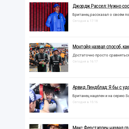
Джордж Рассел: Нужно сос
Британец рассказал о своём п
Сегодня в 17:18
Монтойя назвал способ, ка
Достаточно просто сравняться
Сегодня в 16:17
Арвид Линдблад: Я бы с уд
Британец нацелен и на серию S
Сегодня в 15:16
Макс Ферстаппен назвал гл