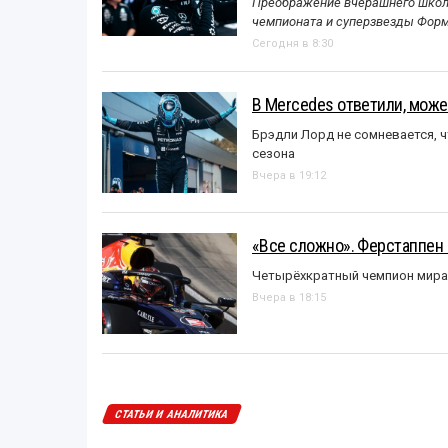
Преображение вчерашнего школь
чемпионата и суперзвезды Форм
Сегодня в 8:30
В Mercedes ответили, может
Брэдли Лорд не сомневается, 
сезона
Вчера в 19:12
«Все сложно». Ферстаппен 
Четырёхкратный чемпион мира 
Вчера в 18:15
СТАТЬИ И АНАЛИТИКА