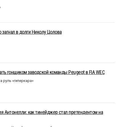
у
о загнал в долги Николу Цолова
ать гонщиком заводской команды Peugeot в FIA WEC
а руль «гиперкара»
 Антонелли: как тинейджер стал претендентом на