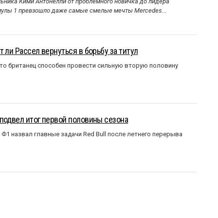
ника Кими Антонелли от проблемного новичка до лидера
улы 1 превзошло даже самые смелые мечты Mercedes...
 ли Рассел вернуться в борьбу за титул
что британец способен провести сильную вторую половину
подвел итог первой половины сезона
Ф1 назвал главные задачи Red Bull после летнего перерыва