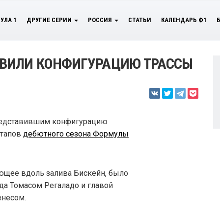
УЛА 1
ДРУГИЕ СЕРИИ
РОССИЯ
СТАТЬИ
КАЛЕНДАРЬ Ф1
ВИЛИ КОНФИГУРАЦИЮ ТРАССЫ
редставившим конфигурацию
этапов
дебютного сезона Формулы
ющее вдоль залива Бискейн, было
да Томасом Регаладо и главой
енесом.