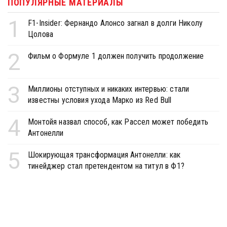
ПОПУЛЯРНЫЕ МАТЕРИАЛЫ
1
F1-Insider: Фернандо Алонсо загнал в долги Николу
Цолова
2
Фильм о Формуле 1 должен получить продолжение
3
Миллионы отступных и никаких интервью: стали
известны условия ухода Марко из Red Bull
4
Монтойя назвал способ, как Рассел может победить
Антонелли
5
Шокирующая трансформация Антонелли: как
тинейджер стал претендентом на титул в Ф1?