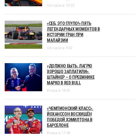
Сегодня в 10:22
«СЕБ, ЭТО ГЛУПО!» ПЯТЬ
ЛЕГЕНДАРНЫХ МОМЕНТОВ В
ИСТОРИИ ГРАН ПРИ
МАЛАЙЗИИ
Сегодня в 9:02
«ДОЛЖНО БЫТЬ, ЛАГРЮ
ХОРОШО ЗАПЛАТИЛИ».
ШТАЙНЕР – О ПРЕЕМНИКЕ
МАРКО В RED BULL
Вчера в 18:55
«ЧЕМПИОНСКИЙ КЛАСС».
ЙОХАНССОН ВОСХИЩЁН
ПОБЕДОЙ ХЭМИЛТОНА В
БАРСЕЛОНЕ
Вчера в 17:58