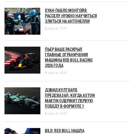
ХУАН-ПАБЛО МОНТОЙЯ:
РАССЕЛУ НУЖНО НАУЧИТЬСЯ
ЗЛИТЬСЯ НА АНТОНЕЛЛИ
Вчера в 17:01
ПЬЕР ВАШЕ РАСКРЫЛ
ГЛАВНЫЕ ОГРАНИЧЕНИЯ
МАШИНЫ RED BULL RACING
2026 ГОДА
Вчера в 16:05
ДЭВИД КУЛТХАРД
ПРЕДСКАЗАЛ, КОГДА ASTON
MARTIN ОДЕРЖИТ ПЕРВУЮ
ПОБЕДУ В ФОРМУЛЕ 1
Вчера в 15:09
BILD: RED BULL НАШЛА