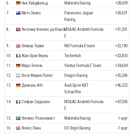
6.
Ник Хайдфельд
Mahindra Racing
+28,059
7.
Митч Эванс
Panasonic Jaguar
+30,631
Racing
8.
Антониу Феликс да Кошта
MS&AD Andretti Formula
+31,301
E
9.
Оливер Терви
NIO Formula E team
+32,180
10.
Жан-Эрик Вернь
Techeetah
+32,833
11.
Маро Энгель
Venturi Formula E Team
+34,604
12.
Хосе-Мария Лопес
Dragon Racing
+35,206
13.
Даниэль Абт
Audi Sport ABT
+46,222
Schaeffler
14.
Стефан Сарразен
MS&AD Andretti Formula
+47,505
E
15.
Феликс Розенквист
Mahindra Racing
-1 круг
16.
Алекс Линн
DS Virgin Racing
-1 круг