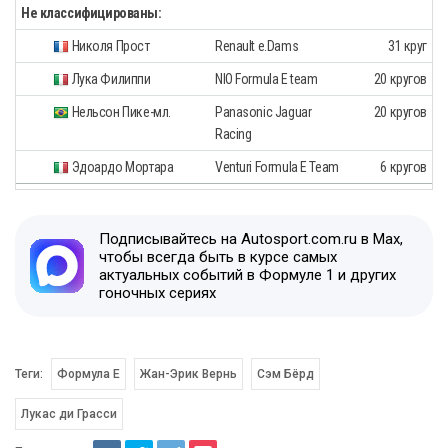
Не классифицированы:
Николя Прост
Renault e.Dams
31 круг
Лука Филиппи
NIO Formula E team
20 кругов
Нельсон Пике-мл.
Panasonic Jaguar
20 кругов
Racing
Эдоардо Мортара
Venturi Formula E Team
6 кругов
Подписывайтесь на Autosport.com.ru в Max,
чтобы всегда быть в курсе самых
актуальных событий в Формуле 1 и других
гоночных сериях
Теги:
Формула E
Жан-Эрик Вернь
Сэм Бёрд
Лукас ди Грасси