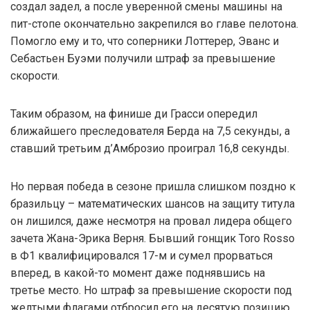
создал задел, а после уверенной смены машины на
пит-стопе окончательно закрепился во главе пелотона.
Помогло ему и то, что соперники Лоттерер, Эванс и
Себастьен Буэми получили штраф за превышение
скорости.
Таким образом, на финише ди Грасси опередил
ближайшего преследователя Берда на 7,5 секунды, а
ставший третьим д’Амброзио проиграл 16,8 секунды.
Но первая победа в сезоне пришла слишком поздно к
бразильцу – математических шансов на защиту титула
он лишился, даже несмотря на провал лидера общего
зачета Жана-Эрика Верня. Бывший гонщик Toro Rosso
в Ф1 квалифицировался 17-м и сумел прорваться
вперед, в какой-то момент даже поднявшись на
третье место. Но штраф за превышение скорости под
желтыми флагами отбросил его на десятую позицию.