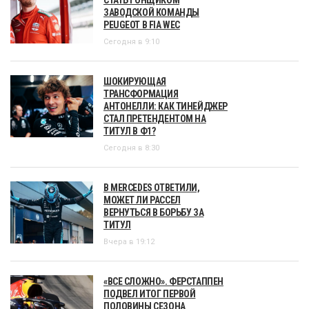
ЗАВОДСКОЙ КОМАНДЫ
PEUGEOT В FIA WEC
Сегодня в 9:10
ШОКИРУЮЩАЯ
ТРАНСФОРМАЦИЯ
АНТОНЕЛЛИ: КАК ТИНЕЙДЖЕР
СТАЛ ПРЕТЕНДЕНТОМ НА
ТИТУЛ В Ф1?
Сегодня в 8:30
В MERCEDES ОТВЕТИЛИ,
МОЖЕТ ЛИ РАССЕЛ
ВЕРНУТЬСЯ В БОРЬБУ ЗА
ТИТУЛ
Вчера в 19:12
«ВСЕ СЛОЖНО». ФЕРСТАППЕН
ПОДВЕЛ ИТОГ ПЕРВОЙ
ПОЛОВИНЫ СЕЗОНА