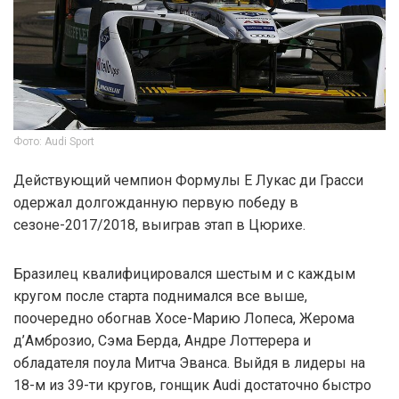
Фото: Audi Sport
Действующий чемпион Формулы E Лукас ди Грасси
одержал долгожданную первую победу в
сезоне-2017/2018, выиграв этап в Цюрихе.
Бразилец квалифицировался шестым и с каждым
кругом после старта поднимался все выше,
поочередно обогнав Хосе-Марию Лопеса, Жерома
д’Амброзио, Сэма Берда, Андре Лоттерера и
обладателя поула Митча Эванса. Выйдя в лидеры на
18-м из 39-ти кругов, гонщик Audi достаточно быстро