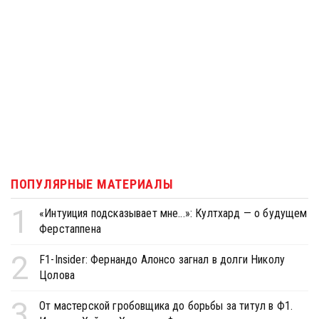
ПОПУЛЯРНЫЕ МАТЕРИАЛЫ
1
«Интуиция подсказывает мне...»: Култхард — о будущем
Ферстаппена
2
F1-Insider: Фернандо Алонсо загнал в долги Николу
Цолова
3
От мастерской гробовщика до борьбы за титул в Ф1.