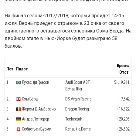
На финал сезона-2017/2018, который пройдет 14-15
июля, Вернь приедет с отрывом в 23 очка от своего
единственного оставшегося соперника Сэма Бёрда. На
двойном этапе в Нью-Йорке будет разыграно 58
баллов.
Время/
Поз.
Пилот
Отст.
1.
Лукас ди Грасси
Audi Sport ABT
51.19,811
Schaeffler
2.
Сэм Бёрд
DS Virgin Racing
+7,542
3.
Жером Д'Амброзио
Dragon Racing
+16,822
4.
Андре Лоттерер
Techeetah
+20,295
5.
Себастьен Буэми
Renault e.Dams
+26,692