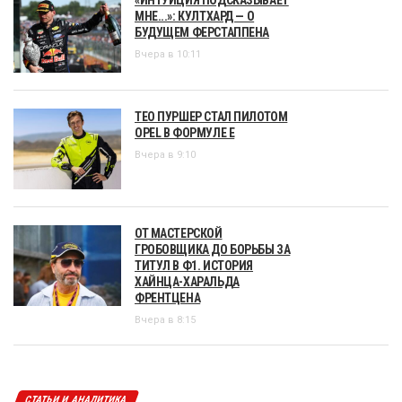
МНЕ...»: КУЛТХАРД — О
БУДУЩЕМ ФЕРСТАППЕНА
Вчера в 10:11
ТЕО ПУРШЕР СТАЛ ПИЛОТОМ
OPEL В ФОРМУЛЕ Е
Вчера в 9:10
ОТ МАСТЕРСКОЙ
ГРОБОВЩИКА ДО БОРЬБЫ ЗА
ТИТУЛ В Ф1. ИСТОРИЯ
ХАЙНЦА-ХАРАЛЬДА
ФРЕНТЦЕНА
Вчера в 8:15
СТАТЬИ И АНАЛИТИКА