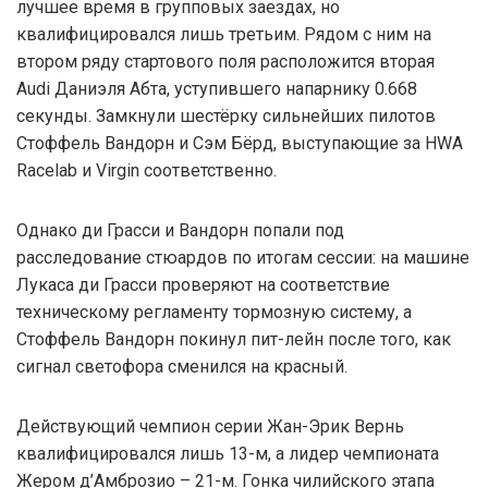
лучшее время в групповых заездах, но
квалифицировался лишь третьим. Рядом с ним на
втором ряду стартового поля расположится вторая
Audi Даниэля Абта, уступившего напарнику 0.668
секунды. Замкнули шестёрку сильнейших пилотов
Стоффель Вандорн и Сэм Бёрд, выступающие за HWA
Racelab и Virgin соответственно.
Однако ди Грасси и Вандорн попали под
расследование стюардов по итогам сессии: на машине
Лукаса ди Грасси проверяют на соответствие
техническому регламенту тормозную систему, а
Стоффель Вандорн покинул пит-лейн после того, как
сигнал светофора сменился на красный.
Действующий чемпион серии Жан-Эрик Вернь
квалифицировался лишь 13-м, а лидер чемпионата
Жером д’Амброзио – 21-м. Гонка чилийского этапа