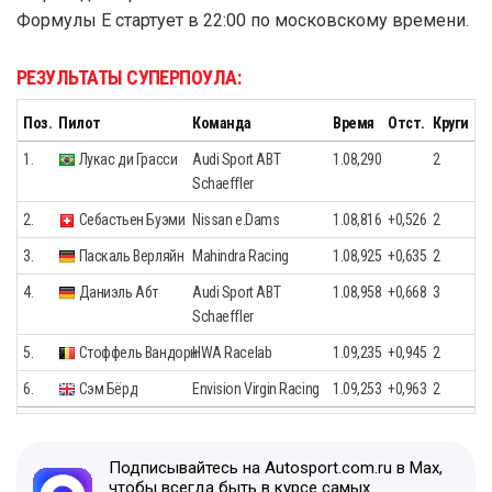
Формулы E стартует в 22:00 по московскому времени.
РЕЗУЛЬТАТЫ СУПЕРПОУЛА:
Поз.
Пилот
Команда
Время
Отст.
Круги
1.
Лукас ди Грасси
Audi Sport ABT
1.08,290
2
Schaeffler
2.
Себастьен Буэми
Nissan e.Dams
1.08,816
+0,526
2
3.
Паскаль Верляйн
Mahindra Racing
1.08,925
+0,635
2
4.
Даниэль Абт
Audi Sport ABT
1.08,958
+0,668
3
Schaeffler
5.
Стоффель Вандорн
HWA Racelab
1.09,235
+0,945
2
6.
Сэм Бёрд
Envision Virgin Racing
1.09,253
+0,963
2
Подписывайтесь на Autosport.com.ru в Max,
чтобы всегда быть в курсе самых