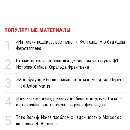
ПОПУЛЯРНЫЕ МАТЕРИАЛЫ
1
«Интуиция подсказывает мне...»: Култхард — о будущем
Ферстаппена
2
От мастерской гробовщика до борьбы за титул в Ф1.
История Хайнца-Харальда Френтцена
3
«Моё будущее было связано с этой командой»: Перес
— об Aston Martin
4
«Глаза не моргали, реакции не было»: штурман Ожье —
о состоянии пилота после аварии в Финляндии
5
Тото Вольф: Из-за проблем с надёжностью Mercedes
потеряла 70-80 очков