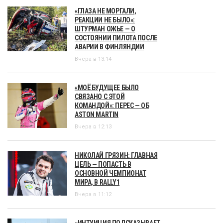
«ГЛАЗА НЕ МОРГАЛИ,
РЕАКЦИИ НЕ БЫЛО»:
ШТУРМАН ОЖЬЕ — О
СОСТОЯНИИ ПИЛОТА ПОСЛЕ
АВАРИИ В ФИНЛЯНДИИ
Вчера в 13:14
«МОЁ БУДУЩЕЕ БЫЛО
СВЯЗАНО С ЭТОЙ
КОМАНДОЙ»: ПЕРЕС — ОБ
ASTON MARTIN
Вчера в 12:13
НИКОЛАЙ ГРЯЗИН: ГЛАВНАЯ
ЦЕЛЬ — ПОПАСТЬ В
ОСНОВНОЙ ЧЕМПИОНАТ
МИРА, В RALLY1
Вчера в 11:12
«ИНТУИЦИЯ ПОДСКАЗЫВАЕТ