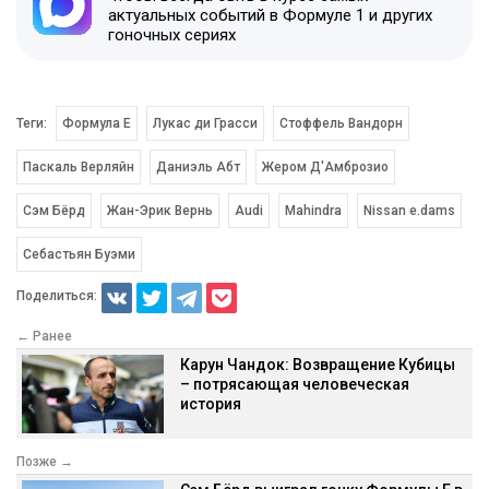
актуальных событий в Формуле 1 и других
гоночных сериях
Теги:
Формула E
Лукас ди Грасси
Стоффель Вандорн
Паскаль Верляйн
Даниэль Абт
Жером Д'Амброзио
Сэм Бёрд
Жан-Эрик Вернь
Audi
Mahindra
Nissan e.dams
Себастьян Буэми
Поделиться:
← Ранее
Карун Чандок: Возвращение Кубицы
– потрясающая человеческая
история
Позже →