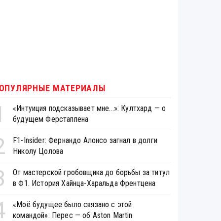
ОПУЛЯРНЫЕ МАТЕРИАЛЫ
1
«Интуиция подсказывает мне...»: Култхард — о
будущем Ферстаппена
2
F1-Insider: Фернандо Алонсо загнал в долги
Николу Цолова
3
От мастерской гробовщика до борьбы за титул
в Ф1. История Хайнца-Харальда Френтцена
4
«Моё будущее было связано с этой
командой»: Перес — об Aston Martin