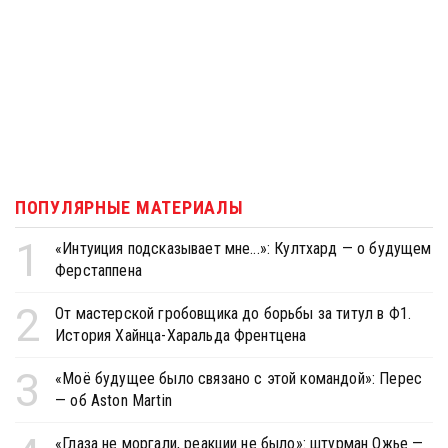
ПОПУЛЯРНЫЕ МАТЕРИАЛЫ
1
«Интуиция подсказывает мне...»: Култхард — о будущем
Ферстаппена
2
От мастерской гробовщика до борьбы за титул в Ф1.
История Хайнца-Харальда Френтцена
3
«Моё будущее было связано с этой командой»: Перес
— об Aston Martin
«Глаза не моргали, реакции не было»: штурман Ожье —