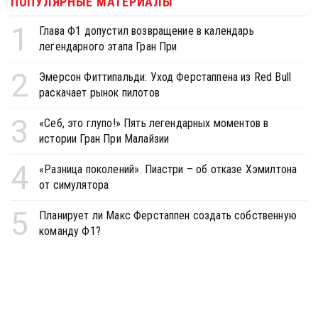
ПОПУЛЯРНЫЕ МАТЕРИАЛЫ
1
Глава Ф1 допустил возвращение в календарь
легендарного этапа Гран При
2
Эмерсон Фиттипальди: Уход Ферстаппена из Red Bull
раскачает рынок пилотов
3
«Себ, это глупо!» Пять легендарных моментов в
истории Гран При Малайзии
4
«Разница поколений». Пиастри – об отказе Хэмилтона
от симулятора
5
Планирует ли Макс Ферстаппен создать собственную
команду Ф1?