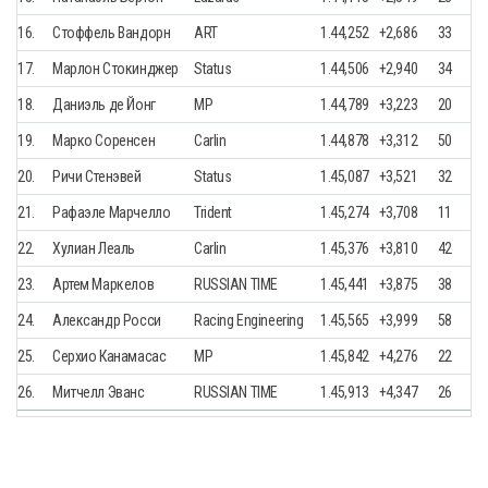
16.
Стоффель Вандорн
ART
1.44,252
+2,686
33
17.
Марлон Стокинджер
Status
1.44,506
+2,940
34
18.
Даниэль де Йонг
MP
1.44,789
+3,223
20
19.
Марко Соренсен
Carlin
1.44,878
+3,312
50
20.
Ричи Стенэвей
Status
1.45,087
+3,521
32
21.
Рафаэле Марчелло
Trident
1.45,274
+3,708
11
22.
Хулиан Леаль
Carlin
1.45,376
+3,810
42
23.
Артем Маркелов
RUSSIAN TIME
1.45,441
+3,875
38
24.
Александр Росси
Racing Engineering
1.45,565
+3,999
58
25.
Серхио Канамасас
MP
1.45,842
+4,276
22
26.
Митчелл Эванс
RUSSIAN TIME
1.45,913
+4,347
26