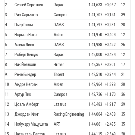
2.
Сергей Сироткин
Rapax
1.41,633
+0,067
12
3.
Рио Харьянто
Campos
1.41,707
+0,141
39
4.
Пьер Гасли
DAMS
1.41,797
+0,231
28
5.
Норман Нато
Arden
1.41,970
+0,404
12
6.
Алекс Линн
DAMS
1.41,988
+0,422
26
7.
Роберт Вишую
Rapax
1.42,000
+0,434
12
8.
Ник Йеллоли
Hilmer
1.42,367
+0,801
17
9.
Рене Биндер
Trident
1.42,510
+0,944
21
10.
Андре Негран
Arden
1.42,964
+1,398
20
11.
Артур Пик
Campos
1.42,736
+1,170
36
12.
Цоэль Амберг
Lazarus
1.43,483
+1,917
29
13.
Джордан Кинг
Racing Engineering
1.44,004
+2,438
35
14.
Нобухару Мацушита
ART
1.44,061
+2,495
35
15.
Натанаэль Бертон
Lazarus
1.44,115
+2,549
28