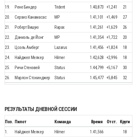
19.
Рене Биндер
Trident
1.40,873
+1,241
21
20.
Серхио Канамасас
MP
1.41,101
+1,469
27
21.
Роберт Вишую
Rapax
1.41,261
+1,629
26
22.
Даниэль де Йонг
MP
1.41,354
+1,722
20
23.
Цоэль Амберг
Lazarus
1.41,456
+1,824
18
24.
Найджел Мелкер
Hilmer
1.42,628
+2,996
18
25.
Ричи Стенэвей
Status
1.44,799
+5,167
30
26.
Марлон Стокинджер
Status
1.45,477
+5,845
32
РЕЗУЛЬТАТЫ ДНЕВНОЙ СЕССИИ
Поз.
Пилот
Команда
Время
Отст.
Круги
1.
Найджел Мелкер
Hilmer
1.41,566
18