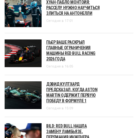
ХУАН-ПАБЛО МОНТОЙЯ:
РАССЕЛУ НУЖНО НАУЧИТЬСЯ
ЗЛИТЬСЯ НА АНТОНЕЛЛИ
Сегодня в 17:01
ПЬЕР ВАШЕ РАСКРЫЛ
ГЛАВНЫЕ ОГРАНИЧЕНИЯ
МАШИНЫ RED BULL RACING
2026 ГОДА
Сегодня в 16:05
ДЭВИД КУЛТХАРД
ПРЕДСКАЗАЛ, КОГДА ASTON
MARTIN ОДЕРЖИТ ПЕРВУЮ
ПОБЕДУ В ФОРМУЛЕ 1
Сегодня в 15:09
BILD: RED BULL НАШЛА
ЗАМЕНУ ЛАМБЬЯЗЕ,
ПЕРЕМАНИВ ИНЖЕНЕРА