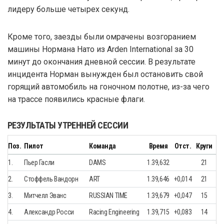
лидеру больше четырех секунд.
Кроме того, заезды были омрачены возгоранием
машины Нормана Нато из Arden International за 30
минут до окончания дневной сессии. В результате
инцидента Норман вынужден был остановить свой
горящий автомобиль на гоночном полотне, из-за чего
на трассе появились красные флаги.
РЕЗУЛЬТАТЫ УТРЕННЕЙ СЕССИИ
Поз.
Пилот
Команда
Время
Отст.
Круги
1.
Пьер Гасли
DAMS
1.39,632
21
2.
Стоффель Вандорн
ART
1.39,646
+0,014
21
3.
Митчелл Эванс
RUSSIAN TIME
1.39,679
+0,047
15
4.
Александр Росси
Racing Engineering
1.39,715
+0,083
14