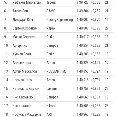
5.
Рафаэле Марчелло
Trident
1.39,720
+0,088
21
6.
Алекс Линн
DAMS
1.39,884
+0,252
21
7.
Джордан Кинг
Racing Engineering
1.40,002
+0,370
16
8.
Сергей Сироткин
Rapax
1.40,007
+0,375
29
9.
Марко Соренсен
Carlin
1.40,017
+0,385
18
10.
Артур Пик
Campos
1.40,254
+0,622
21
11.
Хулиан Леаль
Carlin
1.40,288
+0,656
18
12.
Андре Негран
Arden
1.40,323
+0,691
17
13.
Артем Маркелов
RUSSIAN TIME
1.40,356
+0,724
19
14.
Норман Нато
Arden
1.40,416
+0,784
19
15.
Натанаэль Бертон
Lazarus
1.40,453
+0,821
26
16.
Рио Харьянто
Campos
1.40,663
+1,031
15
17.
Ник Йеллоли
Hilmer
1.40,685
+1,053
25
18.
Нобухару Мацушита
ART
1.40,860
+1,228
19