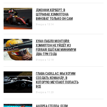
ДЖОННИ ХЕРБЕРТ: В
ШТРАФАХ ХЭМИЛТОНА
ВИНОВАТ ТОЛЬКО ОН САМ
Вчера в 13:14
ХУАН-ПАБЛО МОНТОЙЯ:
ХЭМИЛТОН НЕ УЙДЁТ ИЗ
FERRARI ЕЩЁ КАК МИНИМУМ
ДВА-ТРИ ГОДА
Вчера в 12:18
ГЛАВА CADILLAC: МЫ ХОТИМ
СОЗДАТЬ КОМАНДУ, В
КОТОРУЮ МЕЧТАЮТ ПОПАСТЬ
ВСЕ
Вчера в 11:20
АНДРЕА СТЕЛЛА: ЕСЛИ