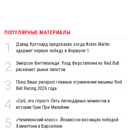
ПОПУЛЯРНЫЕ МАТЕРИАЛЫ
1
Дэвид Култхард предсказал, когда Aston Martin
одержит первую победу в Формуле 1
2
Эмерсон Фиттипальди: Уход Ферстаппена из Red Bull
раскачает рынок пилотов
3
Пьер Ваше раскрыл главные ограничения машины Red
Bull Racing 2026 года
4
«Себ, это глупо!» Пять легендарных моментов в
истории Гран При Малайзии
5
«Чемпионский класс». Йоханссон восхищён победой
Хэмилтона в Барселоне