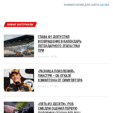
КОММЕНТАРИИ ДЛЯ САЙТА
CACKL
E
НОВЫЕ МАТЕРИАЛЫ
ГЛАВА Ф1 ДОПУСТИЛ
ВОЗВРАЩЕНИЕ В КАЛЕНДАРЬ
ЛЕГЕНДАРНОГО ЭТАПА ГРАН
ПРИ
Вчера в 18:55
«РАЗНИЦА ПОКОЛЕНИЙ».
ПИАСТРИ – ОБ ОТКАЗЕ
ХЭМИЛТОНА ОТ СИМУЛЯТОРА
Вчера в 17:58
«ПЯТЬ ИЗ ДЕСЯТИ». РОБ
СМЕДЛИ ОЦЕНИЛ ПЕРВУЮ
ПОЛОВИНУ СЕЗОНА RED BULL