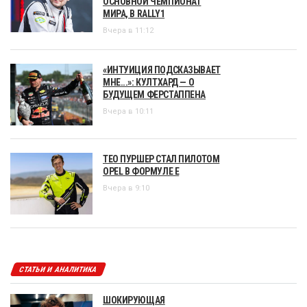
ОСНОВНОЙ ЧЕМПИОНАТ
МИРА, В RALLY1
Вчера в 11:12
«ИНТУИЦИЯ ПОДСКАЗЫВАЕТ
МНЕ...»: КУЛТХАРД — О
БУДУЩЕМ ФЕРСТАППЕНА
Вчера в 10:11
ТЕО ПУРШЕР СТАЛ ПИЛОТОМ
OPEL В ФОРМУЛЕ Е
Вчера в 9:10
СТАТЬИ И АНАЛИТИКА
ШОКИРУЮЩАЯ