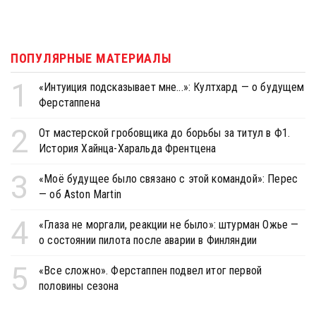
ПОПУЛЯРНЫЕ МАТЕРИАЛЫ
1
«Интуиция подсказывает мне...»: Култхард — о будущем
Ферстаппена
2
От мастерской гробовщика до борьбы за титул в Ф1.
История Хайнца-Харальда Френтцена
3
«Моё будущее было связано с этой командой»: Перес
— об Aston Martin
4
«Глаза не моргали, реакции не было»: штурман Ожье —
о состоянии пилота после аварии в Финляндии
5
«Все сложно». Ферстаппен подвел итог первой
половины сезона