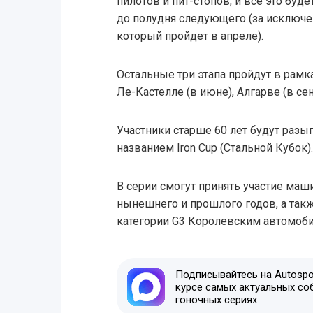
пилотов и пит-стопов, и все это буд
до полудня следующего (за исключе
который пройдет в апреле).
Остальные три этапа пройдут в рамк
Ле-Кастелле (в июне), Алгарве (в сен
Участники старше 60 лет будут разы
названием Iron Cup (Стальной Кубок).
В серии смогут принять участие ма
нынешнего и прошлого годов, а так
категории G3 Королевским автомоб
Подписывайтесь на Autospor
курсе самых актуальных со
гоночных сериях