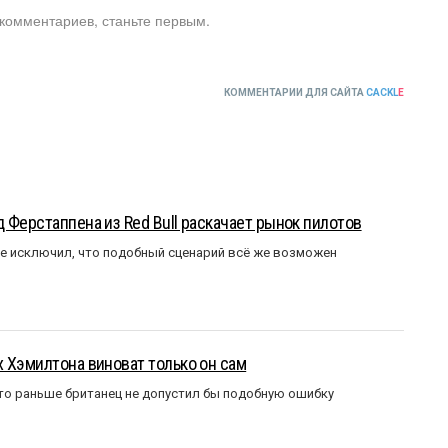
 комментариев, станьте первым.
КОММЕНТАРИИ ДЛЯ САЙТА
CACKL
E
 Ферстаппена из Red Bull раскачает рынок пилотов
е исключил, что подобный сценарий всё же возможен
 Хэмилтона виноват только он сам
то раньше британец не допустил бы подобную ошибку