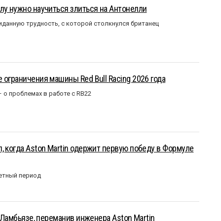
лу нужно научиться злиться на Антонелли
данную трудность, с которой столкнулся британец
 ограничения машины Red Bull Racing 2026 года
– о проблемах в работе с RB22
, когда Aston Martin одержит первую победу в Формуле
етный период
у Ламбьязе, переманив инженера Aston Martin