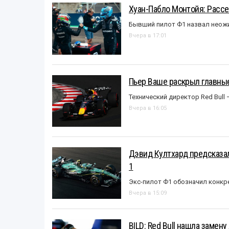
Хуан-Пабло Монтойя: Рассе
Бывший пилот Ф1 назвал неожи
Вчера в 17:01
Пьер Ваше раскрыл главные
Технический директор Red Bull 
Вчера в 16:05
Дэвид Култхард предсказал
1
Экс-пилот Ф1 обозначил конкр
Вчера в 15:09
BILD: Red Bull нашла замен