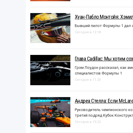
Хуан-Пабло Монтойя: Хэмилт
Бывший пилот Формулы 1 дал с
Сегодня в 12:18
Глава Cadillac: Мы хотим с
Грэм Лоудон рассказал, как а
специалистов Формулы 1
Сегодня в 11:20
Андреа Стелла: Если McLar
Руководитель чемпионского ко
третий подряд Кубок Конструк
Сегодня в 10:22