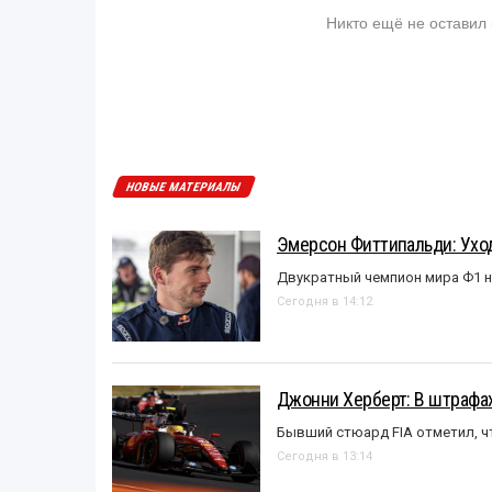
Никто ещё не оставил
НОВЫЕ МАТЕРИАЛЫ
Эмерсон Фиттипальди: Уход
Двукратный чемпион мира Ф1 н
Сегодня в 14:12
Джонни Херберт: В штрафах
Бывший стюард FIA отметил, ч
Сегодня в 13:14