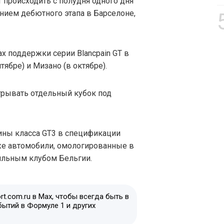
ет происходить с полудня одного дня
нием дебютного этапа в Барселоне,
ах поддержки серии Blancpain GT в
тябре) и Мизано (в октябре).
грывать отдельный кубок под
шины класса GT3 в спецификации
же автомобили, омологированные в
ильным клубом Бельгии.
t.com.ru в Max, чтобы всегда быть в
бытий в Формуле 1 и других