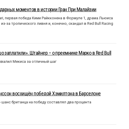
ендарных моментов в истории Гран При Малайзии
ri, первая победа Кими Райкконена в Формуле 1, драма Льюиса
з-за тропического ливня и, конечно, скандал в Red Bull Racing
о заплатили». Штайнер – о преемнике Марко в Red Bull
валил Мекиса за отличный шаг
анссон восхищён победой Хэмилтона в Барселоне
 шанс британца на победу составлял два процента