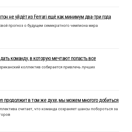
он не уйдёт из Ferrari ещё как минимум два-три года
вой прогноз о будущем семикратного чемпиона мира
оздать команду, в которую мечтают попасть все
мериканский коллектив собирается привлечь лучших
en продолжит в том же духе, мы можем многого добиться
ллектива считает, что команда сохраняет шансы побороться за
торов