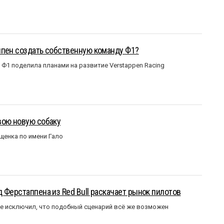
ппен создать собственную команду Ф1?
Ф1 поделила планами на развитие Verstappen Racing
вою новую собаку
щенка по имени Гало
 Ферстаппена из Red Bull раскачает рынок пилотов
е исключил, что подобный сценарий всё же возможен