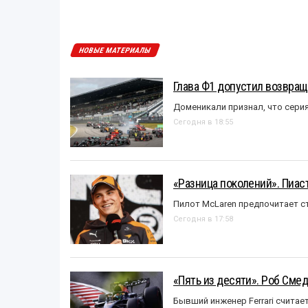
НОВЫЕ МАТЕРИАЛЫ
Глава Ф1 допустил возвращ
Доменикали признал, что сери
Сегодня в 18:55
«Разница поколений». Пиас
Пилот McLaren предпочитает ст
Сегодня в 17:58
«Пять из десяти». Роб Смед
Бывший инженер Ferrari считае