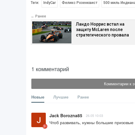
Теги:
IndyCar
Феликс Розенквист
500 миль Индиан
← Ранее
Ландо Норрис встал на
защиту McLaren после
стратегического провала
1 комментарий
Комментарии к э
Новые
Лучшие
Ранее
Jack Borozna85
26.05 10:03
Чтоб развивать, нужны большие призовые