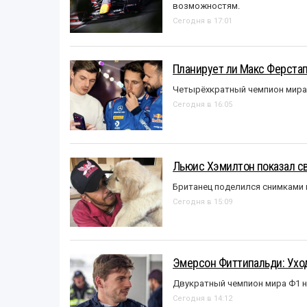
возможностям.
Сегодня в 17:01
Планирует ли Макс Ферста
Четырёхкратный чемпион мира 
Сегодня в 16:05
Льюис Хэмилтон показал с
Британец поделился снимками 
Сегодня в 15:09
Эмерсон Фиттипальди: Уход
Двукратный чемпион мира Ф1 н
Сегодня в 14:12