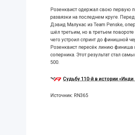
Розенквист одержал свою первую по
развязки на последнем круге. Пере
Дэвид Малукас из Team Penske, опе
шёл третьим, но в третьем повороте
чего устроил спринт до финишной че
Розенквист пересёк линию финиша в
соперника. Этот результат стал сам
500.
Судьбу 110-й в истории «Инд
Источник: RN365