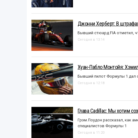
Джонни Херберт: В штрафах
Бывший стюард FIA отметил, ч
Сегодня в 13:14
Хуан-Пабло Монтойя: Хэмилт
Бывший пилот Формулы 1 дал с
Сегодня в 12:18
Глава Cadillac: Мы хотим с
Грэм Лоудон рассказал, как а
специалистов Формулы 1
Сегодня в 11:20