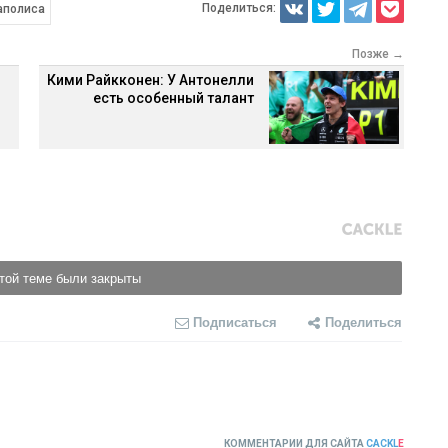
Поделиться:
аполиса
Позже →
Кими Райкконен: У Антонелли
есть особенный талант
той теме были закрыты
Подписаться
Поделиться
КОММЕНТАРИИ ДЛЯ САЙТА
CACKL
E