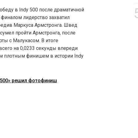
беду в Indy 500 после драматичной
д финалом лидерство захватил
редив Маркуса Армстронга. Швед
 сумел пройти Армстронга, после
рты с Малукасом. В итоге
сего на 0,0233 секунды впереди
ым плотным финишем в истории Indy
и 500» решил фотофиниш