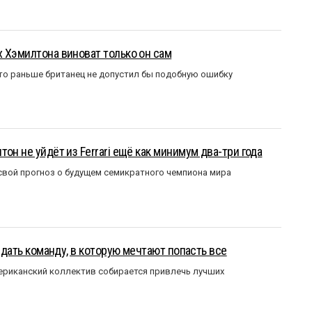
 Хэмилтона виноват только он сам
то раньше британец не допустил бы подобную ошибку
он не уйдёт из Ferrari ещё как минимум два-три года
вой прогноз о будущем семикратного чемпиона мира
оздать команду, в которую мечтают попасть все
мериканский коллектив собирается привлечь лучших