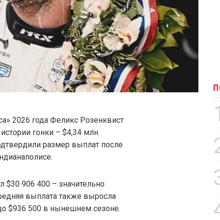
П
а» 2026 года Феликс Розенквист
истории гонки – $4,34 млн.
одтвердили размер выплат после
ндианаполисе.
 $30 906 400 – значительно
редняя выплата также выросла
 до $936 500 в нынешнем сезоне.