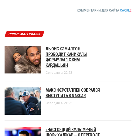
КОММЕНТАРИИ ДЛЯ САЙТА
CACKL
E
НОВЫЕ МАТЕРИАЛЫ
ЛЬЮИС ХЭМИЛТОН
ПРОВОДИТ КАНИКУЛЫ
ФОРМУЛЫ 1 С КИМ
КАРДАШЬЯН
Сегодня в 22:23
МАКС ФЕРСТАППЕН СОБРАЛСЯ
ВЫСТУПИТЬ В NASCAR
Сегодня в 21:22
«НАСТОЯЩИЙ КУЛЬТУРНЫЙ
ШОК»: ХАДЖАР — О ПЕРЕХОДЕ