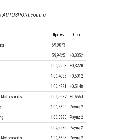
я
AUTOSPORT.com.ru
Время
Отст.
ing
59,9073
59,9425
+0,0352
1.00,2293
+0,3220
1.00,4085
+0,5012
1.00,4221
+0,5148
 Motorsports
1.01,5637
+1,6564
g
1.00,5693
Раунд 2
ng
1.00,5885
Раунд 2
1.00,6532
Раунд 2
 Motorsports
1.00,6635
Раунд 2