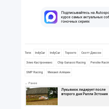
Подписывайтесь на Autospor
курсе самых актуальных со
гоночных сериях
Теги:
IndyCar
IndyCar
Торонто
Скотт Диксон
Элио Кастроневес
Chip Ganassi Racing
Penske Raci
SMP Racing
Михаил Алёшин
← Ранее
Лукьянюк лидирует после
второго дня Ралли Эстония