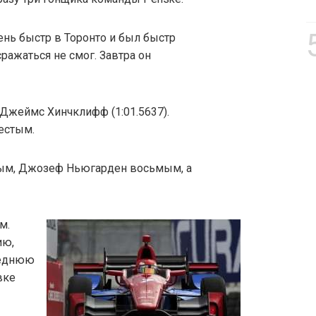
ень быстр в Торонто и был быстр
сражаться не смог. Завтра он
Джеймс Хинчклифф (1:01.5637).
естым.
мым, Джозеф Ньюгарден восьмым, а
м.
ию,
реднюю
вке