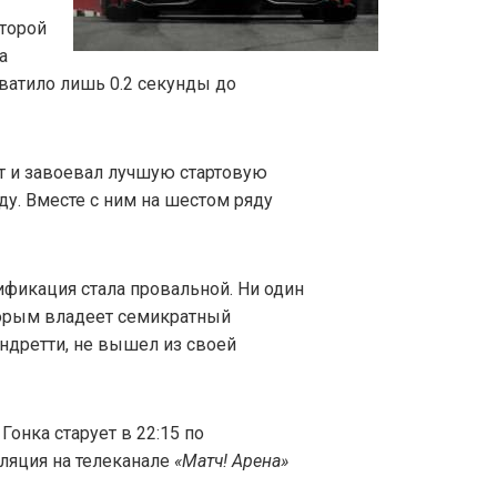
второй
а
хватило лишь 0.2 секунды до
ат и завоевал лучшую стартовую
у. Вместе с ним на шестом ряду
лификация стала провальной. Ни один
торым владеет семикратный
ндретти, не вышел из своей
онка старует в 22:15 по
ляция на телеканале
«Матч! Арена»