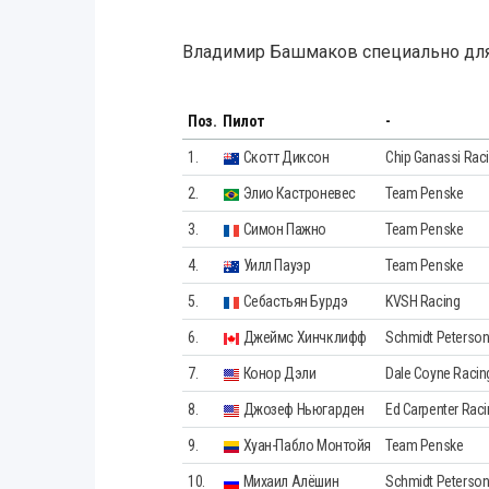
Владимир Башмаков специально дл
Поз.
Пилот
-
1.
Скотт Диксон
Chip Ganassi Rac
2.
Элио Кастроневеc
Team Penske
3.
Симон Пажно
Team Penske
4.
Уилл Пауэр
Team Penske
5.
Себастьян Бурдэ
KVSH Racing
6.
Джеймс Хинчклифф
Schmidt Peterson
7.
Конор Дэли
Dale Coyne Racin
8.
Джозеф Ньюгарден
Ed Carpenter Raci
9.
Хуан-Пабло Монтойя
Team Penske
10.
Михаил Алёшин
Schmidt Peterson