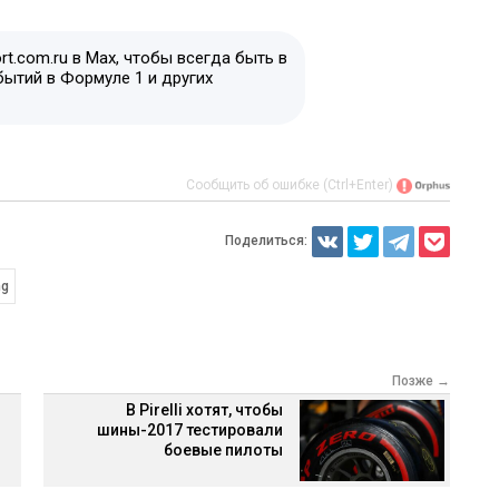
t.com.ru в Max, чтобы всегда быть в
бытий в Формуле 1 и других
Сообщить об ошибке (Ctrl+Enter)
Поделиться:
ng
Позже →
В Pirelli хотят, чтобы
шины-2017 тестировали
боевые пилоты