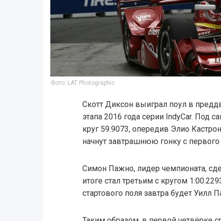
Фото: LAT Photographic
Скотт Диксон выиграл поул в преддв
этапа 2016 года серии IndyCar. Под 
круг 59.9073, опередив Элио Кастро
начнут завтрашнюю гонку с первого 
Симон Пажно, лидер чемпионата, сде
итоге стал третьим с кругом 1:00.229
стартового поля завтра будет Уилл Па
Таким образом, в первой четвёрке с