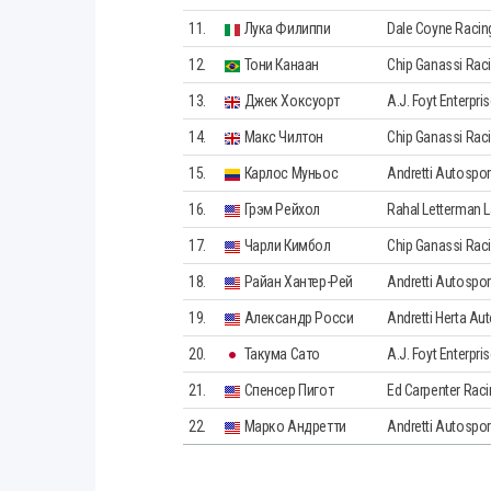
11.
Лука Филиппи
Dale Coyne Racin
12.
Тони Канаан
Chip Ganassi Rac
13.
Джек Хоксуорт
A.J. Foyt Enterpri
14.
Макс Чилтон
Chip Ganassi Rac
15.
Карлос Муньос
Andretti Autospor
16.
Грэм Рейхол
Rahal Letterman 
17.
Чарли Кимбол
Chip Ganassi Rac
18.
Райан Хантер-Рей
Andretti Autospor
19.
Александр Росси
Andretti Herta Au
20.
Такума Сато
A.J. Foyt Enterpri
21.
Спенсер Пигот
Ed Carpenter Raci
22.
Марко Андретти
Andretti Autospor