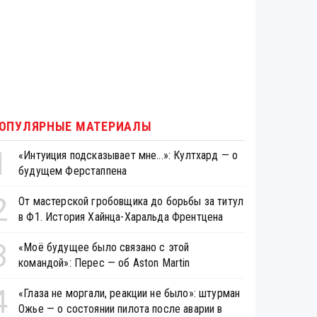
ОПУЛЯРНЫЕ МАТЕРИАЛЫ
1
«Интуиция подсказывает мне...»: Култхард — о
будущем Ферстаппена
2
От мастерской гробовщика до борьбы за титул
в Ф1. История Хайнца-Харальда Френтцена
3
«Моё будущее было связано с этой
командой»: Перес — об Aston Martin
4
«Глаза не моргали, реакции не было»: штурман
Ожье — о состоянии пилота после аварии в