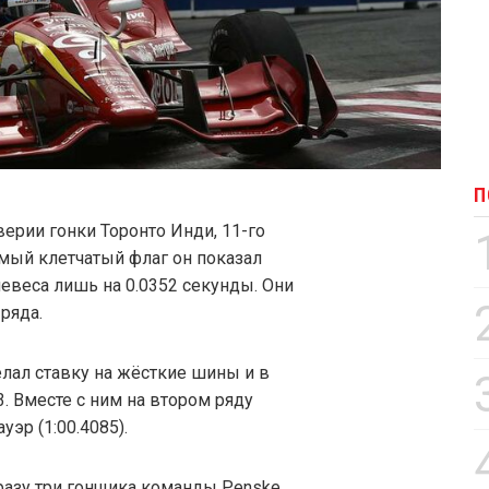
П
ерии гонки Торонто Инди, 11-го
самый клетчатый флаг он показал
невеса лишь на 0.0352 секунды. Они
ряда.
лал ставку на жёсткие шины и в
3. Вместе с ним на втором ряду
уэр (1:00.4085).
разу три гонщика команды Penske.