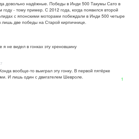
а довольно надёжные. Победы в Инди 500 Такумы Сато в 
 году - тому пример. С 2012 года, когда появился второй 
олидах с японскими моторами побеждали в Инди 500 четыре 
в лишь две победы на Старой кирпичнице.
 я не видел в гонках эту хреновшину
47
онда вообще-то выиграл эту гонку. В первой пятёрке 
ми. И лишь один с двигателем Шевроле.
1