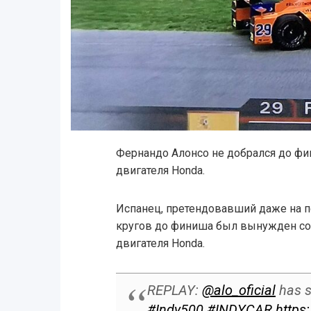
Фернандо Алонсо не добрался до фин
двигателя Honda.
Испанец, претендовавший даже на по
кругов до финиша был вынужден сой
двигателя Honda.
REPLAY:
@alo_oficial
has s
#Indy500
#INDYCAR
https: