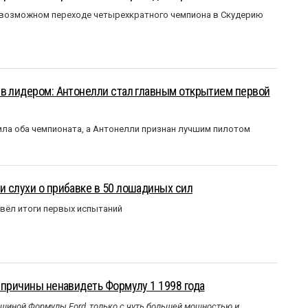
 возможном переходе четырехкратного чемпиона в Скудерию
ыв лидером: Антонелли стал главным открытием первой
ла оба чемпионата, а Антонелли признан лучшим пилотом
 слухи о прибавке в 50 лошадиных сил
вёл итоги первых испытаний
 причины ненавидеть Формулу 1 1998 года
ашиной Формулы Ford, только с чуть большей мощностью и