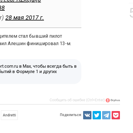
38
r)
28 мая 2017 г.
едителем стал бывший пилот
хаил Алешин финишировал 13-м.
t.com.ru в Max, чтобы всегда быть в
бытий в Формуле 1 и других
Сообщить об ошибке (Ctrl+Enter)
Поделиться:
Andretti