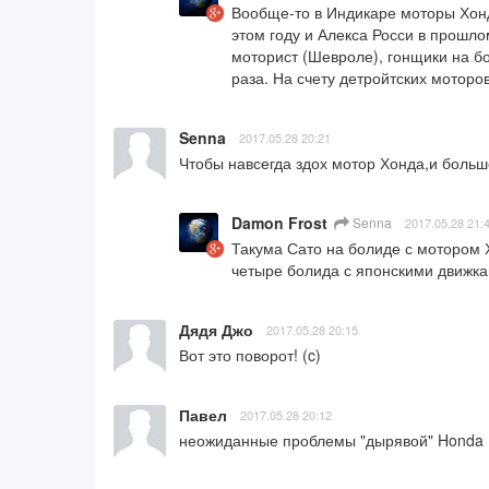
Вообще-то в Индикаре моторы Хонд
этом году и Алекса Росси в прошлом
моторист (Шевроле), гонщики на б
раза. На счету детройтских моторо
Senna
2017.05.28 20:21
Чтобы навсегда здох мотор Хонда,и больше
Damon Frost
Senna
2017.05.28 21:
Такума Сато на болиде с мотором Х
четыре болида с японскими движка
Дядя Джо
2017.05.28 20:15
Вот это поворот! (c)
Павел
2017.05.28 20:12
неожиданные проблемы "дырявой" Honda