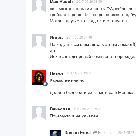
Max Rauch
2017.05.29 06:59
хех, мотор сгорел именно у ФА, забавная 
тройная корона хD Теперь не известно, буд
Маков,  другие-то вряд ли его отпустят
Игорь
2017.05.29 04:46
По ходу пьессы, испашка моторы ломает!))
итп. 

Или в этот дворовый чемпионат переходи.
Павел
2017.05.28 23:29
Карма, не иначе.

Должен был сойти из-за мотора в Монако,
Вячеслав
2017.05.28 21:50
Почему-то я не удивлён...
Damon Frost
Вячеслав
2017.05.28 