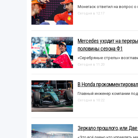
Монегаск ответил на вопрос о
Сегодня в 12:17
Mercedes уходит на перер
половины сезона Ф1
«Серебряные стрелы» возглави
Сегодня в 11:20
В Honda прокомментировали
Главный инженер компании под
Сегодня в 10:22
Зеркало прошлого, или Две
«Это всё равно что управлять м