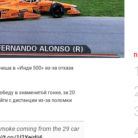
П
иша в «Инди 500» из-за отказа
беду в знаменитой гонке, за 20
ти с дистанции из-за поломки
moke coming from the 29 car
//t.co/1I2Xejdij6