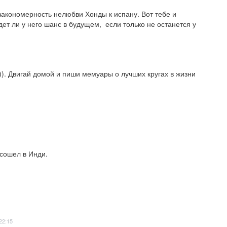
закономерность нелюбви Хонды к испану. Вот тебе и 
ет ли у него шанс в будущем,  если только не останется у 
). Двигай домой и пиши мемуары о лучших кругах в жизни 
 сошел в Инди.
22:15