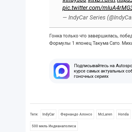
pic.twitter.com/mIuA4rMG
— IndyCar Series (@IndyCa
Гонка только что завершилась, поб
Формулы 1 японец Такума Сато. Ми
Подписывайтесь на Autospor
курсе самых актуальных со
гоночных сериях
Теги:
IndyCar
Фернандо Алонсо
McLaren
Honda
500 миль Индианаполиса