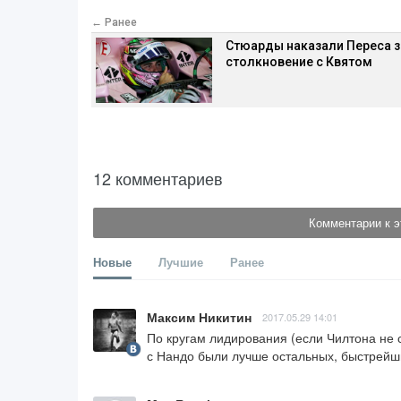
← Ранее
Стюарды наказали Переса з
столкновение с Квятом
12 комментариев
Комментарии к э
Новые
Лучшие
Ранее
Максим Никитин
2017.05.29 14:01
По кругам лидирования (если Чилтона не сч
с Нандо были лучше остальных, быстрейш