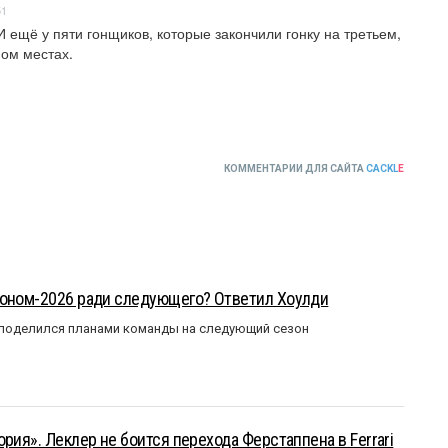
51
 ещё у пяти гонщиков, которые закончили гонку на третьем, 
мом местах.
КОММЕНТАРИИ ДЛЯ САЙТА
CACKL
E
зоном-2026 ради следующего? Ответил Хоулди
 поделился планами команды на следующий сезон
рия». Леклер не боится перехода Ферстаппена в Ferrari