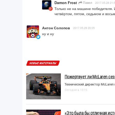
Damon Frost
Павел
2017.05.28 21:
Только не на машине победителя. И
четвёртом, пятом, седьмом и вось
Антон Солопов
2017.05.28 20:05
ну и ну
НОВЫЕ МАТЕРИАЛЫ
Пожертвует ли McLaren се
Технический директор McLaren
Сегодня в 13:15
«Это была бы отличная исто