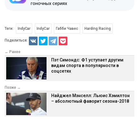
гоночных сериях
Теги:
IndyCar
IndyCar
Габби Чавес
Harding Racing
Поделиться:
← Ранее
Пэт Симондс: Ф1 уступает другим
видам спорта в популярности в
соцсетях
Позже →
Найджел Мэнселл: Льюис Хэмилтон
– абсолютный фаворит сезона-2018