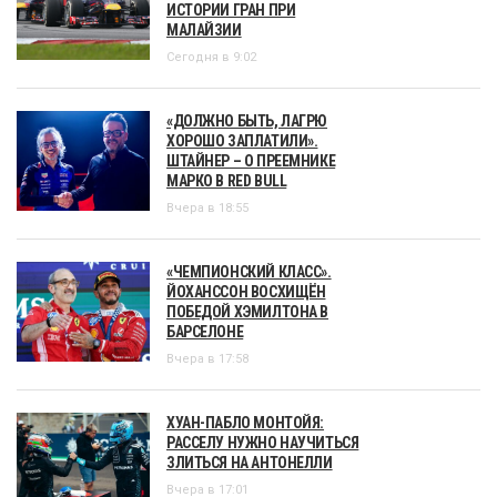
ИСТОРИИ ГРАН ПРИ
МАЛАЙЗИИ
Сегодня в 9:02
«ДОЛЖНО БЫТЬ, ЛАГРЮ
ХОРОШО ЗАПЛАТИЛИ».
ШТАЙНЕР – О ПРЕЕМНИКЕ
МАРКО В RED BULL
Вчера в 18:55
«ЧЕМПИОНСКИЙ КЛАСС».
ЙОХАНССОН ВОСХИЩЁН
ПОБЕДОЙ ХЭМИЛТОНА В
БАРСЕЛОНЕ
Вчера в 17:58
ХУАН-ПАБЛО МОНТОЙЯ:
РАССЕЛУ НУЖНО НАУЧИТЬСЯ
ЗЛИТЬСЯ НА АНТОНЕЛЛИ
Вчера в 17:01