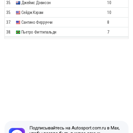
35.
Джеймс Дэвисон
10
35.
Сейдж Кэрам
10
37.
Сантино Ферруччи
8
38.
Пьетро Фиттипальди
7
Подписывайтесь на Autosport.com.ru в Max,