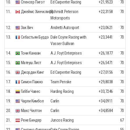
10.
Спенсер Пигот
Ed Carpenter Racing
+21,9523
70
11.
Джеймс Хинчклифф
Schmidt Peterson
+22,3158
70
Motorsports
12.
Зак Вич
Andretti Autosport
+23,0621
70
13.
Себастьян Бурдэ
Dale Coyne Racing with
+23,3441
70
Vasser-Sullivan
14.
Тони Канаан
A.J. Foyt Enterprises
+26,1877
70
15.
Матеуш Лист
A.J. Foyt Enterprises
+26,5471
70
16.
Джордан Кинг
Ed Carpenter Racing
+27,0156
70
17.
Симон Пажно
Team Penske
+29,8038
70
18.
Габби Чавес
Harding Racing
+33,7246
70
19.
Чарли Кимбол
Carlin
+34,0911
70
20.
Макс Чилтон
Carlin
+34,8584
70
21.
Рене Биндер
Juncos Racing
67
22.
Сантино Ферруччи
Dale Coyne Racing
55