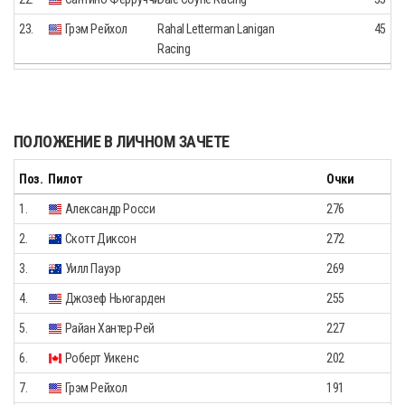
23.
Грэм Рейхол
Rahal Letterman Lanigan
45
Racing
ПОЛОЖЕНИЕ В ЛИЧНОМ ЗАЧЕТЕ
Поз.
Пилот
Очки
1.
Александр Росси
276
2.
Скотт Диксон
272
3.
Уилл Пауэр
269
4.
Джозеф Ньюгарден
255
5.
Райан Хантер-Рей
227
6.
Роберт Уикенс
202
7.
Грэм Рейхол
191