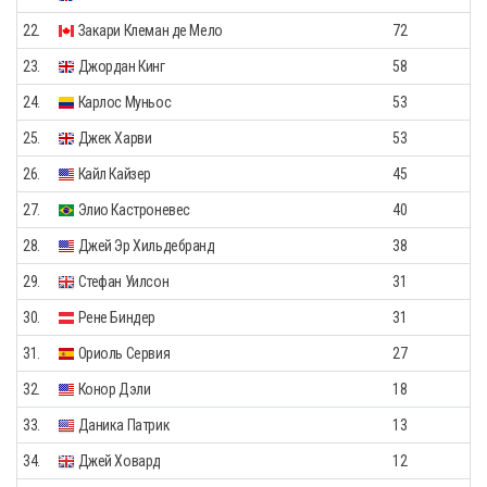
22.
Закари Клеман де Мело
72
23.
Джордан Кинг
58
24.
Карлос Муньос
53
25.
Джек Харви
53
26.
Кайл Кайзер
45
27.
Элио Кастроневеc
40
28.
Джей Эр Хильдебранд
38
29.
Стефан Уилсон
31
30.
Рене Биндер
31
31.
Ориоль Сервия
27
32.
Конор Дэли
18
33.
Даника Патрик
13
34.
Джей Ховард
12