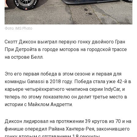
Фото: IMS Photo
Скотт Диксон выиграл первую гонку двойного Гран
При Детройта в городе моторов на городской трассе
на острове Белл.
Это его первая победа в этом сезоне и первая для
команды Ganassi в 2018 году. Победа стала уже 42-й в
карьере четырёхкратного чемпиона серии IndyCar, и
теперь по этому показателю он делит третье место в
истории с Майклом Андретти.
Диксон лидировал на протяжении 39 кругов из 70 и на
финише опередил Райана Хантера-Рея, закончившего
гонку вторым с отставанием 1,8 секунды.