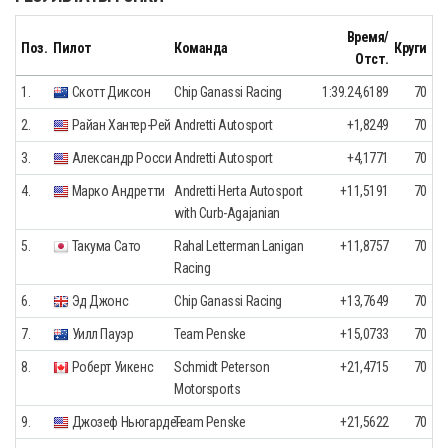
Время/
Поз.
Пилот
Команда
Круги
Отст.
1.
Скотт Диксон
Chip Ganassi Racing
1:39.24,6189
70
2.
Райан Хантер-Рей
Andretti Autosport
+1,8249
70
3.
Александр Росси
Andretti Autosport
+4,1771
70
4.
Марко Андретти
Andretti Herta Autosport
+11,5191
70
with Curb-Agajanian
5.
Такума Сато
Rahal Letterman Lanigan
+11,8757
70
Racing
6.
Эд Джонс
Chip Ganassi Racing
+13,7649
70
7.
Уилл Пауэр
Team Penske
+15,0733
70
8.
Роберт Уикенс
Schmidt Peterson
+21,4715
70
Motorsports
9.
Джозеф Ньюгарден
Team Penske
+21,5622
70