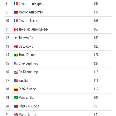
8.
Себастьян Бурдэ
185
9.
Марко Андретти
175
10.
Симон Пажно
168
11.
Джеймс Хинчклифф
163
12.
Такума Сато
130
13.
Эд Джонс
125
14.
Тони Канаан
122
15.
Спенсер Пигот
121
16.
Эд Карпентер
118
17.
Зак Вич
116
18.
Габби Чавес
112
19.
Матеуш Лист
109
20.
Чарли Кимбол
95
21.
Макс Чилтон
84