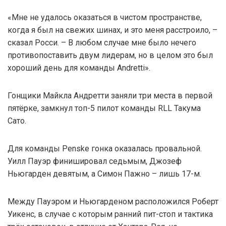
«Мне не удалось оказаться в чистом пространстве,
когда я был на свежих шинах, и это меня расстроило, –
сказал Росси. – В любом случае мне было нечего
противопоставить двум лидерам, но в целом это был
хороший день для команды Andretti».
Гонщики Майкла Андретти заняли три места в первой
пятёрке, замкнул топ-5 пилот команды RLL Такума
Сато.
Для команды Penske гонка оказалась провальной.
Уилл Пауэр финишировал седьмым, Джозеф
Ньюгарден девятым, а Симон Пажно – лишь 17-м.
Между Пауэром и Ньюгарденом расположился Роберт
Уикенс, в случае с которым ранний пит-стоп и тактика