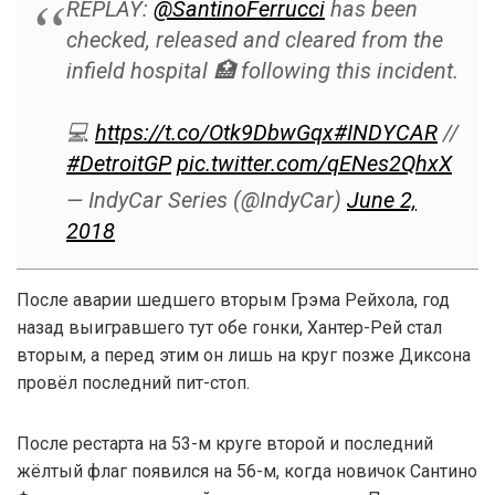
REPLAY:
@SantinoFerrucci
has been
checked, released and cleared from the
infield hospital 🏥 following this incident.
💻
https://t.co/Otk9DbwGqx
#INDYCAR
//
#DetroitGP
pic.twitter.com/qENes2QhxX
— IndyCar Series (@IndyCar)
June 2,
2018
После аварии шедшего вторым Грэма Рейхола, год
назад выигравшего тут обе гонки, Хантер-Рей стал
вторым, а перед этим он лишь на круг позже Диксона
провёл последний пит-стоп.
После рестарта на 53-м круге второй и последний
жёлтый флаг появился на 56-м, когда новичок Сантино