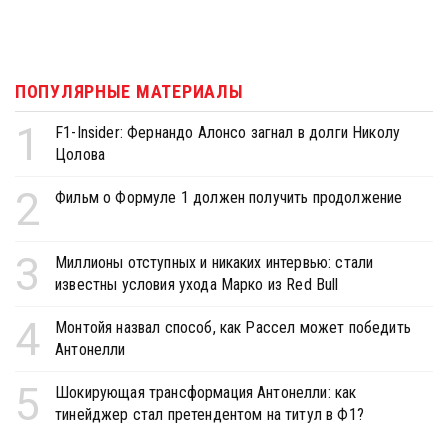
ПОПУЛЯРНЫЕ МАТЕРИАЛЫ
1
F1-Insider: Фернандо Алонсо загнал в долги Николу
Цолова
2
Фильм о Формуле 1 должен получить продолжение
3
Миллионы отступных и никаких интервью: стали
известны условия ухода Марко из Red Bull
4
Монтойя назвал способ, как Рассел может победить
Антонелли
5
Шокирующая трансформация Антонелли: как
тинейджер стал претендентом на титул в Ф1?