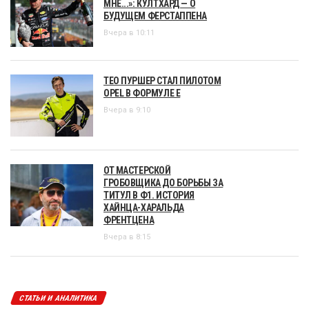
МНЕ...»: КУЛТХАРД — О
БУДУЩЕМ ФЕРСТАППЕНА
Вчера в 10:11
ТЕО ПУРШЕР СТАЛ ПИЛОТОМ
OPEL В ФОРМУЛЕ Е
Вчера в 9:10
ОТ МАСТЕРСКОЙ
ГРОБОВЩИКА ДО БОРЬБЫ ЗА
ТИТУЛ В Ф1. ИСТОРИЯ
ХАЙНЦА-ХАРАЛЬДА
ФРЕНТЦЕНА
Вчера в 8:15
СТАТЬИ И АНАЛИТИКА