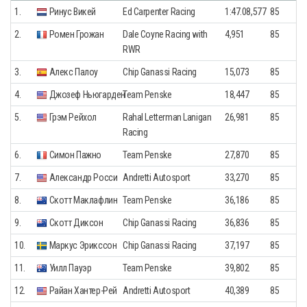
1.
Ринус Викей
Ed Carpenter Racing
1:47.08,577
85
2.
Ромен Грожан
Dale Coyne Racing with
4,951
85
RWR
3.
Алекс Палоу
Chip Ganassi Racing
15,073
85
4.
Джозеф Ньюгарден
Team Penske
18,447
85
5.
Грэм Рейхол
Rahal Letterman Lanigan
26,981
85
Racing
6.
Симон Пажно
Team Penske
27,870
85
7.
Александр Росси
Andretti Autosport
33,270
85
8.
Скотт Маклафлин
Team Penske
36,186
85
9.
Скотт Диксон
Chip Ganassi Racing
36,836
85
10.
Маркус Эрикссон
Chip Ganassi Racing
37,197
85
11.
Уилл Пауэр
Team Penske
39,802
85
12.
Райан Хантер-Рей
Andretti Autosport
40,389
85