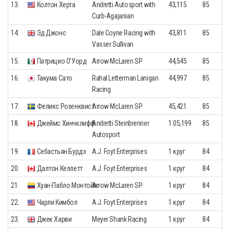
13.
Колтон Херта
Andretti Autosport with
43,115
85
Curb-Agajanian
14.
Эд Джонс
Dale Coyne Racing with
43,811
85
Vasser Sullivan
15.
Патрицио О’Уорд
Arrow McLaren SP
44,545
85
16.
Такума Сато
Rahal Letterman Lanigan
44,997
85
Racing
17.
Феликс Розенквист
Arrow McLaren SP
45,421
85
18.
Джеймс Хинчклифф
Andretti Steinbrenner
1.05,199
85
Autosport
19.
Себастьян Бурдэ
A.J. Foyt Enterprises
1 круг
84
20.
Далтон Келлетт
A.J. Foyt Enterprises
1 круг
84
21.
Хуан-Пабло Монтойя
Arrow McLaren SP
1 круг
84
22.
Чарли Кимбол
A.J. Foyt Enterprises
1 круг
84
23.
Джек Харви
Meyer Shank Racing
1 круг
84