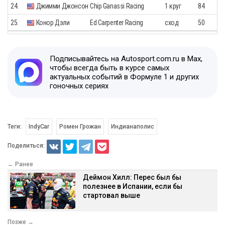
24.
Джимми Джонсон
Chip Ganassi Racing
1 круг
84
25.
Конор Дэли
Ed Carpenter Racing
сход
50
Подписывайтесь на Autosport.com.ru в Max,
чтобы всегда быть в курсе самых
актуальных событий в Формуле 1 и других
гоночных сериях
Теги:
IndyCar
Ромен Грожан
Индианаполис
Поделиться:
← Ранее
Деймон Хилл: Перес был бы
полезнее в Испании, если бы
стартовал выше
Позже →