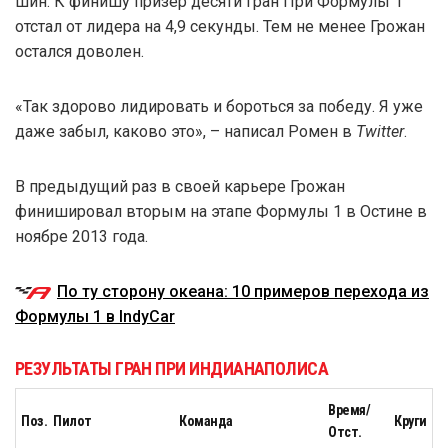
шин. К финишу призер десяти Гран При Формулы 1
отстал от лидера на 4,9 секунды. Тем не менее Грожан
остался доволен.
«Так здорово лидировать и бороться за победу. Я уже
даже забыл, каково это», – написал Ромен в
Twitter
.
В предыдущий раз в своей карьере Грожан
финишировал вторым на этапе Формулы 1 в Остине в
ноябре 2013 года.
По ту сторону океана: 10 примеров перехода из
Формулы 1 в IndyCar
РЕЗУЛЬТАТЫ ГРАН ПРИ ИНДИАНАПОЛИСА
Время/
Поз.
Пилот
Команда
Круги
Отст.