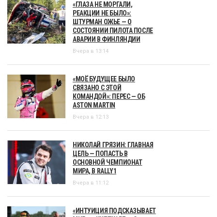
«ГЛАЗА НЕ МОРГАЛИ,
РЕАКЦИИ НЕ БЫЛО»:
ШТУРМАН ОЖЬЕ — О
СОСТОЯНИИ ПИЛОТА ПОСЛЕ
АВАРИИ В ФИНЛЯНДИИ
Вчера в 13:14
«МОЁ БУДУЩЕЕ БЫЛО
СВЯЗАНО С ЭТОЙ
КОМАНДОЙ»: ПЕРЕС — ОБ
ASTON MARTIN
Вчера в 12:13
НИКОЛАЙ ГРЯЗИН: ГЛАВНАЯ
ЦЕЛЬ — ПОПАСТЬ В
ОСНОВНОЙ ЧЕМПИОНАТ
МИРА, В RALLY1
Вчера в 11:12
«ИНТУИЦИЯ ПОДСКАЗЫВАЕТ