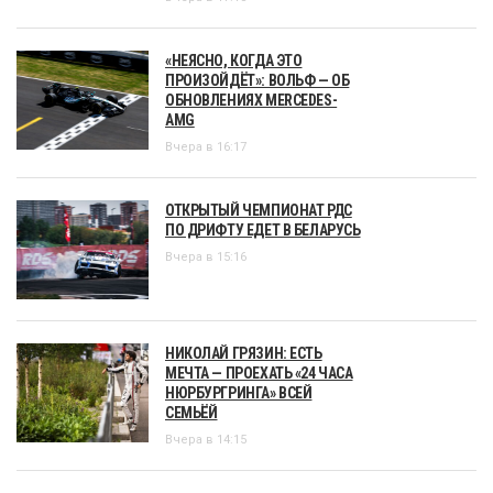
«НЕЯСНО, КОГДА ЭТО
ПРОИЗОЙДЁТ»: ВОЛЬФ — ОБ
ОБНОВЛЕНИЯХ MERCEDES-
AMG
Вчера в 16:17
ОТКРЫТЫЙ ЧЕМПИОНАТ РДС
ПО ДРИФТУ ЕДЕТ В БЕЛАРУСЬ
Вчера в 15:16
НИКОЛАЙ ГРЯЗИН: ЕСТЬ
МЕЧТА — ПРОЕХАТЬ «24 ЧАСА
НЮРБУРГРИНГА» ВСЕЙ
СЕМЬЁЙ
Вчера в 14:15