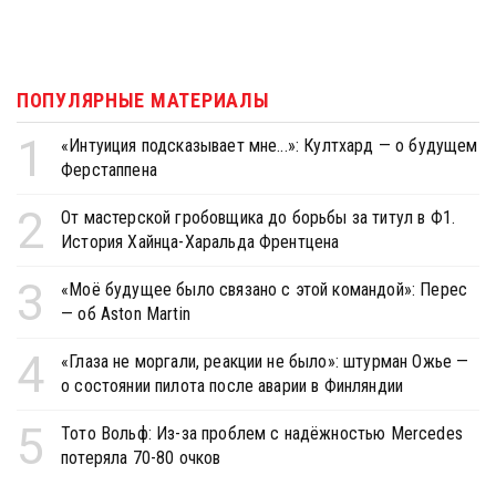
ПОПУЛЯРНЫЕ МАТЕРИАЛЫ
1
«Интуиция подсказывает мне...»: Култхард — о будущем
Ферстаппена
2
От мастерской гробовщика до борьбы за титул в Ф1.
История Хайнца-Харальда Френтцена
3
«Моё будущее было связано с этой командой»: Перес
— об Aston Martin
4
«Глаза не моргали, реакции не было»: штурман Ожье —
о состоянии пилота после аварии в Финляндии
5
Тото Вольф: Из-за проблем с надёжностью Mercedes
потеряла 70-80 очков