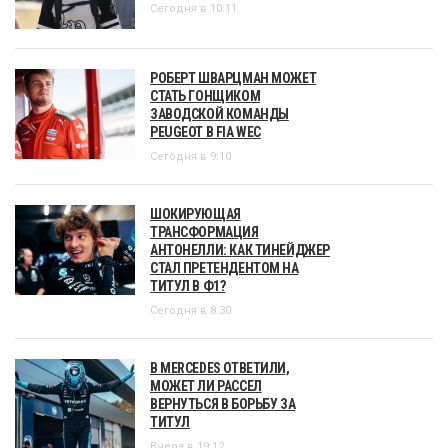
Сегодня в 10:11
РОБЕРТ ШВАРЦМАН МОЖЕТ
СТАТЬ ГОНЩИКОМ
ЗАВОДСКОЙ КОМАНДЫ
PEUGEOT В FIA WEC
Сегодня в 9:10
ШОКИРУЮЩАЯ
ТРАНСФОРМАЦИЯ
АНТОНЕЛЛИ: КАК ТИНЕЙДЖЕР
СТАЛ ПРЕТЕНДЕНТОМ НА
ТИТУЛ В Ф1?
Сегодня в 8:30
В MERCEDES ОТВЕТИЛИ,
МОЖЕТ ЛИ РАССЕЛ
ВЕРНУТЬСЯ В БОРЬБУ ЗА
ТИТУЛ
Вчера в 19:12