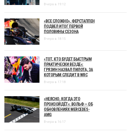
Вчера в 19:12
«ВСЕ СЛОЖНО». ФЕРСТАППЕН
ПОДВЕЛ ИТОГ ПЕРВОЙ
ПОЛОВИНЫ СЕЗОНА
Вчера в 18:15
«ТОТ, КТО БУДЕТ БЫСТРЫМ
ПРАКТИЧЕСКИ ВЕЗДЕ»:
ГРЯЗИН НАЗВАЛ ПИЛОТА, ЗА
КОТОРЫМ СЛЕДИТ В WRC
Вчера в 17:18
«НЕЯСНО, КОГДА ЭТО
ПРОИЗОЙДЁТ»: ВОЛЬФ — ОБ
ОБНОВЛЕНИЯХ MERCEDES-
AMG
Вчера в 16:17