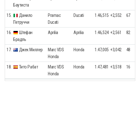
Баутиста
15.
Данило
Pramac
Ducati
1.46,515
+2,552
67
Петруччи
Ducati
16.
Штефан
Aprilia
Aprilia
1.46,524
+2,561
82
Брадль
17.
Джек Миллер
Marc VDS
Honda
1.47,005
+3,042
48
Honda
18.
Тито Рабат
Marc VDS
Honda
1.47,481
+3,518
16
Honda