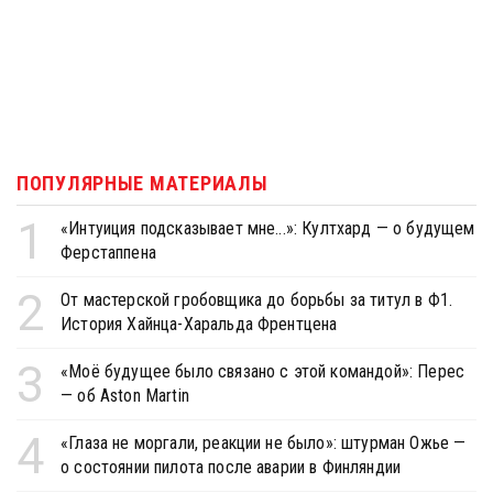
ПОПУЛЯРНЫЕ МАТЕРИАЛЫ
1
«Интуиция подсказывает мне...»: Култхард — о будущем
Ферстаппена
2
От мастерской гробовщика до борьбы за титул в Ф1.
История Хайнца-Харальда Френтцена
3
«Моё будущее было связано с этой командой»: Перес
— об Aston Martin
4
«Глаза не моргали, реакции не было»: штурман Ожье —
о состоянии пилота после аварии в Финляндии