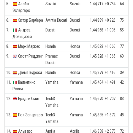
5.
Алейш
Suzuki
Suzuki
1.44,717
+0,754
64
Эспаргаро
6.
Эктор Барбера
Avintia Ducati
Ducati
1.44,889
+0,926
75
7.
Андреа
Ducati
Ducati
1.44,968
+1,005
55
Довициозо
8.
Марк Маркес
Honda
Honda
1.45,029
+1,066
77
9.
Скотт Реддинг
Pramac
Ducati
1.45,328
+1,365
60
Ducati
10.
Дани Педроса
Honda
Honda
1.45,379
+1,416
39
11.
Валентино
Yamaha
Yamaha
1.45,454
+1,491
42
Росси
12.
Брэдли Смит
Tech3
Yamaha
1.45,670
+1,707
83
Yamaha
13.
Пол Эспаргаро
Tech3
Yamaha
1.45,835
+1,872
48
Yamaha
14.
Альваро
Aprilia
Aprilia
1.46,338
+2,375
72