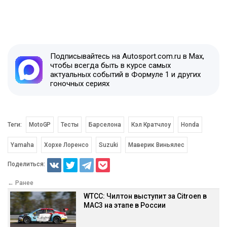
Подписывайтесь на Autosport.com.ru в Max,
чтобы всегда быть в курсе самых
актуальных событий в Формуле 1 и других
гоночных сериях
Теги:
MotoGP
Тесты
Барселона
Кэл Кратчлоу
Honda
Yamaha
Хорхе Лоренсо
Suzuki
Маверик Виньялес
Поделиться:
← Ранее
WTCC: Чилтон выступит за Citroen в
MAC3 на этапе в России