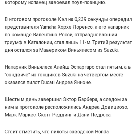
которому испанец завоевал поул-позицию.
В итоговом протоколе Кэл на 0,239 секунды опередил
представителя Yamaha Хорхе Лоренсо, а его напарник
по команде Валентино Росси, отпраздновавший
триумф в Каталонии, стал лишь 11-м. Третий результат
дня остался за Мавериком Виньялесом из Suzuki.
Напарник Виньялеса Алейш Эспаргаро стал пятым, а в
"сэндвиче" из гонщиков Suzuki на четвертом месте
оказался пилот Ducati Андреа Янноне.
Шестым день завершил Эктор Барбера, а следом за
ним в протоколе расположились Андреа Довициозо,
Марк Маркес, Скотт Реддинг и Дани Педроса.
Стоит отметить, что пилоты заводской Honda