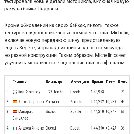
тестировали новые детали мотоцикла, включая новую
раму на байке Педросы.
Кроме обновлений на своих байках, пилоты также
тестировали дополнительные комплекты шин Michelin,
включая новую переднюю шину, представленную
еще в Хересе, и три задних шины одного компаунда,
но разной конструкции. Таким образом, Michelin хочет
улучшить механическое сцепление шин с асфальтом.
Гонщик
Команда
Мотоцикл
Время
Отст.
Круги
1.
Кэл Кратчлоу
LCR Honda
Honda
1.43,963
73
2.
Хорхе Лоренсо
Yamaha
Yamaha
1.44,202
+0,239
49
3.
Маверик
Suzuki
Suzuki
1.44,310
+0,347
65
Виньялес
4.
Андреа Янноне
Ducati
Ducati
1.44,390
+0,427
36