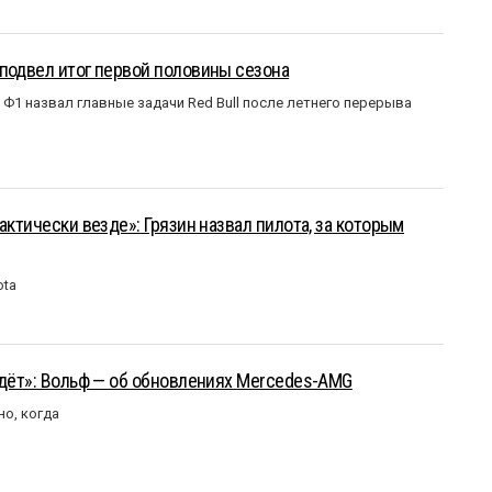
подвел итог первой половины сезона
Ф1 назвал главные задачи Red Bull после летнего перерыва
актически везде»: Грязин назвал пилота, за которым
ota
йдёт»: Вольф — об обновлениях Mercedes-AMG
но, когда