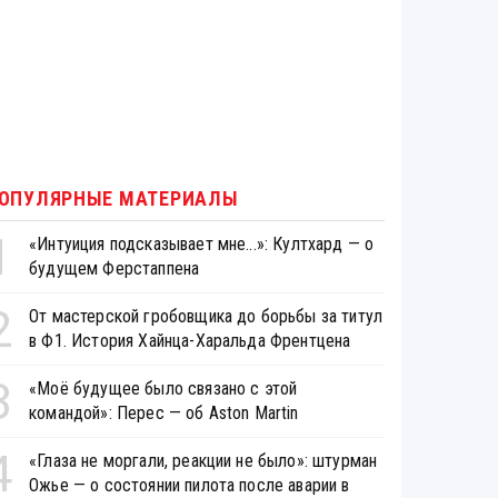
ОПУЛЯРНЫЕ МАТЕРИАЛЫ
1
«Интуиция подсказывает мне...»: Култхард — о
будущем Ферстаппена
2
От мастерской гробовщика до борьбы за титул
в Ф1. История Хайнца-Харальда Френтцена
3
«Моё будущее было связано с этой
командой»: Перес — об Aston Martin
4
«Глаза не моргали, реакции не было»: штурман
Ожье — о состоянии пилота после аварии в