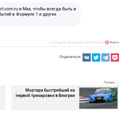
t.com.ru в Max, чтобы всегда быть в
бытий в Формуле 1 и других
Сообщить об ошибке (Ctrl+Enter)
Поделиться:
Позже →
Мортара быстрейший на
первой тренировке в Венгрии