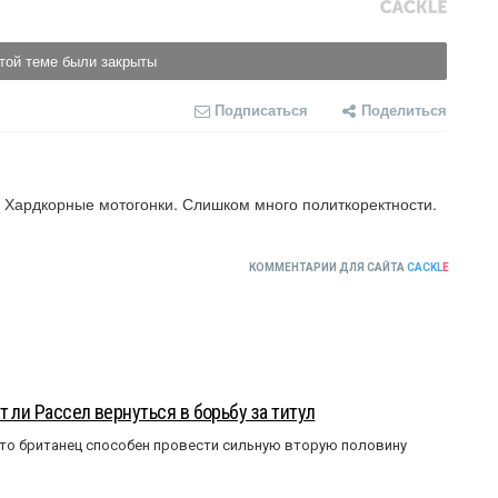
той теме были закрыты
Подписаться
Поделиться
ардкорные мотогонки. Слишком много политкоректности. 
КОММЕНТАРИИ ДЛЯ САЙТА
CACKL
E
 ли Рассел вернуться в борьбу за титул
что британец способен провести сильную вторую половину