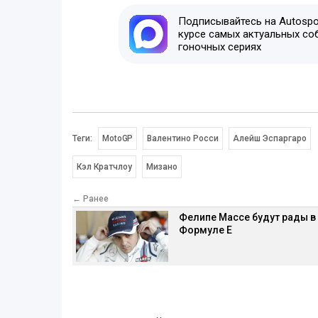
Подписывайтесь на Autospor
курсе самых актуальных со
гоночных сериях
Теги:
MotoGP
Валентино Росси
Алейш Эспаргаро
Кэл Кратчлоу
Мизано
← Ранее
Фелипе Массе будут рады в
Формуле E