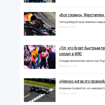
«Все сложно». Ферстаппен 
Четырёхкратный чемпион мира 
Вчера в 18:15
«Тот, кто будет быстрым пр
следит в WRC
Гонщик впечатлён пилотом Toy
Вчера в 17:18
«Неясно, когда это произо
Новинки появятся, но неизвест
Вчера в 16:17