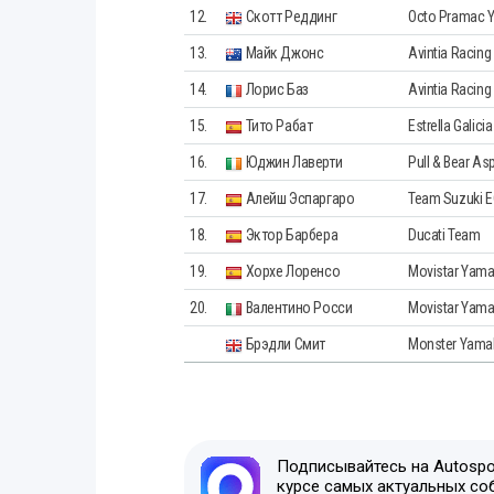
12.
Скотт Реддинг
Octo Pramac Y
13.
Майк Джонс
Avintia Racing
14.
Лорис Баз
Avintia Racing
15.
Тито Рабат
Estrella Galici
16.
Юджин Лаверти
Pull & Bear As
17.
Алейш Эспаргаро
Team Suzuki 
18.
Эктор Барбера
Ducati Team
19.
Хорхе Лоренсо
Movistar Yam
20.
Валентино Росси
Movistar Yam
Брэдли Смит
Monster Yama
Подписывайтесь на Autospor
курсе самых актуальных со