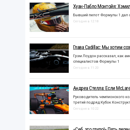
Хуан-Пабло Монтойя: Хэмилт
Бывший пилот Формулы 1 дал с
Сегодня в 12:18
Глава Cadillac: Мы хотим с
Грэм Лоудон рассказал, как а
специалистов Формулы 1
Сегодня в 11:20
Андреа Стелла: Если McLar
Руководитель чемпионского ко
третий подряд Кубок Конструк
Сегодня в 10:22
«Себ, это глупо!» Пять лег