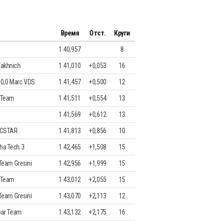
Время
Отст.
Круги
1.40,957
8
akhnich
1.41,010
+0,053
16
a 0,0 Marc VDS
1.41,457
+0,500
12
 Team
1.41,511
+0,554
13
1.41,569
+0,612
13
ECSTAR
1.41,813
+0,856
10
ha Tech 3
1.42,465
+1,508
15
 Team Gresini
1.42,956
+1,999
15
 Team
1.43,012
+2,055
15
 Team Gresini
1.43,070
+2,113
12
par Team
1.43,132
+2,175
16