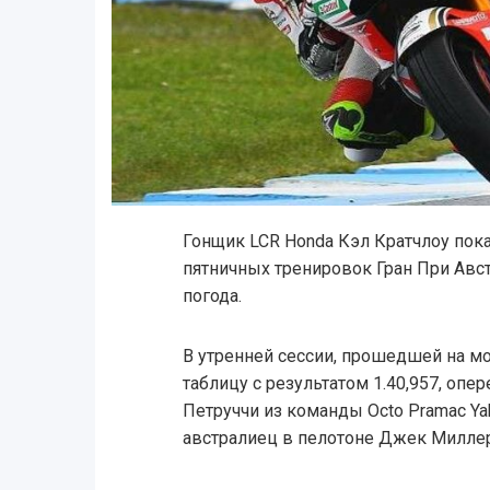
Гонщик LCR Honda Кэл Кратчлоу пок
пятничных тренировок Гран При Авс
погода.
В утренней сессии, прошедшей на мо
таблицу с результатом 1.40,957, опе
Петруччи из команды Octo Pramac Ya
австралиец в пелотоне Джек Миллер