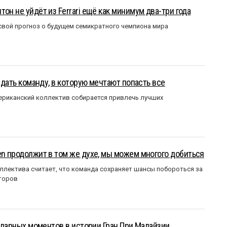
он не уйдёт из Ferrari ещё как минимум два-три года
вой прогноз о будущем семикратного чемпиона мира
оздать команду, в которую мечтают попасть все
мериканский коллектив собирается привлечь лучших
en продолжит в том же духе, мы можем многого добиться
ллектива считает, что команда сохраняет шансы побороться за
торов
ендарных моментов в истории Гран При Малайзии