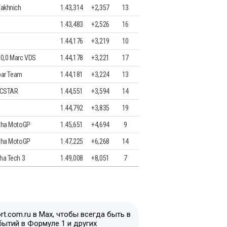
akhnich
1.43,314
+2,357
13
1.43,483
+2,526
16
1.44,176
+3,219
10
a 0,0 Marc VDS
1.44,178
+3,221
17
par Team
1.44,181
+3,224
13
ECSTAR
1.44,551
+3,594
14
1.44,792
+3,835
19
aha MotoGP
1.45,651
+4,694
9
aha MotoGP
1.47,225
+6,268
14
ha Tech 3
1.49,008
+8,051
7
t.com.ru в Max, чтобы всегда быть в
бытий в Формуле 1 и других