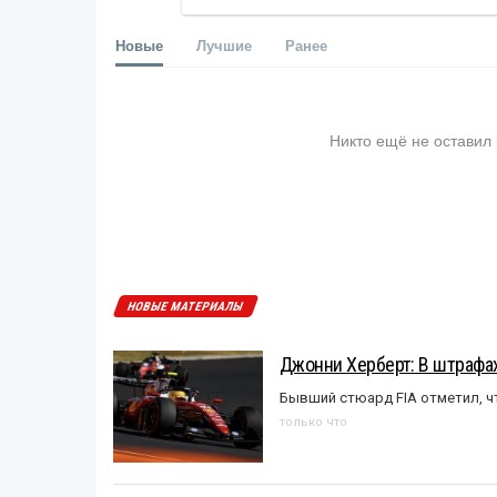
Новые
Лучшие
Ранее
Никто ещё не оставил
НОВЫЕ МАТЕРИАЛЫ
Джонни Херберт: В штрафах
Бывший стюард FIA отметил, ч
только что