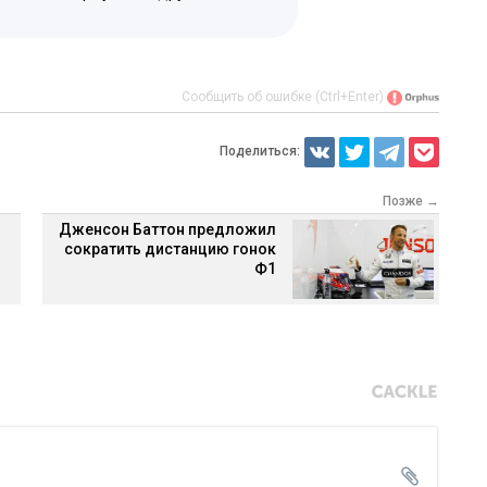
Сообщить об ошибке (Ctrl+Enter)
Поделиться:
Позже →
Дженсон Баттон предложил
сократить дистанцию гонок
Ф1