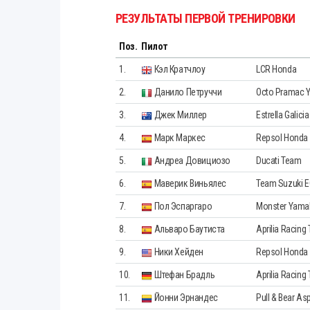
РЕЗУЛЬТАТЫ ПЕРВОЙ ТРЕНИРОВКИ
Поз.
Пилот
1.
Кэл Кратчлоу
LCR Honda
2.
Данило Петруччи
Octo Pramac Y
3.
Джек Миллер
Estrella Galici
4.
Марк Маркес
Repsol Honda
5.
Андреа Довициозо
Ducati Team
6.
Маверик Виньялес
Team Suzuki 
7.
Пол Эспаргаро
Monster Yama
8.
Альваро Баутиста
Aprilia Racing
9.
Ники Хейден
Repsol Honda
10.
Штефан Брадль
Aprilia Racing
11.
Йонни Эрнандес
Pull & Bear As