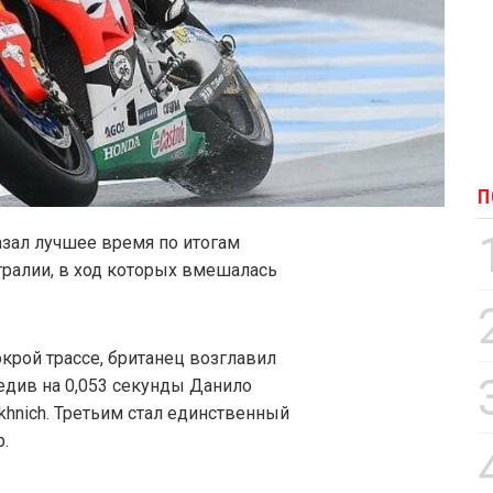
П
азал лучшее время по итогам
тралии, в ход которых вмешалась
крой трассе, британец возглавил
редив на 0,053 секунды Данило
khnich. Третьим стал единственный
.