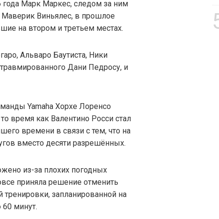
 года Марк Маркес, следом за ним
 Маверик Виньялес, в прошлое
ие на втором и третьем местах.
аро, Альваро Баутиста, Ники
 травмированного Дани Педросу, и
оманды Yamaha Хорхе Лоренсо
 то время как Валентино Росси стал
шего времени в связи с тем, что на
угов вместо десяти разрешённых.
ожено из-за плохих погодных
вовсе приняла решение отменить
ей тренировки, запланированной на
 60 минут.