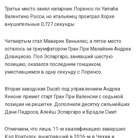
Третье место занял напарник Лоренсо по Yamaha
Валентино Росси, но итальянец проиграл Хорхе
внушительные 0,727 секунды.
Четвертым стал Маверик Виньялес, а пятое место
осталось за триумфатором Гран При Малайзии Андреа
Довициозо. Пол Эспаргаро, занявший шестую
позицию, оказался последним гонщиком,
уместившимся в одну секунду с Лоренсо.
Вторая заводская Ducati под управлением Андреа
Янноне примет старт Гран При Валенсии с седьмой
позиции на решетке. Дополнили десятку сильнейших
Дани Педроса, Алейш Эспаргаро и Брэдли Смит.
Отмечаем, что лишь 11-м квалификацию завершил
Кэл Кратчлоу, выигравший в 2016-м в Чехии и