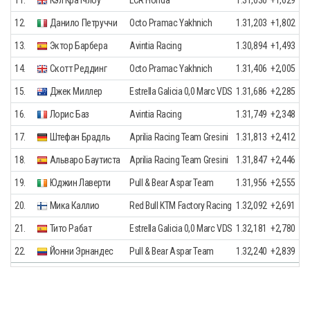
12.
Данило Петруччи
Octo Pramac Yakhnich
1.31,203
+1,802
13.
Эктор Барбера
Avintia Racing
1.30,894
+1,493
14.
Скотт Реддинг
Octo Pramac Yakhnich
1.31,406
+2,005
15.
Джек Миллер
Estrella Galicia 0,0 Marc VDS
1.31,686
+2,285
16.
Лорис Баз
Avintia Racing
1.31,749
+2,348
17.
Штефан Брадль
Aprilia Racing Team Gresini
1.31,813
+2,412
18.
Альваро Баутиста
Aprilia Racing Team Gresini
1.31,847
+2,446
19.
Юджин Лаверти
Pull & Bear Aspar Team
1.31,956
+2,555
20.
Мика Каллио
Red Bull KTM Factory Racing
1.32,092
+2,691
21.
Тито Рабат
Estrella Galicia 0,0 Marc VDS
1.32,181
+2,780
22.
Йонни Эрнандес
Pull & Bear Aspar Team
1.32,240
+2,839