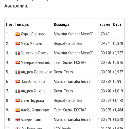
Австралии.
Поз.
Гонщик
Команда
Время
Отст.
1.
Хорхе Лоренсо
Movistar Yamaha MotoGP
1.29,401
2.
Марк Маркес
Repsol Honda Team
1.29,741
+0,340
3.
Валентино Росси
Movistar Yamaha MotoGP
1.30,128
+0,727
4.
Маверик Виньялес
Team Suzuki ECSTAR
1.30,276
+0,875
5.
Андреа Довициозо
Ducati Team
1.30,338
+0,937
6.
Пол Эспаргаро
Monster Yamaha Tech 3
1.30,392
+0,991
7.
Андреа Янноне
Ducati Team
1.30,420
+1,019
8.
Дани Педроса
Repsol Honda Team
1.30,574
+1,173
9.
Алейш Эспаргаро
Team Suzuki ECSTAR
1.30,885
+1,484
10.
Брэдли Смит
Monster Yamaha Tech 3
1.30,949
+1,548
11.
Кэл Кратчлоу
LCR Honda
1.31,030
+1,629