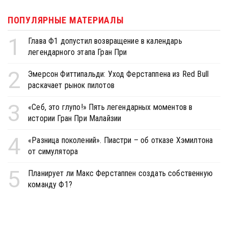
ПОПУЛЯРНЫЕ МАТЕРИАЛЫ
1
Глава Ф1 допустил возвращение в календарь
легендарного этапа Гран При
2
Эмерсон Фиттипальди: Уход Ферстаппена из Red Bull
раскачает рынок пилотов
3
«Себ, это глупо!» Пять легендарных моментов в
истории Гран При Малайзии
4
«Разница поколений». Пиастри – об отказе Хэмилтона
от симулятора
5
Планирует ли Макс Ферстаппен создать собственную
команду Ф1?