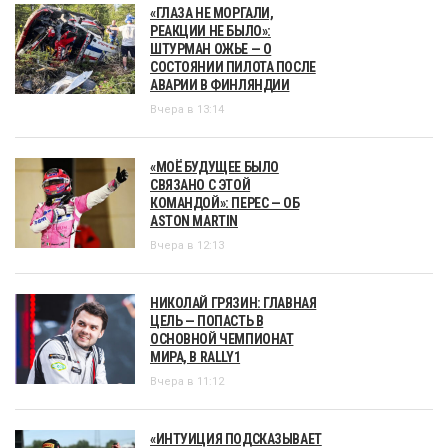
«ГЛАЗА НЕ МОРГАЛИ,
РЕАКЦИИ НЕ БЫЛО»:
ШТУРМАН ОЖЬЕ — О
СОСТОЯНИИ ПИЛОТА ПОСЛЕ
АВАРИИ В ФИНЛЯНДИИ
Вчера в 13:14
«МОЁ БУДУЩЕЕ БЫЛО
СВЯЗАНО С ЭТОЙ
КОМАНДОЙ»: ПЕРЕС — ОБ
ASTON MARTIN
Вчера в 12:13
НИКОЛАЙ ГРЯЗИН: ГЛАВНАЯ
ЦЕЛЬ — ПОПАСТЬ В
ОСНОВНОЙ ЧЕМПИОНАТ
МИРА, В RALLY1
Вчера в 11:12
«ИНТУИЦИЯ ПОДСКАЗЫВАЕТ