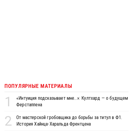
ПОПУЛЯРНЫЕ МАТЕРИАЛЫ
1
«Интуиция подсказывает мне...»: Култхард — о будущем
Ферстаппена
2
От мастерской гробовщика до борьбы за титул в Ф1.
История Хайнца-Харальда Френтцена