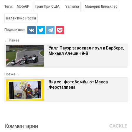
Теги:
MotoGP
Гран При США
Yamaha
Маверик Виньялес
Валентино Росси
Поделиться:
← Ранее
Уилл Пауэр завоевал поул в Барбере,
Михаил Алёшин 8-й
Позже →
Видео: Фотобомбы от Макса
Ферстаппена
Комментарии