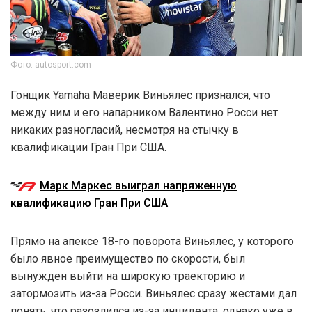
Фото: autosport.com
Гонщик Yamaha Маверик Виньялес признался, что
между ним и его напарником Валентино Росси нет
никаких разногласий, несмотря на стычку в
квалификации Гран При США.
Марк Маркес выиграл напряженную
квалификацию Гран При США
Прямо на апексе 18-го поворота Виньялес, у которого
было явное преимущество по скорости, был
вынужден выйти на широкую траекторию и
затормозить из-за Росси. Виньялес сразу жестами дал
понять, что разозлился из-за инцидента, однако уже в