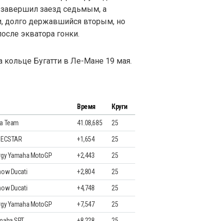
 завершил заезд седьмым, а
 долго державшийся вторым, но
осле экватора гонки.
 кольце Бугатти в Ле-Мане 19 мая.
Время
Круги
da Team
41.08,685
25
i ECSTAR
+1,654
25
rgy Yamaha MotoGP
+2,443
25
now Ducati
+2,804
25
now Ducati
+4,748
25
rgy Yamaha MotoGP
+7,547
25
maha SRT
+8,228
25