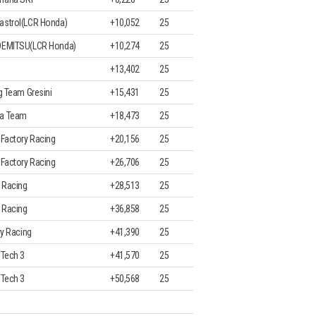
astrol(LCR Honda)
+10,052
25
DEMITSU(LCR Honda)
+10,274
25
+13,402
25
g Team Gresini
+15,431
25
da Team
+18,473
25
 Factory Racing
+20,156
25
 Factory Racing
+26,706
25
a Racing
+28,513
25
a Racing
+36,858
25
ry Racing
+41,390
25
 Tech 3
+41,570
25
 Tech 3
+50,568
25