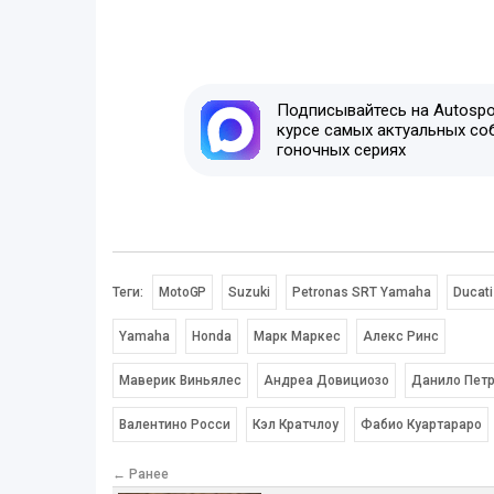
Подписывайтесь на Autospor
курсе самых актуальных со
гоночных сериях
Теги:
MotoGP
Suzuki
Petronas SRT Yamaha
Ducati
Yamaha
Honda
Марк Маркес
Алекс Ринс
Маверик Виньялес
Андреа Довициозо
Данило Пет
Валентино Росси
Кэл Кратчлоу
Фабио Куартараро
← Ранее