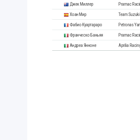
Джек Миллер
Pramac Raci
Хоан Мир
Team Suzuk
Фабио Куартараро
Petronas Ya
Франческо Баньяя
Pramac Raci
Андреа Янноне
Aprilia Racin