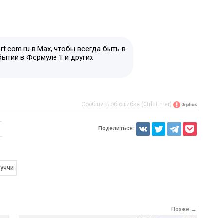
t.com.ru в Max, чтобы всегда быть в
бытий в Формуле 1 и других
Сообщить об ошибке (Ctrl+Enter)
Поделиться:
руччи
Позже →