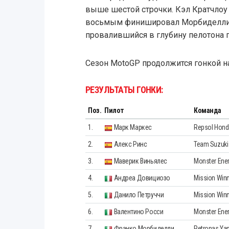
выше шестой строчки. Кэл Кратчлоу
восьмым финишировал Морбиделли,
провалившийся в глубину пелотона п
Сезон MotoGP продолжится гонкой на
РЕЗУЛЬТАТЫ ГОНКИ:
Поз.
Пилот
Команда
1.
Марк Маркес
Repsol Hon
2.
Алекс Ринс
Team Suzuk
3.
Маверик Виньялес
Monster Ene
4.
Андреа Довициозо
Mission Win
5.
Данило Петруччи
Mission Win
6.
Валентино Росси
Monster Ene
7.
Франко Морбиделли
Petronas Ya