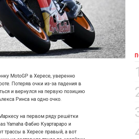
П
ку MotoGP в Хересе, уверенно
те. Потеряв очки из-за падения в
аться и вернулся на первую позицию
лекса Ринса на одно очко.
Маркесу на первом ряду решётки
as Yamaha Фабио Куартараро и
 трассы в Хересе правый, а вот