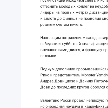
поул-позиция находится слева, и исп
оттеснить молодых коллег на неудо
лидеры на первых метрах дистанции
и вплоть до финиша не позволил св
ровным счётом ничего.
Настоящим потрясением заезд завер
победителя субботней квалификации.
внезапно замедлился, и французу пр
поломки.
Подиум дополнили прорывавшийся с 
Ринс и представитель Monster Yamah
Андреа Довициозо и Данило Петручч
Дови до последних кругов боролся с
Валентино Росси провёл неплохую го
но очередная неудача в квалификац