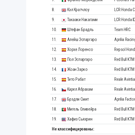
8.
Кэл Кратчлоу
LCR Honda C
9.
Такааки Накагами
LCR Honda I
10.
Штефан Брадль
Team HRC
11.
Алейш Эспаргаро
Aprilia Racin
12.
Хорхе Лоренсо
Repsol Hon
13.
Пол Эспаргаро
Red Bull KTM
14.
Жоан Зарко
Red Bull KTM
15.
Тито Рабат
Reale Avinti
16.
Карел Абрахам
Reale Avinti
17.
Брэдли Смит
Aprilia Facto
18.
Мигель Оливейра
Red Bull KTM
19.
Хафиз Сьяхрин
Red Bull KTM
Не классифицированы: