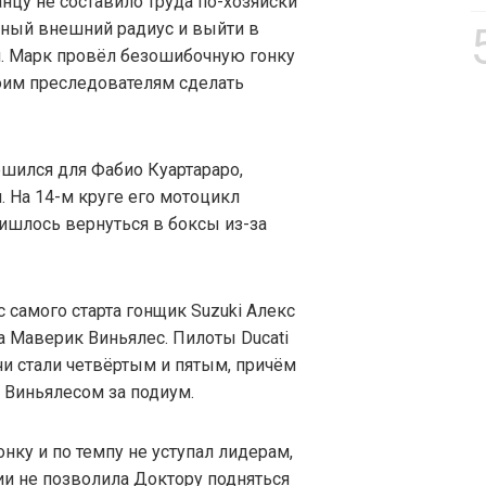
анцу не составило труда по-хозяйски
бный внешний радиус и выйти в
. Марк провёл безошибочную гонку
оим преследователям сделать
шился для Фабио Куартараро,
 На 14-м круге его мотоцикл
ишлось вернуться в боксы из-за
самого старта гонщик Suzuki Алекс
a Маверик Виньялес. Пилоты Ducati
и стали четвёртым и пятым, причём
 Виньялесом за подиум.
нку и по темпу не уступал лидерам,
ии не позволила Доктору подняться