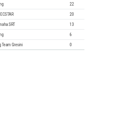
ng
22
i ECSTAR
20
maha SRT
13
ng
6
g Team Gresini
0