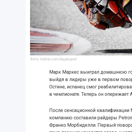
Фото: twitter.com/bajaksport
Марк Маркес выиграл домашнюю гон
выйдя в лидеры уже в первом поворо
Остине, испанец смог реабилитиров
в чемпионате. Теперь он опережает А
После сенсационной квалификации 
компанию составили райдеры Petron
Франко Морбиделли. Первый поворот