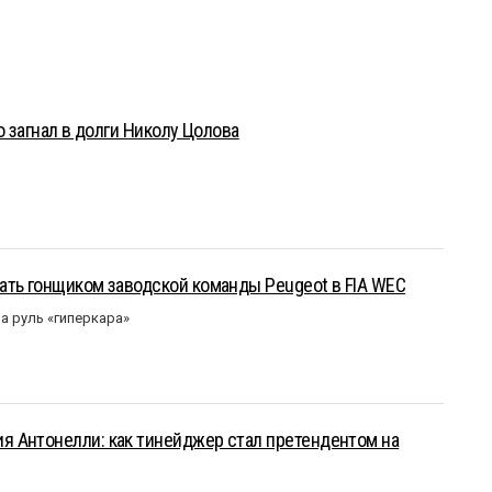
о загнал в долги Николу Цолова
ать гонщиком заводской команды Peugeot в FIA WEC
а руль «гиперкара»
 Антонелли: как тинейджер стал претендентом на