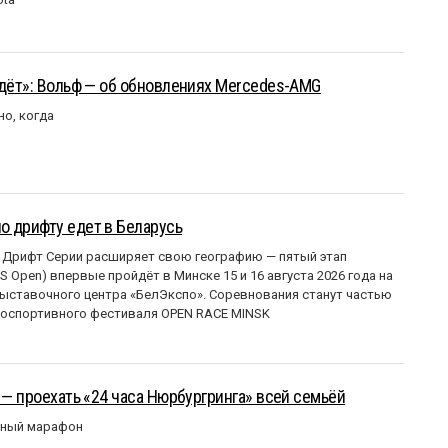
йдёт»: Вольф — об обновлениях Mercedes-AMG
но, когда
о дрифту едет в Беларусь
 Дрифт Серии расширяет свою географию — пятый этап
 Open) впервые пройдёт в Минске 15 и 16 августа 2026 года на
ставочного центра «БелЭкспо». Соревнования станут частью
оспортивного фестиваля OPEN RACE MINSK
 — проехать «24 часа Нюрбургринга» всей семьёй
рный марафон