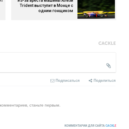
ют
Из-за ареста машины Алези
Trident выступит в Монце с
одним гонщиком
Подписаться
Поделиться
 комментариев, станьте первым.
КОММЕНТАРИИ ДЛЯ САЙТА
CACKL
E