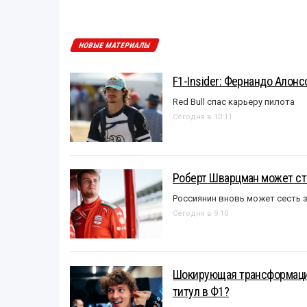
НОВЫЕ МАТЕРИАЛЫ
F1-Insider: Фернандо Алонс
Red Bull спас карьеру пилота
Сегодня в 10:11
Роберт Шварцман может ст
Россиянин вновь может сесть з
Сегодня в 9:10
Шокирующая трансформация
титул в Ф1?