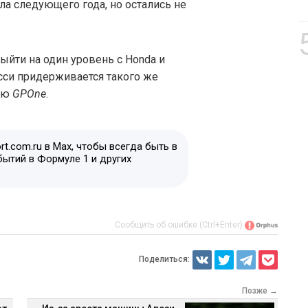
а следующего года, но остались не
ыйти на один уровень с Honda и
Росси придерживается такого же
вью
GPOne
.
t.com.ru в Max, чтобы всегда быть в
бытий в Формуле 1 и других
Сообщить об ошибке (Ctrl+Enter)
Поделиться:
Позже →