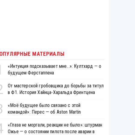
ОПУЛЯРНЫЕ МАТЕРИАЛЫ
1
«Интуиция подсказывает мне...»: Култхард — о
будущем Ферстаппена
2
От мастерской гробовщика до борьбы за титул
в Ф1. История Хайнца-Харальда Френтцена
3
«Моё будущее было связано с этой
командой»: Перес — об Aston Martin
4
«Глаза не моргали, реакции не было»: штурман
Ожье — о состоянии пилота после аварии в