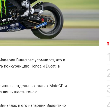
П
аверик Виньялес усомнился, что в
ь конкуренцию Honda и Ducati в
 лишь на отдельных этапах MotoGP и
да лишь шесть гонок.
 Виньялес и его напарник Валентино