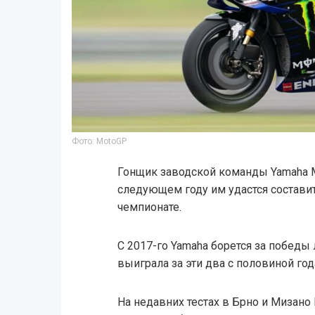
Фото: MotoGP
Гонщик заводской команды Yamaha М
следующем году им удастся составит
чемпионате.
С 2017-го Yamaha борется за победы
выиграла за эти два с половиной го
На недавних тестах в Брно и Мизано