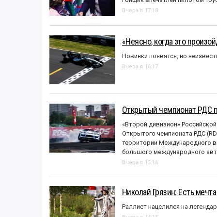
Вчера в 17:18
«Неясно, когда это произо
Новинки появятся, но неизвест
Вчера в 16:17
Открытый чемпионат РДС п
«Второй дивизион» Российской
Открытого чемпионата РДС (RDS
территории Международного вы
большого международного авт
Вчера в 15:16
Николай Грязин: Есть мечта
Раллист нацелился на легенда