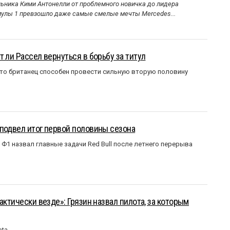
ника Кими Антонелли от проблемного новичка до лидера
улы 1 превзошло даже самые смелые мечты Mercedes...
 ли Рассел вернуться в борьбу за титул
что британец способен провести сильную вторую половину
подвел итог первой половины сезона
Ф1 назвал главные задачи Red Bull после летнего перерыва
актически везде»: Грязин назвал пилота, за которым
ota