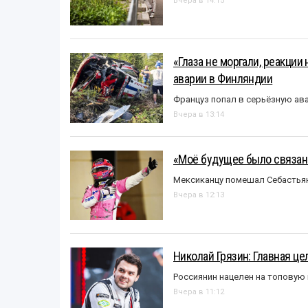
Вчера в 14:15
«Глаза не моргали, реакции
аварии в Финляндии
Француз попал в серьёзную ав
Вчера в 13:14
«Моё будущее было связано
Мексиканцу помешал Себастья
Вчера в 12:13
Николай Грязин: Главная це
Россиянин нацелен на топовую
Вчера в 11:12