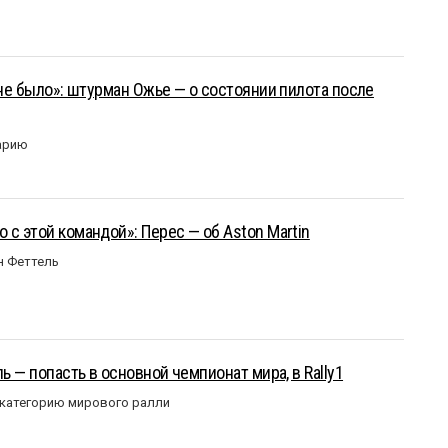
 не было»: штурман Ожье — о состоянии пилота после
арию
 с этой командой»: Перес — об Aston Martin
н Феттель
ль — попасть в основной чемпионат мира, в Rally1
 категорию мирового ралли