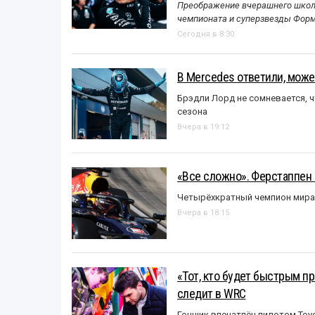
Преображение вчерашнего школь
чемпионата и суперзвезды Форм
Сегодня в 8:30
В Mercedes ответили, может
Брэдли Лорд не сомневается, 
сезона
Вчера в 19:12
«Все сложно». Ферстаппен 
Четырёхкратный чемпион мира 
Вчера в 18:15
«Тот, кто будет быстрым пр
следит в WRC
Гонщик впечатлён пилотом Toy