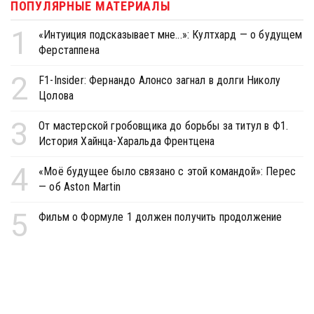
ПОПУЛЯРНЫЕ МАТЕРИАЛЫ
1
«Интуиция подсказывает мне...»: Култхард — о будущем
Ферстаппена
2
F1-Insider: Фернандо Алонсо загнал в долги Николу
Цолова
3
От мастерской гробовщика до борьбы за титул в Ф1.
История Хайнца-Харальда Френтцена
4
«Моё будущее было связано с этой командой»: Перес
— об Aston Martin
5
Фильм о Формуле 1 должен получить продолжение