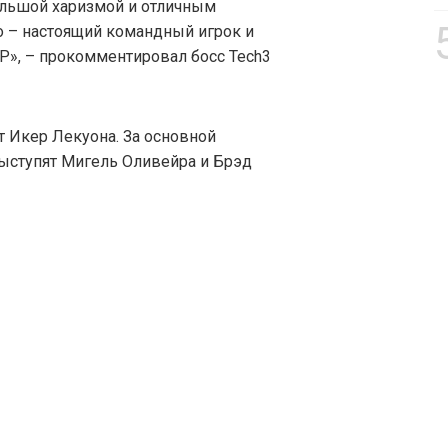
ольшой харизмой и отличным
о – настоящий командный игрок и
GP», – прокомментировал босс Tech3
т Икер Лекуона. За основной
ыступят Мигель Оливейра и Брэд