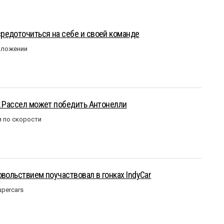
редоточиться на себе и своей команде
оложении
к Рассел может победить Антонелли
 по скорости
овольствием поучаствовал в гонках IndyCar
upercars