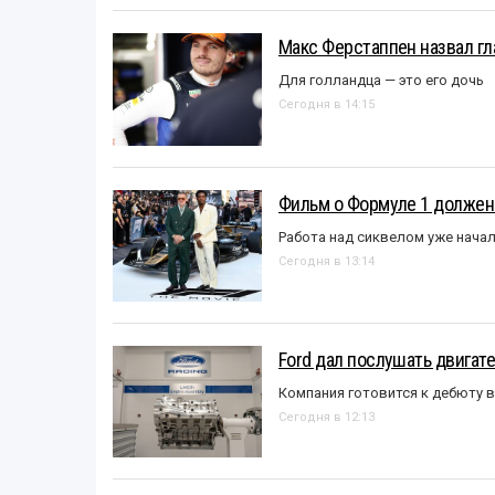
Макс Ферстаппен назвал гл
Для голландца — это его дочь
Сегодня в 14:15
Фильм о Формуле 1 должен
Работа над сиквелом уже нача
Сегодня в 13:14
Ford дал послушать двигате
Компания готовится к дебюту 
Сегодня в 12:13