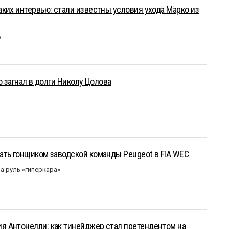
ких интервью: стали известны условия ухода Марко из
у
о загнал в долги Николу Цолова
ать гонщиком заводской команды Peugeot в FIA WEC
а руль «гиперкара»
 Антонелли: как тинейджер стал претендентом на