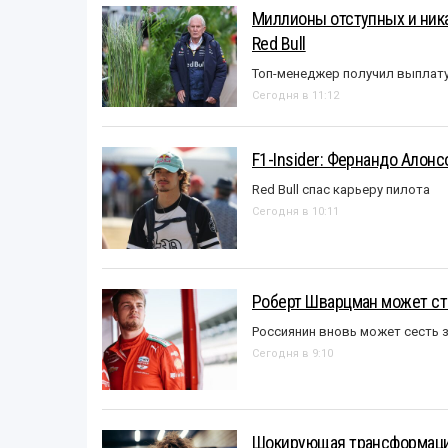
Миллионы отступных и ника
Red Bull
Топ-менеджер получил выплат
Сегодня в 11:12
F1-Insider: Фернандо Алонс
Red Bull спас карьеру пилота
Сегодня в 10:11
Роберт Шварцман может ст
Россиянин вновь может сесть з
Сегодня в 9:10
Шокирующая трансформация