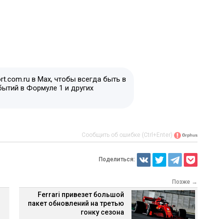
t.com.ru в Max, чтобы всегда быть в
бытий в Формуле 1 и других
Сообщить об ошибке (Ctrl+Enter)
Поделиться:
Позже →
Ferrari привезет большой
пакет обновлений на третью
гонку сезона