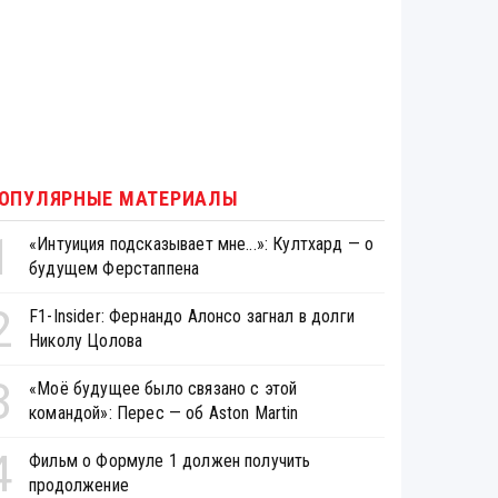
ОПУЛЯРНЫЕ МАТЕРИАЛЫ
1
«Интуиция подсказывает мне...»: Култхард — о
будущем Ферстаппена
2
F1-Insider: Фернандо Алонсо загнал в долги
Николу Цолова
3
«Моё будущее было связано с этой
командой»: Перес — об Aston Martin
4
Фильм о Формуле 1 должен получить
продолжение