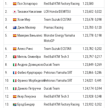
1.
Пол Эспаргаро
Red Bull KTM Factory Racing
1.23,580
2.
Такааки Накагами
LCR Honda IDEMITSU
1.23,602
0,022
3.
Хоан Мир
Team Suzuki ECSTAR
1.23,678
0,098
4.
Джек Миллер
Pramac Racing
1.23,700
0,120
5.
Маверик Виньялес
Monster Energy Yamaha
1.23,778
0,198
MotoGP
6.
Алекс Ринс
Team Suzuki ECSTAR
1.23,782
0,202
7.
Мигель Оливейра
Red Bull KTM Tech 3
1.23,797
0,217
8.
Андреа Довициозо
Ducati Team
1.23,849
0,269
9.
Фабио Куартараро
Petronas Yamaha SRT
1.23,866
0,286
10.
Франко Морбиделли
Petronas Yamaha SRT
1.24,021
0,441
11.
Данило Петруччи
Ducati Team
1.24,174
0,594
12.
Икер Лекуона
Red Bull KTM Tech 3
1.23,928
0,348
13.
Брэд Биндер
Red Bull KTM Factory Racing
1.23,932
0,352