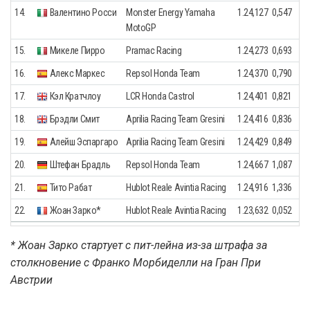
14.
Валентино Росси
Monster Energy Yamaha
1.24,127
0,547
MotoGP
15.
Микеле Пирро
Pramac Racing
1.24,273
0,693
16.
Алекс Маркес
Repsol Honda Team
1.24,370
0,790
17.
Кэл Кратчлоу
LCR Honda Castrol
1.24,401
0,821
18.
Брэдли Смит
Aprilia Racing Team Gresini
1.24,416
0,836
19.
Алейш Эспаргаро
Aprilia Racing Team Gresini
1.24,429
0,849
20.
Штефан Брадль
Repsol Honda Team
1.24,667
1,087
21.
Тито Рабат
Hublot Reale Avintia Racing
1.24,916
1,336
22.
Жоан Зарко*
Hublot Reale Avintia Racing
1.23,632
0,052
* Жоан Зарко стартует с пит-лейна из-за штрафа за
столкновение с Франко Морбиделли на Гран При
Австрии