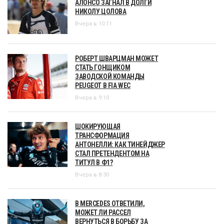
АЛОНСО ЗАГНАЛ В ДОЛГИ
НИКОЛУ ЦОЛОВА
Вчера в 10:11
РОБЕРТ ШВАРЦМАН МОЖЕТ
СТАТЬ ГОНЩИКОМ
ЗАВОДСКОЙ КОМАНДЫ
PEUGEOT В FIA WEC
Вчера в 9:10
ШОКИРУЮЩАЯ
ТРАНСФОРМАЦИЯ
АНТОНЕЛЛИ: КАК ТИНЕЙДЖЕР
СТАЛ ПРЕТЕНДЕНТОМ НА
ТИТУЛ В Ф1?
Вчера в 8:30
В MERCEDES ОТВЕТИЛИ,
МОЖЕТ ЛИ РАССЕЛ
ВЕРНУТЬСЯ В БОРЬБУ ЗА