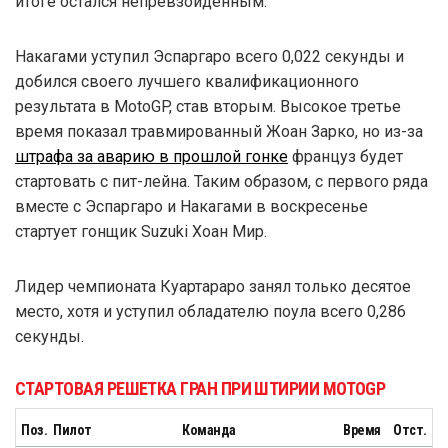
итоге остался непревзойденным.
Накагами уступил Эспаргаро всего 0,022 секунды и
добился своего лучшего квалификационного
результата в MotoGP, став вторым. Высокое третье
время показал травмированный Жоан Зарко, но из-за
штрафа за аварию в прошлой гонке
француз будет
стартовать с пит-лейна. Таким образом, с первого ряда
вместе с Эспаргаро и Накагами в воскресенье
стартует гонщик Suzuki Хоан Мир.
Лидер чемпионата Куартараро занял только десятое
место, хотя и уступил обладателю поула всего 0,286
секунды.
СТАРТОВАЯ РЕШЕТКА ГРАН ПРИ ШТИРИИ MOTOGP
Поз.
Пилот
Команда
Время
Отст.