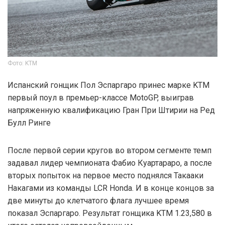
Фото: KTM
Испанский гонщик Пол Эспаргаро принес марке KTM
первый поул в премьер-классе MotoGP, выиграв
напряженную квалификацию Гран При Штирии на Ред
Булл Ринге
После первой серии кругов во втором сегменте темп
задавал лидер чемпионата Фабио Куартараро, а после
вторых попыток на первое место поднялся Такааки
Накагами из команды LCR Honda. И в конце концов за
две минуты до клетчатого флага лучшее время
показал Эспаргаро. Результат гонщика KTM 1.23,580 в