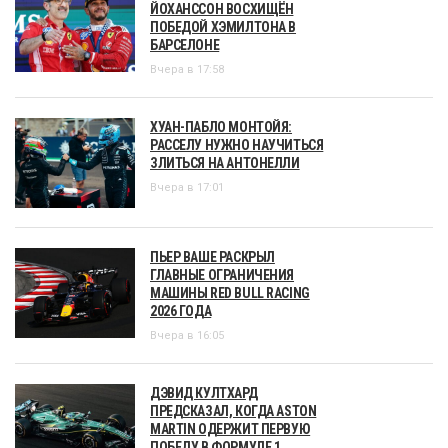
ЙОХАНССОН ВОСХИЩЁН
ПОБЕДОЙ ХЭМИЛТОНА В
БАРСЕЛОНЕ
Вчера в 17:58
ХУАН-ПАБЛО МОНТОЙЯ:
РАССЕЛУ НУЖНО НАУЧИТЬСЯ
ЗЛИТЬСЯ НА АНТОНЕЛЛИ
Вчера в 17:01
ПЬЕР ВАШЕ РАСКРЫЛ
ГЛАВНЫЕ ОГРАНИЧЕНИЯ
МАШИНЫ RED BULL RACING
2026 ГОДА
Вчера в 16:05
ДЭВИД КУЛТХАРД
ПРЕДСКАЗАЛ, КОГДА ASTON
MARTIN ОДЕРЖИТ ПЕРВУЮ
ПОБЕДУ В ФОРМУЛЕ 1