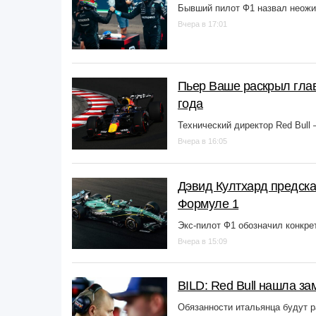
Бывший пилот Ф1 назвал неожи
Вчера в 17:01
Пьер Ваше раскрыл глав
года
Технический директор Red Bull 
Вчера в 16:05
Дэвид Култхард предсказ
Формуле 1
Экс-пилот Ф1 обозначил конкре
Вчера в 15:09
BILD: Red Bull нашла за
Обязанности итальянца будут 