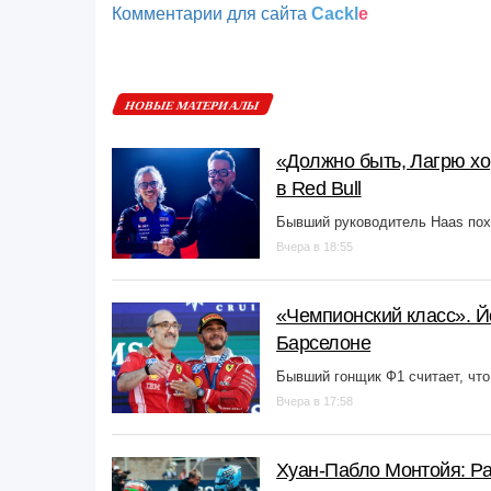
Комментарии для сайта
Cackl
e
НОВЫЕ МАТЕРИАЛЫ
«Должно быть, Лагрю хо
в Red Bull
Бывший руководитель Haas пох
Вчера в 18:55
«Чемпионский класс». 
Барселоне
Бывший гонщик Ф1 считает, что
Вчера в 17:58
Хуан-Пабло Монтойя: Ра