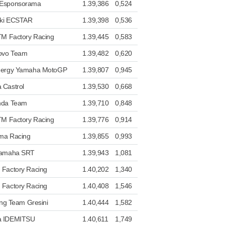
Esponsorama
1.39,386
0,524
ki ECSTAR
1.39,398
0,536
TM Factory Racing
1.39,445
0,583
novo Team
1.39,482
0,620
nergy Yamaha MotoGP
1.39,807
0,945
 Castrol
1.39,530
0,668
nda Team
1.39,710
0,848
TM Factory Racing
1.39,776
0,914
ma Racing
1.39,855
0,993
Yamaha SRT
1.39,943
1,081
Factory Racing
1.40,202
1,340
Factory Racing
1.40,408
1,546
ing Team Gresini
1.40,444
1,582
a IDEMITSU
1.40,611
1,749