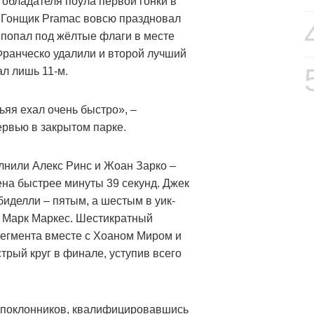
 обладателя поула первой гонки в
! Гонщик Pramac вовсю праздновал
н попал под жёлтые флаги в месте
ранческо удалили и второй лучший
ал лишь 11-м.
ьяя ехал очень быстро», –
рвью в закрытом парке.
лнили Алекс Ринс и Жоан Зарко –
ена быстрее минуты 39 секунд. Джек
иделли – пятым, а шестым в уик-
 Марк Маркес. Шестикратный
сегмента вместе с Хоаном Миром и
трый круг в финале, уступив всего
 поклонников, квалифицировавшись