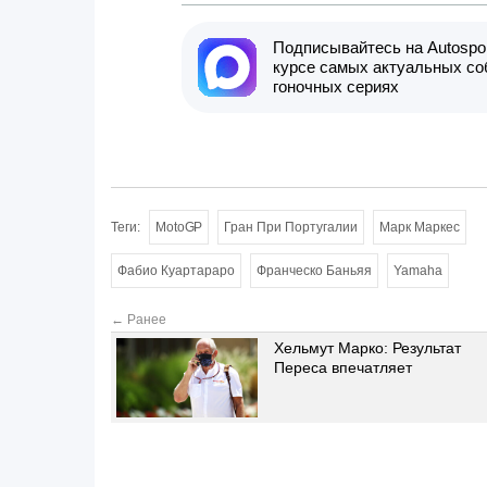
Подписывайтесь на Autospor
курсе самых актуальных со
гоночных сериях
Теги:
MotoGP
Гран При Португалии
Марк Маркес
Фабио Куартараро
Франческо Баньяя
Yamaha
← Ранее
Хельмут Марко: Результат
Переса впечатляет