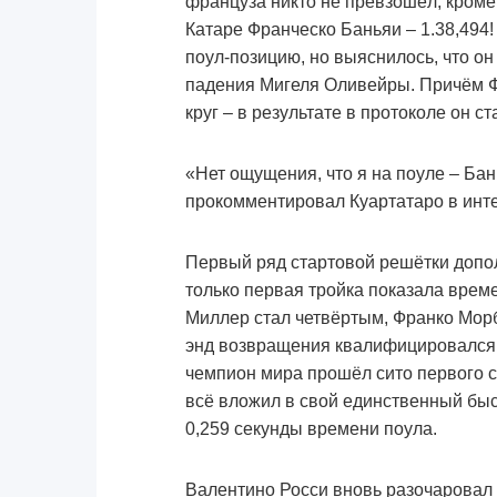
француза никто не превзошёл, кроме
Катаре Франческо Баньяи – 1.38,494
поул-позицию, но выяснилось, что о
падения Мигеля Оливейры. Причём Ф
круг – в результате в протоколе он ст
«Нет ощущения, что я на поуле – Бан
прокомментировал Куартатаро в инте
Первый ряд стартовой решётки допо
только первая тройка показала врем
Миллер стал четвёртым, Франко Морб
энд возвращения квалифицировался
чемпион мира прошёл сито первого 
всё вложил в свой единственный быс
0,259 секунды времени поула.
Валентино Росси вновь разочаровал