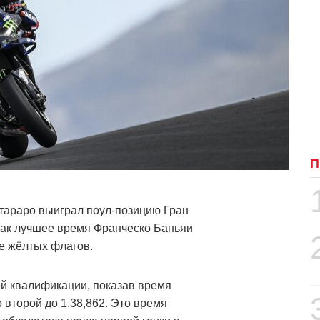
П
араро выиграл поул-позицию Гран
как лучшее время Франческо Баньяи
е жёлтых флагов.
ей квалификации, показав время
 второй до 1.38,862. Это время