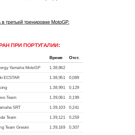
в третьей тренировке MotoGP.
РАН ПРИ ПОРТУГАЛИИ:
Время
Отст.
nergy Yamaha MotoGP
1.38,862
ki ECSTAR
1.38,951
0,089
cing
1.38,991
0,129
novo Team
1.39,061
0,199
Yamaha SRT
1.39,103
0,241
nda Team
1.39,121
0,259
ing Team Gresini
1.39,169
0,307