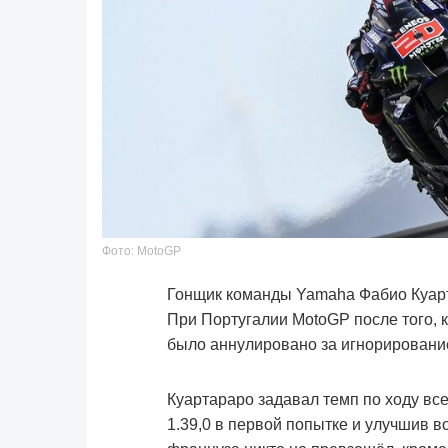
Фото: MotoGP
Гонщик команды Yamaha Фабио Куарт
При Португалии MotoGP после того, 
было аннулировано за игнорировани
Куартараро задавал темп по ходу вс
1.39,0 в первой попытке и улучшив во