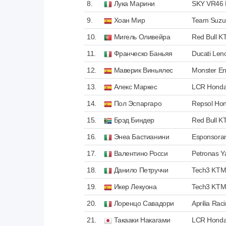
8.
Лука Марини
SKY VR46 
9.
Хоан Мир
Team Suzu
10.
Мигель Оливейра
Red Bull K
11.
Франческо Баньяя
Ducati Le
12.
Маверик Виньялес
Monster E
13.
Алекс Маркес
LCR Honda
14.
Пол Эспаргаро
Repsol Ho
15.
Брэд Биндер
Red Bull K
16.
Энеа Бастианини
Esponsora
17.
Валентино Росси
Petronas 
18.
Данило Петруччи
Tech3 KTM 
19.
Икер Лекуона
Tech3 KTM 
20.
Лоренцо Савадори
Aprilia Rac
21.
Такааки Накагами
LCR Hond