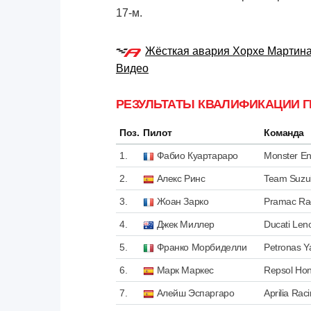
17-м.
Жёсткая авария Хорхе Мартина 
Видео
РЕЗУЛЬТАТЫ КВАЛИФИКАЦИИ Г
Поз.
Пилот
Команда
1.
Фабио Куартараро
Monster E
2.
Алекс Ринс
Team Suzu
3.
Жоан Зарко
Pramac Ra
4.
Джек Миллер
Ducati Le
5.
Франко Морбиделли
Petronas 
6.
Марк Маркес
Repsol Ho
7.
Алейш Эспаргаро
Aprilia Rac