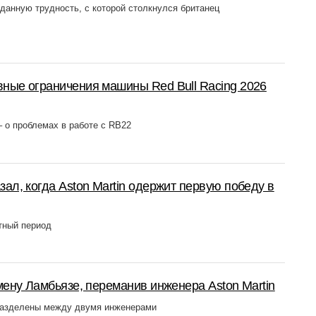
данную трудность, с которой столкнулся британец
ные ограничения машины Red Bull Racing 2026
– о проблемах в работе с RB22
ал, когда Aston Martin одержит первую победу в
тный период
мену Ламбьязе, переманив инженера Aston Martin
разделены между двумя инженерами