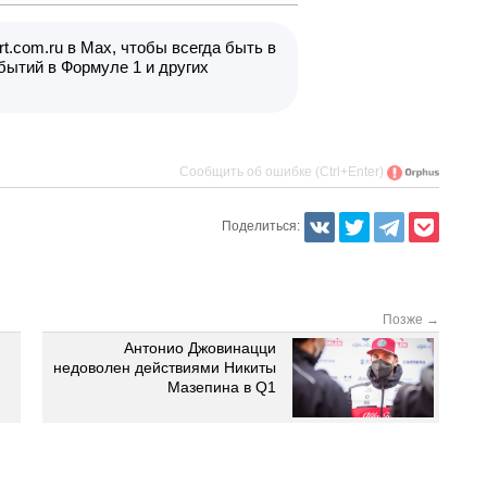
t.com.ru в Max, чтобы всегда быть в
бытий в Формуле 1 и других
Сообщить об ошибке (Ctrl+Enter)
Поделиться:
Позже →
Антонио Джовинацци
недоволен действиями Никиты
Мазепина в Q1