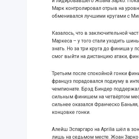
и лидировавшего Жоана Зарко. Пока
Марк контролировал отрыв на уровн
обменивался лучшими кругами с Ми
Казалось, что в заключительной час
Маркеса – у того стали уходить шины
знать. Но за три круга до финиша у по
смог выйти на дистанцию атаки, фин
Третьим после спокойной гонки фин
француз порадовался подиуму в инт
чемпионате. Брэд Биндер поддержа
сильным финишем на четвёртом мест
сильнее оказался Франческо Баньяя
концовке гонки.
Алейш Эспаргаро на Aprilia шёл в з
лишь на седьмом месте. Жоан Зарко