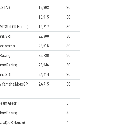
ECSTAR
16,803
30
g
16,915
30
EMITSU(LCR Honda)
19,217
30
aha SRT
22,300
30
onsorama
23,615
30
Racing
23,738
30
tory Racing
23,946
30
aha SRT
24,414
30
gy Yamaha MotoGP
24,715
30
 Team Gresini
5
tory Racing
4
trol(LCR Honda)
4