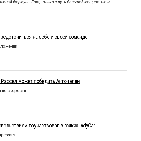
ашиной Формулы Ford, только с чуть большей мощностью и
редоточиться на себе и своей команде
оложении
к Рассел может победить Антонелли
 по скорости
овольствием поучаствовал в гонках IndyCar
upercars