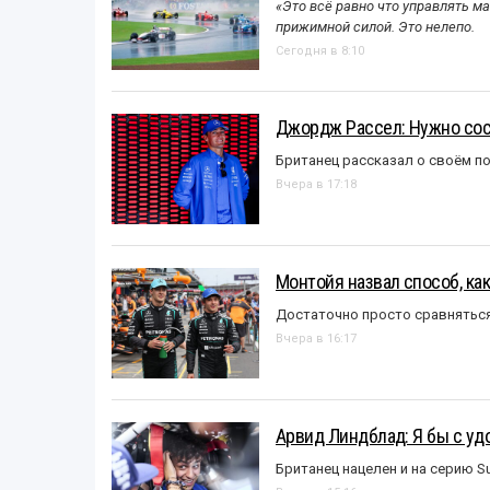
«Это всё равно что управлять м
прижимной силой. Это нелепо.
Сегодня в 8:10
Джордж Рассел: Нужно сос
Британец рассказал о своём п
Вчера в 17:18
Монтойя назвал способ, ка
Достаточно просто сравняться
Вчера в 16:17
Арвид Линдблад: Я бы с уд
Британец нацелен и на серию S