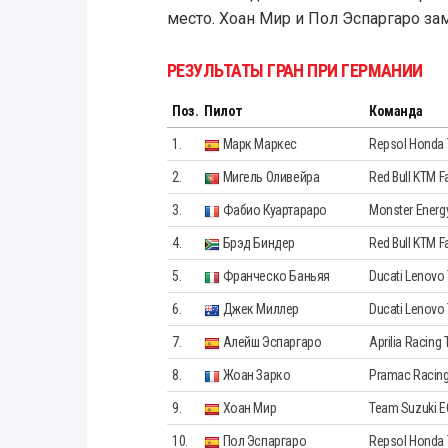
место. Хоан Мир и Пол Эспаргаро зам
РЕЗУЛЬТАТЫ ГРАН ПРИ ГЕРМАНИИ
Поз.
Пилот
Команда
1.
Марк Маркес
Repsol Honda
2.
Мигель Оливейра
Red Bull KTM F
3.
Фабио Куартараро
Monster Ener
4.
Брэд Биндер
Red Bull KTM F
5.
Франческо Баньяя
Ducati Lenovo
6.
Джек Миллер
Ducati Lenovo
7.
Алейш Эспаргаро
Aprilia Racing
8.
Жоан Зарко
Pramac Racin
9.
Хоан Мир
Team Suzuki 
10.
Пол Эспаргаро
Repsol Honda