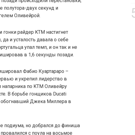
 позади происходили перестановки,
е полутора-двух секунд и
гелем Оливейрой.
ти гонки райдер KTM настигнет
, да и усталость давала о себе
ртугальца упал темп, и он так и не
ишировав в 1,6 секунды позади.
ишировал Фабио Куартараро –
ервью и укрепил лидерство в
л напарника по KTM Оливейру
е. В борьбе гонщиков Ducati
, обогнавший Джека Миллера в
оне подиума, но добрался до финиша
 провалился с поула на восьмое