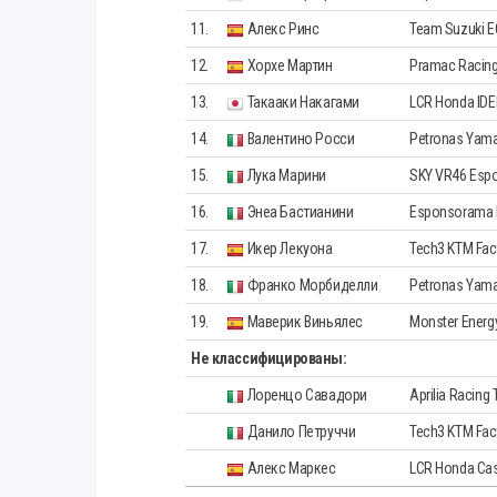
11.
Алекс Ринс
Team Suzuki 
12.
Хорхе Мартин
Pramac Racin
13.
Такааки Накагами
LCR Honda ID
14.
Валентино Росси
Petronas Yam
15.
Лука Марини
SKY VR46 Esp
16.
Энеа Бастианини
Esponsorama 
17.
Икер Лекуона
Tech3 KTM Fac
18.
Франко Морбиделли
Petronas Yam
19.
Маверик Виньялес
Monster Ener
Не классифицированы:
Лоренцо Савадори
Aprilia Racing
Данило Петруччи
Tech3 KTM Fac
Алекс Маркес
LCR Honda Cas