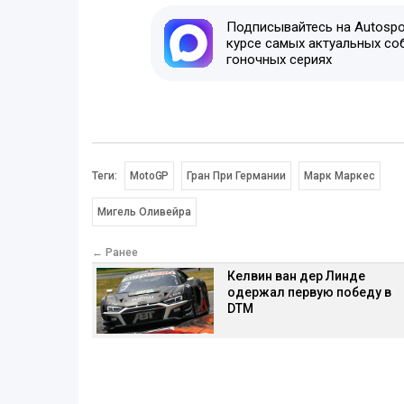
Подписывайтесь на Autospor
курсе самых актуальных со
гоночных сериях
Теги:
MotoGP
Гран При Германии
Марк Маркес
Мигель Оливейра
← Ранее
Келвин ван дер Линде
одержал первую победу в
DTM