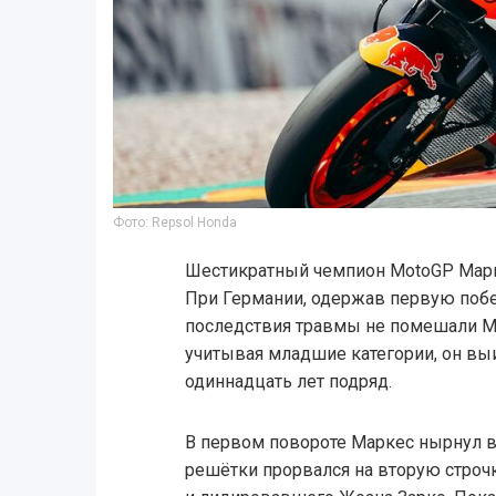
Фото: Repsol Honda
Шестикратный чемпион MotoGP Марк
При Германии, одержав первую побе
последствия травмы не помешали Ма
учитывая младшие категории, он вы
одиннадцать лет подряд.
В первом повороте Маркес нырнул вн
решётки прорвался на вторую строчк