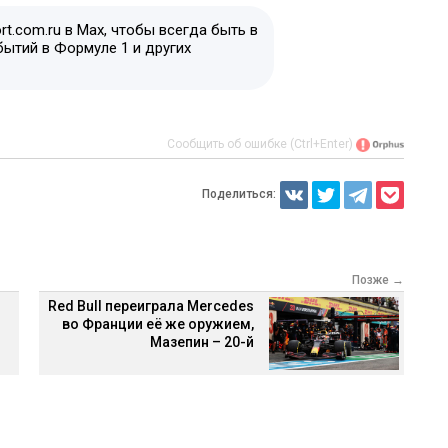
t.com.ru в Max, чтобы всегда быть в
бытий в Формуле 1 и других
Сообщить об ошибке (Ctrl+Enter)
Поделиться:
Позже →
Red Bull переиграла Mercedes
во Франции её же оружием,
Мазепин – 20-й