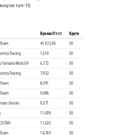
кнули топ-10.
Время/Отст.
Круги
 Team
41.07,243
30
actory Racing
1,610
30
gy Yamaha MotoGP
6,772
30
actory Racing
7,922
30
 Team
8,591
30
 Team
9,086
30
 Team Gresini
9,371
30
g
11,439
30
ECSTAR
11,625
30
 Team
14,769
30