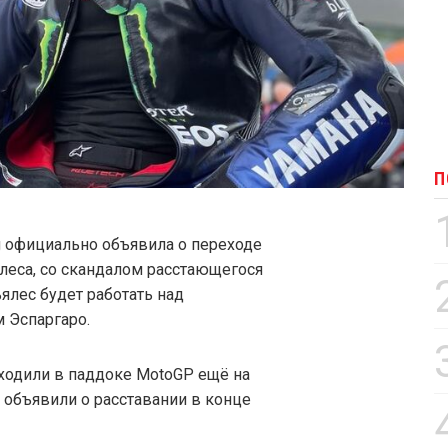
П
ng официально объявила о переходе
леса, со скандалом расстающегося
ьялес будет работать над
 Эспаргаро.
a ходили в паддоке MotoGP ещё на
a объявили о расставании в конце