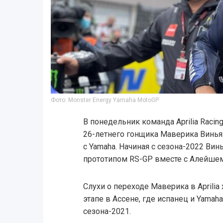
Фото: Monster Energy Yamaha MotoGP
В понедельник команда Aprilia Raci
26-летнего гонщика Маверика Винья
с Yamaha. Начиная с сезона-2022 Вин
прототипом RS-GP вместе с Алейшем
Слухи о переходе Маверика в Aprili
этапе в Ассене, где испанец и Yamah
сезона-2021.