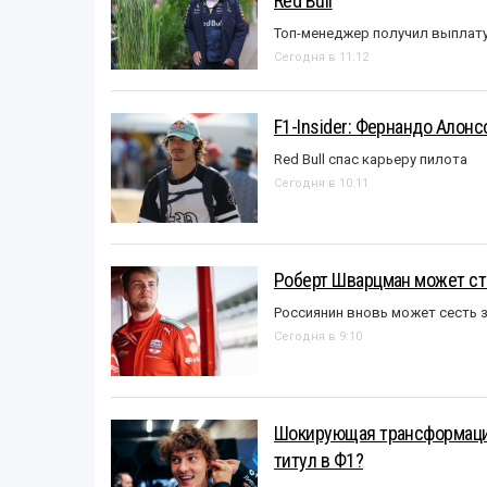
Red Bull
Топ-менеджер получил выплат
Сегодня в 11:12
F1-Insider: Фернандо Алонс
Red Bull спас карьеру пилота
Сегодня в 10:11
Роберт Шварцман может ст
Россиянин вновь может сесть з
Сегодня в 9:10
Шокирующая трансформация
титул в Ф1?