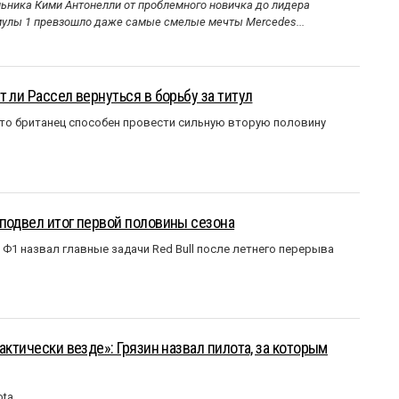
ника Кими Антонелли от проблемного новичка до лидера
улы 1 превзошло даже самые смелые мечты Mercedes...
 ли Рассел вернуться в борьбу за титул
что британец способен провести сильную вторую половину
подвел итог первой половины сезона
Ф1 назвал главные задачи Red Bull после летнего перерыва
актически везде»: Грязин назвал пилота, за которым
ota