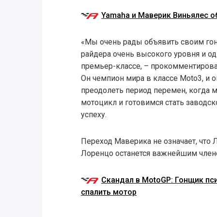
Yamaha и Маверик Виньялес о
«Мы очень рады объявить своим го
райдера очень высокого уровня и од
премьер-классе, – прокомментирова
Он чемпион мира в классе Moto3, и
преодолеть период перемен, когда
мотоцикл и готовимся стать заводско
успеху.
Переход Маверика не означает, что 
Лоренцо останется важнейшим членом
Скандал в MotoGP: Гонщик пси
спалить мотор