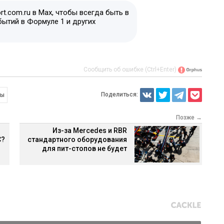
t.com.ru в Max, чтобы всегда быть в
бытий в Формуле 1 и других
Сообщить об ошибке (Ctrl+Enter)
Поделиться:
ты
Позже →
Из-за Mercedes и RBR
C?
стандартного оборудования
для пит-стопов не будет