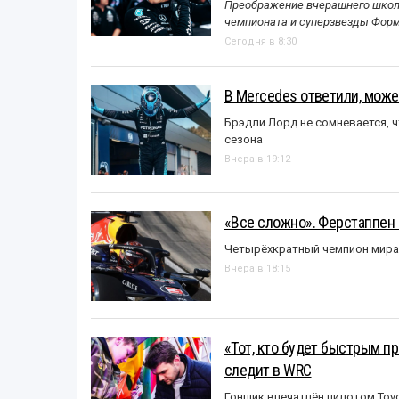
Преображение вчерашнего школь
чемпионата и суперзвезды Форм
Сегодня в 8:30
В Mercedes ответили, может
Брэдли Лорд не сомневается, 
сезона
Вчера в 19:12
«Все сложно». Ферстаппен 
Четырёхкратный чемпион мира 
Вчера в 18:15
«Тот, кто будет быстрым пр
следит в WRC
Гонщик впечатлён пилотом Toy