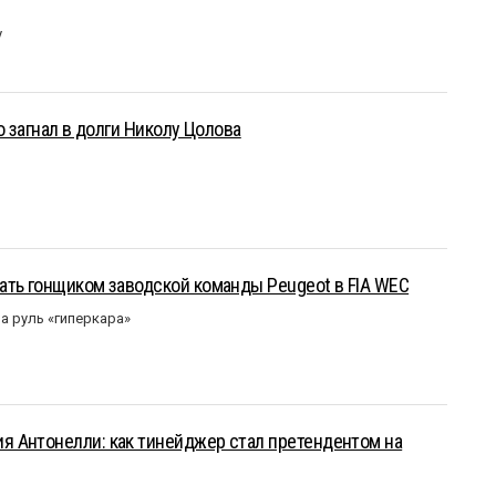
у
о загнал в долги Николу Цолова
ать гонщиком заводской команды Peugeot в FIA WEC
а руль «гиперкара»
 Антонелли: как тинейджер стал претендентом на