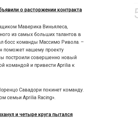
бъявили о расторжении контракта
нщиком Маверика Виньялеса,
ного из самых больших талантов в
л босс команды Массимо Ривола. –
 он поможет нашему проекту
 мы построили совершенно новый
й командой и привести Aprilia к
Лоренцо Савадори покинет команду.
 семьи Aprilia Racing».
ханул и четыре круга пытался