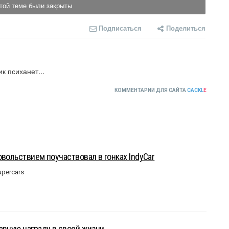
той теме были закрыты
Подписаться
Поделиться
к психанет...
КОММЕНТАРИИ ДЛЯ САЙТА
CACKL
E
овольствием поучаствовал в гонках IndyCar
upercars
авную награду в своей жизни