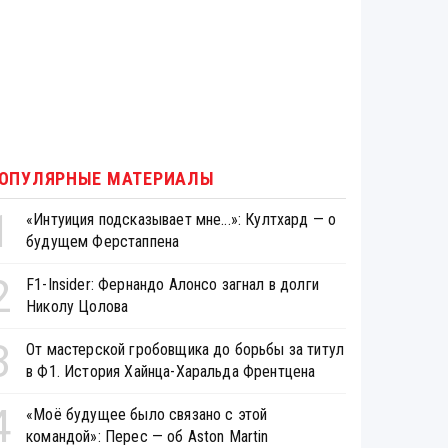
ОПУЛЯРНЫЕ МАТЕРИАЛЫ
1
«Интуиция подсказывает мне...»: Култхард — о
будущем Ферстаппена
2
F1-Insider: Фернандо Алонсо загнал в долги
Николу Цолова
3
От мастерской гробовщика до борьбы за титул
в Ф1. История Хайнца-Харальда Френтцена
4
«Моё будущее было связано с этой
командой»: Перес — об Aston Martin