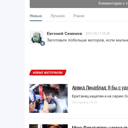
Комментарии к э
Новые
Лучшие
Ранее
Евгений Семенов
2021.08.17 05:38
Заготовьте побольше моторов, если мальчи
НОВЫЕ МАТЕРИАЛЫ
Арвид Линдблад: Я бы с уд
Британец нацелен и на серию S
Сегодня в 15:16
Макс Ферстаппен назвал гл