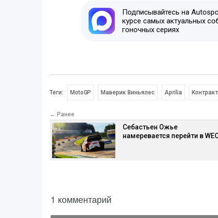
Подписывайтесь на Autospor
курсе самых актуальных со
гоночных сериях
Теги:
MotoGP
Маверик Виньялес
Aprilia
Контрак
← Ранее
Себастьен Ожье
намеревается перейти в WE
1 комментарий