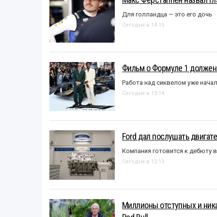
Для голландца — это его дочь
Сегодня в 14:15
Фильм о Формуле 1 должен
Работа над сиквелом уже нача
Сегодня в 13:14
Ford дал послушать двигате
Компания готовится к дебюту 
Сегодня в 12:13
Миллионы отступных и ника