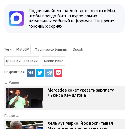
Подписывайтесь на Autosport.com.ru в Max,
чтобы всегда быть в курсе самых
актуальных событий в Формуле 1 и других
гоночных сериях
Теги:
MotoGP
Франческо Баньяя
Ducati
Гран При Валенсии
Алекс Ринс
Поделиться:
← Ранее
Mercedes хочет урезать зарплату
Льюиса Хэмилтона
Позже →
Хельмут Марко: Йос воспитывал
Макса жёстко, но его методы