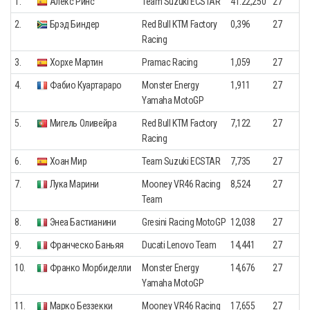
1.
Алекс Ринс
Team Suzuki ECSTAR
41.22,250
27
2.
Брэд Биндер
Red Bull KTM Factory
0,396
27
Racing
3.
Хорхе Мартин
Pramac Racing
1,059
27
4.
Фабио Куартараро
Monster Energy
1,911
27
Yamaha MotoGP
5.
Мигель Оливейра
Red Bull KTM Factory
7,122
27
Racing
6.
Хоан Мир
Team Suzuki ECSTAR
7,735
27
7.
Лука Марини
Mooney VR46 Racing
8,524
27
Team
8.
Энеа Бастианини
Gresini Racing MotoGP
12,038
27
9.
Франческо Баньяя
Ducati Lenovo Team
14,441
27
10.
Франко Морбиделли
Monster Energy
14,676
27
Yamaha MotoGP
11.
Марко Беззекки
Mooney VR46 Racing
17,655
27