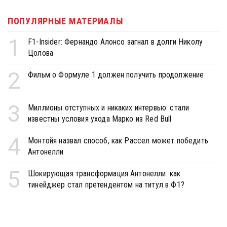
ПОПУЛЯРНЫЕ МАТЕРИАЛЫ
1
F1-Insider: Фернандо Алонсо загнал в долги Николу
Цолова
2
Фильм о Формуле 1 должен получить продолжение
3
Миллионы отступных и никаких интервью: стали
известны условия ухода Марко из Red Bull
4
Монтойя назвал способ, как Рассел может победить
Антонелли
5
Шокирующая трансформация Антонелли: как
тинейджер стал претендентом на титул в Ф1?