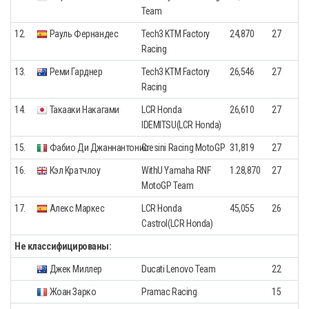
Team
12.
Рауль Фернандес
Tech3 KTM Factory
24,870
27
Racing
13.
Реми Гарднер
Tech3 KTM Factory
26,546
27
Racing
14.
Такааки Накагами
LCR Honda
26,610
27
IDEMITSU(LCR Honda)
15.
Фабио Ди Джаннантонио
Gresini Racing MotoGP
31,819
27
16.
Кэл Кратчлоу
WithU Yamaha RNF
1.28,870
27
MotoGP Team
17.
Алекс Маркес
LCR Honda
45,055
26
Castrol(LCR Honda)
Не классифицированы:
Джек Миллер
Ducati Lenovo Team
22
Жоан Зарко
Pramac Racing
15