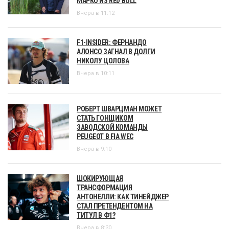
МАРКО ИЗ RED BULL
Вчера в 11:12
F1-INSIDER: ФЕРНАНДО
АЛОНСО ЗАГНАЛ В ДОЛГИ
НИКОЛУ ЦОЛОВА
Вчера в 10:11
РОБЕРТ ШВАРЦМАН МОЖЕТ
СТАТЬ ГОНЩИКОМ
ЗАВОДСКОЙ КОМАНДЫ
PEUGEOT В FIA WEC
Вчера в 9:10
ШОКИРУЮЩАЯ
ТРАНСФОРМАЦИЯ
АНТОНЕЛЛИ: КАК ТИНЕЙДЖЕР
СТАЛ ПРЕТЕНДЕНТОМ НА
ТИТУЛ В Ф1?
Вчера в 8:30