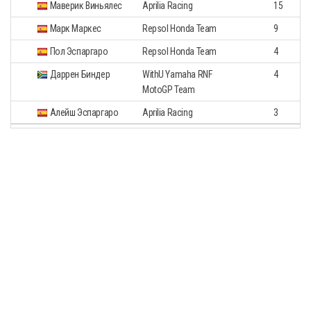
Маверик Виньялес
Aprilia Racing
15
Марк Маркес
Repsol Honda Team
9
Пол Эспаргаро
Repsol Honda Team
4
Даррен Биндер
WithU Yamaha RNF
4
MotoGP Team
Алейш Эспаргаро
Aprilia Racing
3