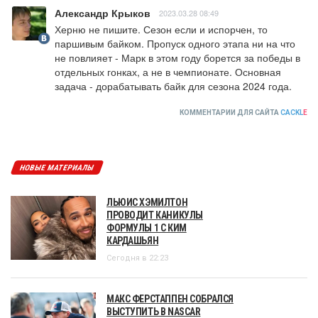
Александр Крыков
2023.03.28 08:49
Херню не пишите. Сезон если и испорчен, то 
паршивым байком. Пропуск одного этапа ни на что 
не повлияет - Марк в этом году борется за победы в 
отдельных гонках, а не в чемпионате. Основная 
задача - дорабатывать байк для сезона 2024 года.
КОММЕНТАРИИ ДЛЯ САЙТА
CACKL
E
НОВЫЕ МАТЕРИАЛЫ
ЛЬЮИС ХЭМИЛТОН
ПРОВОДИТ КАНИКУЛЫ
ФОРМУЛЫ 1 С КИМ
КАРДАШЬЯН
Сегодня в 22:23
МАКС ФЕРСТАППЕН СОБРАЛСЯ
ВЫСТУПИТЬ В NASCAR