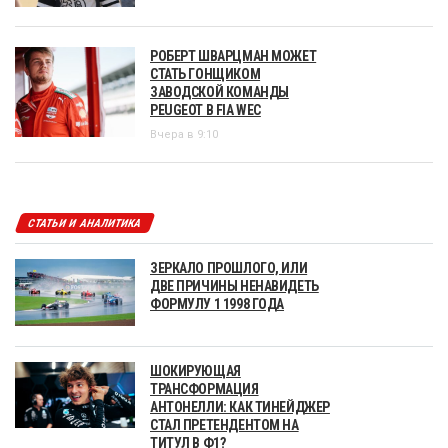
РОБЕРТ ШВАРЦМАН МОЖЕТ
СТАТЬ ГОНЩИКОМ
ЗАВОДСКОЙ КОМАНДЫ
PEUGEOT В FIA WEC
Вчера в 9:10
СТАТЬИ И АНАЛИТИКА
ЗЕРКАЛО ПРОШЛОГО, ИЛИ
ДВЕ ПРИЧИНЫ НЕНАВИДЕТЬ
ФОРМУЛУ 1 1998 ГОДА
ШОКИРУЮЩАЯ
ТРАНСФОРМАЦИЯ
АНТОНЕЛЛИ: КАК ТИНЕЙДЖЕР
СТАЛ ПРЕТЕНДЕНТОМ НА
ТИТУЛ В Ф1?